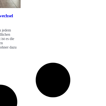
wechsel
n jedem
dlichen
ist es die
en
wohner dazu