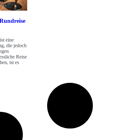
 Rundreise
st eine
g, die jedoch
ungen
essliche Reise
en, ist es