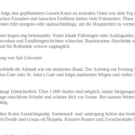
folge den gepflasterten Gassen Kotor zu zentralen Orten wie dem Trg
schen Fassaden und barocken Einflüsse bieten viele Fotomotive. Plane
sten früh morgens oder spätnachmittags, um die Hauptzeiten zu verme
Kotor liegen eng beieinander. Nutze lokale Führungen oder Audioguides
werken und Familiengeschichten wünschst. Barrierearme Abschnitte s
nd für Rollstühle schwer zugänglich.
tung von San Giovanni
hließt die Altstadt wie ein steinernes Band. Der Aufstieg zur Festung 
 Sea Gate oder St. John’s Gate und folgst markierten Wegen und vielen
ngt Trittsicherheit. Über 1.000 Stufen sind möglich, starke Steigunge
rage rutschfeste Schuhe und schütze dich vor Sonne. Bei nassem Wetter
htig.
ärer Kotor Aussichtspunkt. Sonnenauf- und -untergang liefern das best
veti Đorđe und Gospa od Škrpjela. Kürzere Routen und Zwischenhalte bi