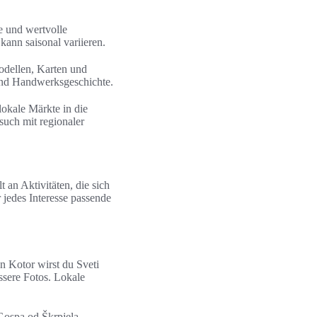
e und wertvolle
kann saisonal variieren.
odellen, Karten und
 und Handwerksgeschichte.
lokale Märkte in die
such mit regionaler
 an Aktivitäten, die sich
 jedes Interesse passende
n Kotor wirst du Sveti
ssere Fotos. Lokale
Gospa od Škrpjela