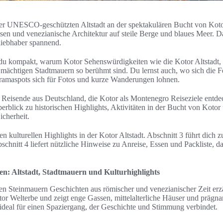
er UNESCO-geschützten Altstadt an der spektakulären Bucht von Koto
Gassen und venezianische Architektur auf steile Berge und blaues Meer. 
rliebhaber spannend.
t du kompakt, warum Kotor Sehenswürdigkeiten wie die Kotor Altstadt, 
 mächtigen Stadtmauern so berühmt sind. Du lernst auch, wo sich die 
ramaspots sich für Fotos und kurze Wanderungen lohnen.
an Reisende aus Deutschland, die Kotor als Montenegro Reiseziele entd
rblick zu historischen Highlights, Aktivitäten in der Bucht von Kotor
icherheit.
n kulturellen Highlights in der Kotor Altstadt. Abschnitt 3 führt dich 
chnitt 4 liefert nützliche Hinweise zu Anreise, Essen und Packliste, d
n: Altstadt, Stadtmauern und Kulturhighlights
eren Steinmauern Geschichten aus römischer und venezianischer Zeit erz
Welterbe und zeigt enge Gassen, mittelalterliche Häuser und prägna
deal für einen Spaziergang, der Geschichte und Stimmung verbindet.