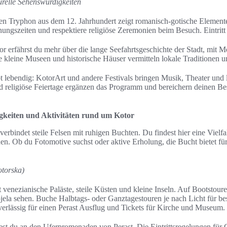
urelle Sehenswürdigkeiten
en Tryphon aus dem 12. Jahrhundert zeigt romanisch-gotische Element
ngszeiten und respektiere religiöse Zeremonien beim Besuch. Eintritt 
erfährst du mehr über die lange Seefahrtsgeschichte der Stadt, mit M
re kleine Museen und historische Häuser vermitteln lokale Traditionen
bt lebendig: KotorArt und andere Festivals bringen Musik, Theater und 
nd religiöse Feiertage ergänzen das Programm und bereichern deinen Be
gkeiten und Aktivitäten rund um Kotor
rbindet steile Felsen mit ruhigen Buchten. Du findest hier eine Vielfalt
en. Ob du Fotomotive suchst oder aktive Erholung, die Bucht bietet für
torska)
 venezianische Paläste, steile Küsten und kleine Inseln. Auf Bootstoure
la sehen. Buche Halbtags- oder Ganztagestouren je nach Licht für be
uverlässig für einen Perast Ausflug und Tickets für Kirche und Museum.
est du an den Uferpromenaden von Perast. Die Eintrittsregelungen für 