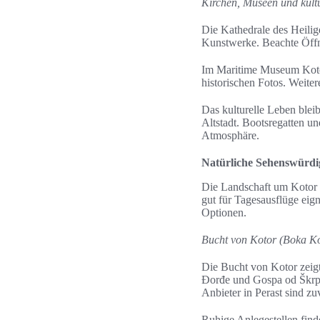
Kirchen, Museen und kult
Die Kathedrale des Heilig
Kunstwerke. Beachte Öffnu
Im Maritime Museum Kotor 
historischen Fotos. Weite
Das kulturelle Leben blei
Altstadt. Bootsregatten u
Atmosphäre.
Natürliche Sehenswürdi
Die Landschaft um Kotor ve
gut für Tagesausflüge eign
Optionen.
Bucht von Kotor (Boka Ko
Die Bucht von Kotor zeigt
Đorđe und Gospa od Škrpje
Anbieter in Perast sind z
Ruhige Anlegestellen find