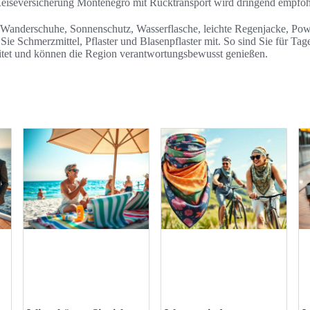
 Reiseversicherung Montenegro mit Rücktransport wird dringend empfoh
 Wanderschuhe, Sonnenschutz, Wasserflasche, leichte Regenjacke, Po
ie Schmerzmittel, Pflaster und Blasenpflaster mit. So sind Sie für Tag
tet und können die Region verantwortungsbewusst genießen.