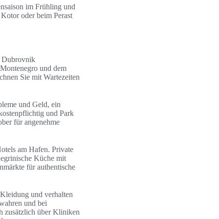
nsaison im Frühling und
 Kotor oder beim Perast
nd Dubrovnik
in Montenegro und dem
echnen Sie mit Wartezeiten
bleme und Geld, ein
kostenpflichtig und Park
tober für angenehme
otels am Hafen. Private
negrinische Küche mit
märkte für authentische
 Kleidung und verhalten
rwahren und bei
 zusätzlich über Kliniken