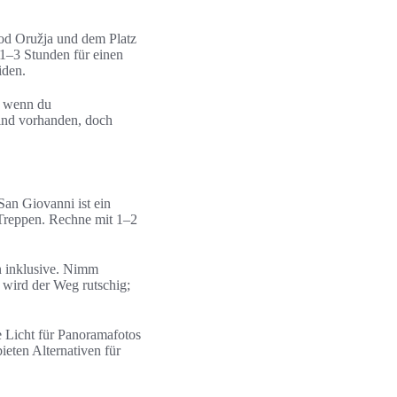
 od Oružja und dem Platz
 1–3 Stunden für einen
iden.
, wenn du
ind vorhanden, doch
San Giovanni ist ein
 Treppen. Rechne mit 1–2
n inklusive. Nimm
 wird der Weg rutschig;
e Licht für Panoramafotos
eten Alternativen für