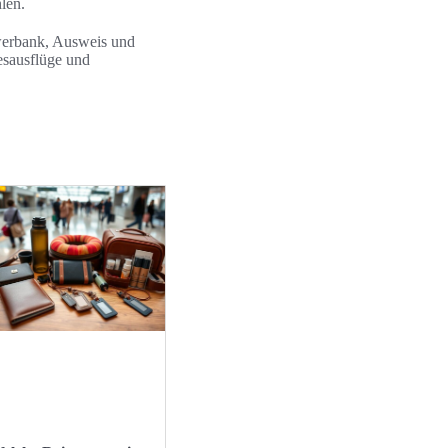
len.
werbank, Ausweis und
esausflüge und