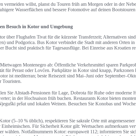
ermeiden willst, planst du Touren früh am Morgen oder in der Nebe
uhigere Wasserflächen und bessere Fotomotive auf deinen Bootstouren
hren Besuch in Kotor und Umgebung
or über Flughafen Tivat für die kürzeste Transferzeit; Alternativen si
en) und Podgorica. Bus Kotor verbindet die Stadt mit anderen Orten 
er Bucht sind praktisch für Tagesausflüge. Bei Einreise aus Kroatien r
Mietwagen Montenegro ab: Öffentliche Verkehrsmittel sparen Parkpro
tät für Perast oder Lovćen. Parkplätze in Kotor sind knapp, Parkzonen 
Kotor ist mediterran; beste Reisezeit sind Mai–Juni oder September–Ok
 Touristen.
len Sie Altstadt-Pensionen für Lage, Dobrota für Ruhe oder moderne H
werter; in der Hochsaison früh buchen. Restaurants Kotor bieten monte
 Njeguški pršut und lokalen Weinen. Besuchen Sie Konobas und Wochen
Kotor (5–10 % üblich), respektieren Sie sakrale Orte mit angemessener
r Einheimischen. Für Sicherheit Kotor gilt: Wertsachen aufmerksam ve
r wählen. Notfallnummern Kotor: europaweit 112; informieren Sie sich