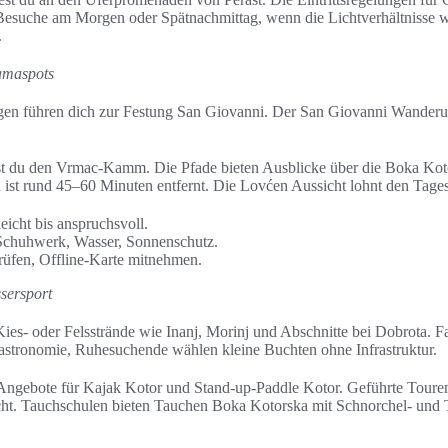
 Besuche am Morgen oder Spätnachmittag, wenn die Lichtverhältnisse 
.
amaspots
en führen dich zur Festung San Giovanni. Der San Giovanni Wanderun
t du den Vrmac-Kamm. Die Pfade bieten Ausblicke über die Boka Kot
ist rund 45–60 Minuten entfernt. Die Lovćen Aussicht lohnt den Tages
eicht bis anspruchsvoll.
 Schuhwerk, Wasser, Sonnenschutz.
prüfen, Offline-Karte mitnehmen.
sersport
Kies- oder Felsstrände wie Inanj, Morinj und Abschnitte bei Dobrota. F
astronomie, Ruhesuchende wählen kleine Buchten ohne Infrastruktur.
 Angebote für Kajak Kotor und Stand-up-Paddle Kotor. Geführte Toure
ucht. Tauchschulen bieten Tauchen Boka Kotorska mit Schnorchel- und 