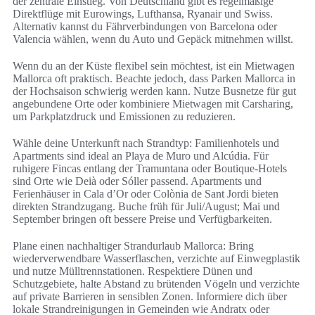
der zentrale Einstieg. Von Deutschland gibt es regelmäßige
Direktflüge mit Eurowings, Lufthansa, Ryanair und Swiss.
Alternativ kannst du Fährverbindungen von Barcelona oder
Valencia wählen, wenn du Auto und Gepäck mitnehmen willst.
Wenn du an der Küste flexibel sein möchtest, ist ein Mietwagen
Mallorca oft praktisch. Beachte jedoch, dass Parken Mallorca in
der Hochsaison schwierig werden kann. Nutze Busnetze für gut
angebundene Orte oder kombiniere Mietwagen mit Carsharing,
um Parkplatzdruck und Emissionen zu reduzieren.
Wähle deine Unterkunft nach Strandtyp: Familienhotels und
Apartments sind ideal an Playa de Muro und Alcúdia. Für
ruhigere Fincas entlang der Tramuntana oder Boutique-Hotels
sind Orte wie Deià oder Sóller passend. Apartments und
Ferienhäuser in Cala d’Or oder Colònia de Sant Jordi bieten
direkten Strandzugang. Buche früh für Juli/August; Mai und
September bringen oft bessere Preise und Verfügbarkeiten.
Plane einen nachhaltiger Strandurlaub Mallorca: Bring
wiederverwendbare Wasserflaschen, verzichte auf Einwegplastik
und nutze Mülltrennstationen. Respektiere Dünen und
Schutzgebiete, halte Abstand zu brütenden Vögeln und verzichte
auf private Barrieren in sensiblen Zonen. Informiere dich über
lokale Strandreinigungen in Gemeinden wie Andratx oder