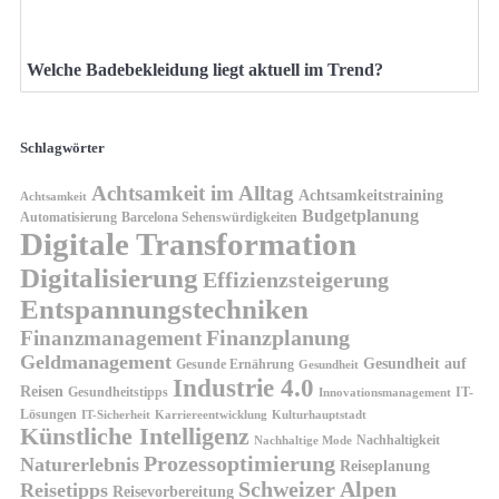
Welche Badebekleidung liegt aktuell im Trend?
Schlagwörter
Achtsamkeit im Alltag
Achtsamkeitstraining
Achtsamkeit
Budgetplanung
Automatisierung
Barcelona Sehenswürdigkeiten
Digitale Transformation
Digitalisierung
Effizienzsteigerung
Entspannungstechniken
Finanzplanung
Finanzmanagement
Geldmanagement
Gesundheit auf
Gesunde Ernährung
Gesundheit
Industrie 4.0
Reisen
Gesundheitstipps
IT-
Innovationsmanagement
Lösungen
IT-Sicherheit
Karriereentwicklung
Kulturhauptstadt
Künstliche Intelligenz
Nachhaltigkeit
Nachhaltige Mode
Prozessoptimierung
Naturerlebnis
Reiseplanung
Schweizer Alpen
Reisetipps
Reisevorbereitung