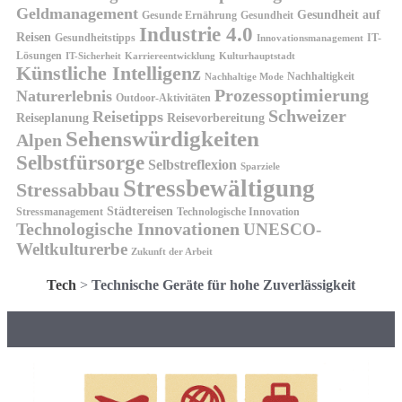
Geldmanagement
Gesundheit auf
Gesunde Ernährung
Gesundheit
Industrie 4.0
Reisen
Gesundheitstipps
IT-
Innovationsmanagement
Lösungen
IT-Sicherheit
Karriereentwicklung
Kulturhauptstadt
Künstliche Intelligenz
Nachhaltigkeit
Nachhaltige Mode
Prozessoptimierung
Naturerlebnis
Outdoor-Aktivitäten
Schweizer
Reisetipps
Reiseplanung
Reisevorbereitung
Sehenswürdigkeiten
Alpen
Selbstfürsorge
Selbstreflexion
Sparziele
Stressbewältigung
Stressabbau
Städtereisen
Stressmanagement
Technologische Innovation
Technologische Innovationen
UNESCO-
Weltkulturerbe
Zukunft der Arbeit
Tech
>
Technische Geräte für hohe Zuverlässigkeit