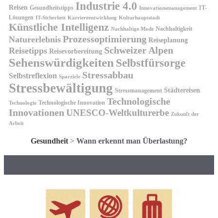
Industrie 4.0
Reisen
Gesundheitstipps
IT-
Innovationsmanagement
Lösungen
IT-Sicherheit
Karriereentwicklung
Kulturhauptstadt
Künstliche Intelligenz
Nachhaltigkeit
Nachhaltige Mode
Prozessoptimierung
Naturerlebnis
Reiseplanung
Schweizer Alpen
Reisetipps
Reisevorbereitung
Sehenswürdigkeiten
Selbstfürsorge
Stressabbau
Selbstreflexion
Sparziele
Stressbewältigung
Städtereisen
Stressmanagement
Technologische
Technologische Innovation
Technologie
Innovationen
UNESCO-Weltkulturerbe
Zukunft der
Arbeit
Gesundheit
>
Wann erkennt man Überlastung?