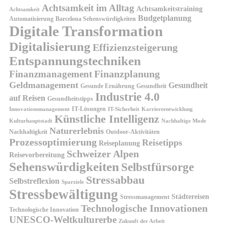
Achtsamkeit im Alltag
Achtsamkeitstraining
Achtsamkeit
Budgetplanung
Automatisierung
Barcelona Sehenswürdigkeiten
Digitale Transformation
Digitalisierung
Effizienzsteigerung
Entspannungstechniken
Finanzplanung
Finanzmanagement
Geldmanagement
Gesundheit
Gesunde Ernährung
Gesundheit
Industrie 4.0
auf Reisen
Gesundheitstipps
IT-Lösungen
Innovationsmanagement
IT-Sicherheit
Karriereentwicklung
Künstliche Intelligenz
Kulturhauptstadt
Nachhaltige Mode
Naturerlebnis
Nachhaltigkeit
Outdoor-Aktivitäten
Prozessoptimierung
Reisetipps
Reiseplanung
Schweizer Alpen
Reisevorbereitung
Sehenswürdigkeiten
Selbstfürsorge
Stressabbau
Selbstreflexion
Sparziele
Stressbewältigung
Städtereisen
Stressmanagement
Technologische Innovationen
Technologische Innovation
UNESCO-Weltkulturerbe
Zukunft der Arbeit