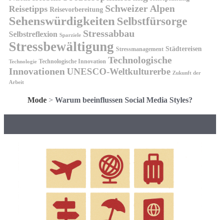
Schweizer Alpen
Reisetipps
Reisevorbereitung
Sehenswürdigkeiten
Selbstfürsorge
Stressabbau
Selbstreflexion
Sparziele
Stressbewältigung
Städtereisen
Stressmanagement
Technologische
Technologische Innovation
Technologie
Innovationen
UNESCO-Weltkulturerbe
Zukunft der
Arbeit
Mode
>
Warum beeinflussen Social Media Styles?