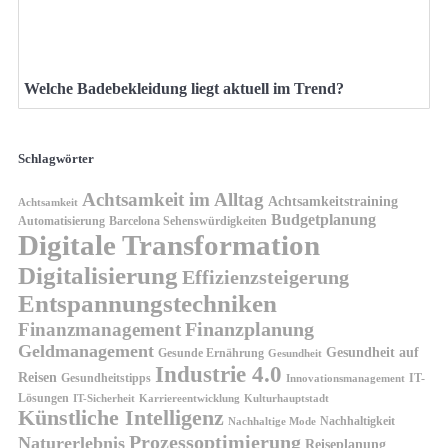
Welche Badebekleidung liegt aktuell im Trend?
Schlagwörter
Achtsamkeit im Alltag
Achtsamkeitstraining
Achtsamkeit
Budgetplanung
Automatisierung
Barcelona Sehenswürdigkeiten
Digitale Transformation
Digitalisierung
Effizienzsteigerung
Entspannungstechniken
Finanzplanung
Finanzmanagement
Geldmanagement
Gesundheit auf
Gesunde Ernährung
Gesundheit
Industrie 4.0
Reisen
Gesundheitstipps
IT-
Innovationsmanagement
Lösungen
IT-Sicherheit
Karriereentwicklung
Kulturhauptstadt
Künstliche Intelligenz
Nachhaltigkeit
Nachhaltige Mode
Prozessoptimierung
Naturerlebnis
Reiseplanung