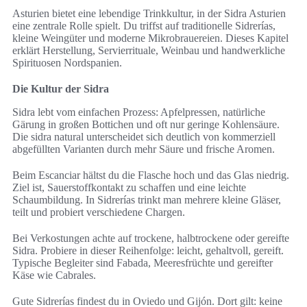
Asturien bietet eine lebendige Trinkkultur, in der Sidra Asturien
eine zentrale Rolle spielt. Du triffst auf traditionelle Sidrerías,
kleine Weingüter und moderne Mikrobrauereien. Dieses Kapitel
erklärt Herstellung, Servierrituale, Weinbau und handwerkliche
Spirituosen Nordspanien.
Die Kultur der Sidra
Sidra lebt vom einfachen Prozess: Apfelpressen, natürliche
Gärung in großen Bottichen und oft nur geringe Kohlensäure.
Die sidra natural unterscheidet sich deutlich von kommerziell
abgefüllten Varianten durch mehr Säure und frische Aromen.
Beim Escanciar hältst du die Flasche hoch und das Glas niedrig.
Ziel ist, Sauerstoffkontakt zu schaffen und eine leichte
Schaumbildung. In Sidrerías trinkt man mehrere kleine Gläser,
teilt und probiert verschiedene Chargen.
Bei Verkostungen achte auf trockene, halbtrockene oder gereifte
Sidra. Probiere in dieser Reihenfolge: leicht, gehaltvoll, gereift.
Typische Begleiter sind Fabada, Meeresfrüchte und gereifter
Käse wie Cabrales.
Gute Sidrerías findest du in Oviedo und Gijón. Dort gilt: keine