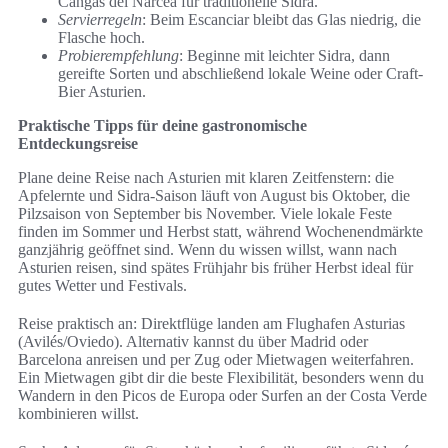
Cangas del Narcea für traditionelle Sidra.
Servierregeln
: Beim Escanciar bleibt das Glas niedrig, die
Flasche hoch.
Probierempfehlung
: Beginne mit leichter Sidra, dann
gereifte Sorten und abschließend lokale Weine oder Craft-
Bier Asturien.
Praktische Tipps für deine gastronomische
Entdeckungsreise
Plane deine Reise nach Asturien mit klaren Zeitfenstern: die
Apfelernte und Sidra‑Saison läuft von August bis Oktober, die
Pilzsaison von September bis November. Viele lokale Feste
finden im Sommer und Herbst statt, während Wochenendmärkte
ganzjährig geöffnet sind. Wenn du wissen willst, wann nach
Asturien reisen, sind spätes Frühjahr bis früher Herbst ideal für
gutes Wetter und Festivals.
Reise praktisch an: Direktflüge landen am Flughafen Asturias
(Avilés/Oviedo). Alternativ kannst du über Madrid oder
Barcelona anreisen und per Zug oder Mietwagen weiterfahren.
Ein Mietwagen gibt dir die beste Flexibilität, besonders wenn du
Wandern in den Picos de Europa oder Surfen an der Costa Verde
kombinieren willst.