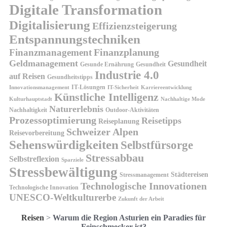
Digitale Transformation
Digitalisierung
Effizienzsteigerung
Entspannungstechniken
Finanzplanung
Finanzmanagement
Geldmanagement
Gesundheit
Gesunde Ernährung
Gesundheit
Industrie 4.0
auf Reisen
Gesundheitstipps
IT-Lösungen
Innovationsmanagement
IT-Sicherheit
Karriereentwicklung
Künstliche Intelligenz
Kulturhauptstadt
Nachhaltige Mode
Naturerlebnis
Nachhaltigkeit
Outdoor-Aktivitäten
Prozessoptimierung
Reisetipps
Reiseplanung
Schweizer Alpen
Reisevorbereitung
Sehenswürdigkeiten
Selbstfürsorge
Stressabbau
Selbstreflexion
Sparziele
Stressbewältigung
Städtereisen
Stressmanagement
Technologische Innovationen
Technologische Innovation
UNESCO-Weltkulturerbe
Zukunft der Arbeit
Reisen
>
Warum die Region Asturien ein Paradies für
Feinschmecker ist?