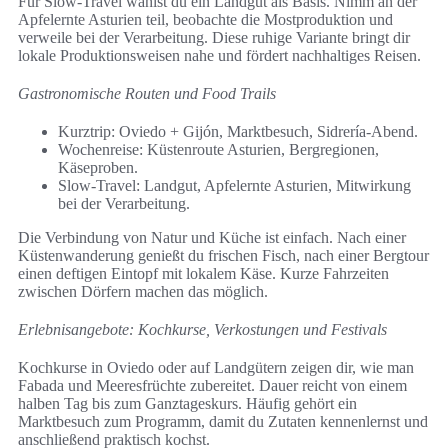
Für Slow-Travel wählst du ein Landgut als Basis. Nimm an der
Apfelernte Asturien teil, beobachte die Mostproduktion und
verweile bei der Verarbeitung. Diese ruhige Variante bringt dir
lokale Produktionsweisen nahe und fördert nachhaltiges Reisen.
Gastronomische Routen und Food Trails
Kurztrip: Oviedo + Gijón, Marktbesuch, Sidrería-Abend.
Wochenreise: Küstenroute Asturien, Bergregionen,
Käseproben.
Slow-Travel: Landgut, Apfelernte Asturien, Mitwirkung
bei der Verarbeitung.
Die Verbindung von Natur und Küche ist einfach. Nach einer
Küstenwanderung genießt du frischen Fisch, nach einer Bergtour
einen deftigen Eintopf mit lokalem Käse. Kurze Fahrzeiten
zwischen Dörfern machen das möglich.
Erlebnisangebote: Kochkurse, Verkostungen und Festivals
Kochkurse in Oviedo oder auf Landgütern zeigen dir, wie man
Fabada und Meeresfrüchte zubereitet. Dauer reicht von einem
halben Tag bis zum Ganztageskurs. Häufig gehört ein
Marktbesuch zum Programm, damit du Zutaten kennenlernst und
anschließend praktisch kochst.