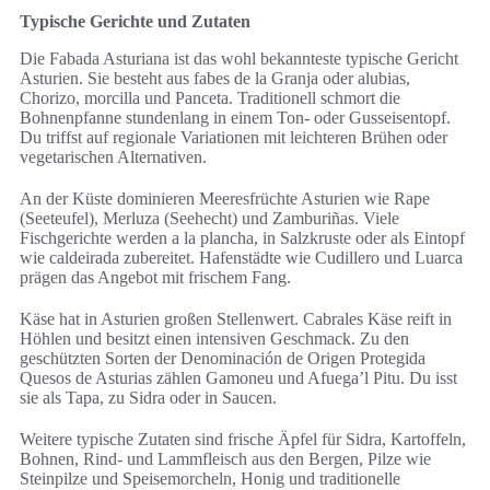
Typische Gerichte und Zutaten
Die Fabada Asturiana ist das wohl bekannteste typische Gericht
Asturien. Sie besteht aus fabes de la Granja oder alubias,
Chorizo, morcilla und Panceta. Traditionell schmort die
Bohnenpfanne stundenlang in einem Ton- oder Gusseisentopf.
Du triffst auf regionale Variationen mit leichteren Brühen oder
vegetarischen Alternativen.
An der Küste dominieren Meeresfrüchte Asturien wie Rape
(Seeteufel), Merluza (Seehecht) und Zamburiñas. Viele
Fischgerichte werden a la plancha, in Salzkruste oder als Eintopf
wie caldeirada zubereitet. Hafenstädte wie Cudillero und Luarca
prägen das Angebot mit frischem Fang.
Käse hat in Asturien großen Stellenwert. Cabrales Käse reift in
Höhlen und besitzt einen intensiven Geschmack. Zu den
geschützten Sorten der Denominación de Origen Protegida
Quesos de Asturias zählen Gamoneu und Afuega’l Pitu. Du isst
sie als Tapa, zu Sidra oder in Saucen.
Weitere typische Zutaten sind frische Äpfel für Sidra, Kartoffeln,
Bohnen, Rind- und Lammfleisch aus den Bergen, Pilze wie
Steinpilze und Speisemorcheln, Honig und traditionelle