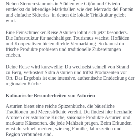
Neben Sternerestaurants in Städten wie Gijón und Oviedo
entdeckst du lebendige Markthallen wie den Mercado del Fontán
und einfache Sidrerías, in denen die lokale Trinkkultur gelebt
wird.
Eine Feinschmecker-Reise Asturien lohnt sich jetzt besonders.
Die Infrastruktur für nachhaltigen Tourismus wächst, Hofläden
und Kooperativen bieten direkte Vermarktung. So kannst du
frische Produkte probieren und traditionelle Zubereitungen
erleben.
Deine Reise wird kurzweilig: Du wechselst schnell von Strand
zu Berg, verkostest Sidra Asturien und triffst Produzenten vor
Ort. Das Ergebnis ist eine intensive, authentische Entdeckung der
regionalen Küche.
Kulinarische Besonderheiten von Asturien
Asturien bietet eine reiche Spitzenküche, die bäuerliche
Traditionen und Meeresfrüchte vereint. Du findest hier herzhafte
Aromen der asturische Küche, saisonale Produkte Asturien und
markante Käsesorten, die jede Mahlzeit prägen. Beim Erkunden
wirst du schnell merken, wie eng Familie, Jahreszeiten und
Region verbunden sind.