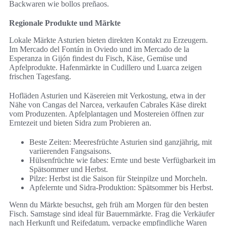
Backwaren wie bollos preñaos.
Regionale Produkte und Märkte
Lokale Märkte Asturien bieten direkten Kontakt zu Erzeugern.
Im Mercado del Fontán in Oviedo und im Mercado de la
Esperanza in Gijón findest du Fisch, Käse, Gemüse und
Apfelprodukte. Hafenmärkte in Cudillero und Luarca zeigen
frischen Tagesfang.
Hofläden Asturien und Käsereien mit Verkostung, etwa in der
Nähe von Cangas del Narcea, verkaufen Cabrales Käse direkt
vom Produzenten. Apfelplantagen und Mostereien öffnen zur
Erntezeit und bieten Sidra zum Probieren an.
Beste Zeiten: Meeresfrüchte Asturien sind ganzjährig, mit
variierenden Fangsaisons.
Hülsenfrüchte wie fabes: Ernte und beste Verfügbarkeit im
Spätsommer und Herbst.
Pilze: Herbst ist die Saison für Steinpilze und Morcheln.
Apfelernte und Sidra-Produktion: Spätsommer bis Herbst.
Wenn du Märkte besuchst, geh früh am Morgen für den besten
Fisch. Samstage sind ideal für Bauernmärkte. Frag die Verkäufer
nach Herkunft und Reifedatum, verpacke empfindliche Waren