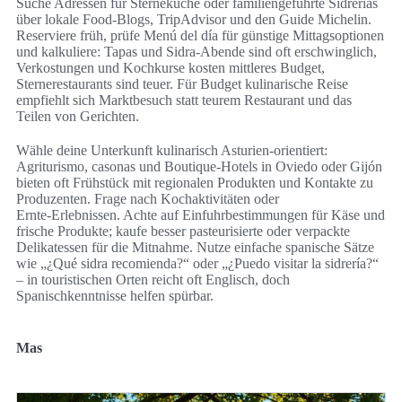
Suche Adressen für Sterneküche oder familiengeführte Sidrerías
über lokale Food‑Blogs, TripAdvisor und den Guide Michelin.
Reserviere früh, prüfe Menú del día für günstige Mittagsoptionen
und kalkuliere: Tapas und Sidra‑Abende sind oft erschwinglich,
Verkostungen und Kochkurse kosten mittleres Budget,
Sternerestaurants sind teuer. Für Budget kulinarische Reise
empfiehlt sich Marktbesuch statt teurem Restaurant und das
Teilen von Gerichten.
Wähle deine Unterkunft kulinarisch Asturien‑orientiert:
Agriturismo, casonas und Boutique‑Hotels in Oviedo oder Gijón
bieten oft Frühstück mit regionalen Produkten und Kontakte zu
Produzenten. Frage nach Kochaktivitäten oder
Ernte‑Erlebnissen. Achte auf Einfuhrbestimmungen für Käse und
frische Produkte; kaufe besser pasteurisierte oder verpackte
Delikatessen für die Mitnahme. Nutze einfache spanische Sätze
wie „¿Qué sidra recomienda?“ oder „¿Puedo visitar la sidrería?“
– in touristischen Orten reicht oft Englisch, doch
Spanischkenntnisse helfen spürbar.
Mas