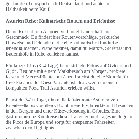
gut für den Transport nach Deutschland und achte auf
Haltbarkeit beim Kauf.
Asturien Reise: Kulinarische Routen und Erlebnisse
Deine Reise durch Asturien verbindet Landschaft und
Geschmack. Du findest hier Routenvorschläge, praktische
Hinweise und Erlebnisse, die eine kulinarische Rundreise
lebendig machen. Plane flexibel, damit du Märkte, Sidrerías und
Bauernhöfe in Ruhe genießen kannst.
Für kurze Trips (3–4 Tage) lohnt sich ein Fokus auf Oviedo und
Gijón. Beginne mit einem Marktbesuch am Morgen, probiere
Käse und Meeresfrüchte, am Abend suchst du eine Sidrería für
Live-Escanciado. Diese Variante ist ideal, wenn du einen
kompakten Food Trail Asturien erleben willst.
Planst du 7–10 Tage, nimm die Küstenroute Asturien von
Ribadesella bis Cudillero. Kombiniere Fischmärkte mit Besuchen
in den Bergen und einer Käseverkostung in Cabrales. Eine
gastronomische Rundreise dieser Länge erlaubt Tagesausflüge in
die Picos de Europa und sorgt für entspannte Fahrzeiten
zwischen den Highlights.