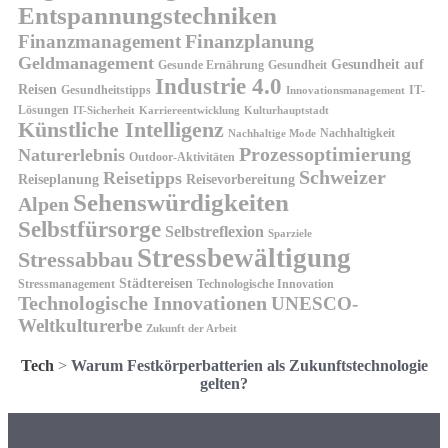
Entspannungstechniken
Finanzplanung
Finanzmanagement
Geldmanagement
Gesundheit auf
Gesunde Ernährung
Gesundheit
Industrie 4.0
Reisen
Gesundheitstipps
IT-
Innovationsmanagement
Lösungen
IT-Sicherheit
Karriereentwicklung
Kulturhauptstadt
Künstliche Intelligenz
Nachhaltigkeit
Nachhaltige Mode
Prozessoptimierung
Naturerlebnis
Outdoor-Aktivitäten
Schweizer
Reisetipps
Reiseplanung
Reisevorbereitung
Sehenswürdigkeiten
Alpen
Selbstfürsorge
Selbstreflexion
Sparziele
Stressbewältigung
Stressabbau
Städtereisen
Stressmanagement
Technologische Innovation
Technologische Innovationen
UNESCO-
Weltkulturerbe
Zukunft der Arbeit
Tech
>
Warum Festkörperbatterien als Zukunftstechnologie
gelten?