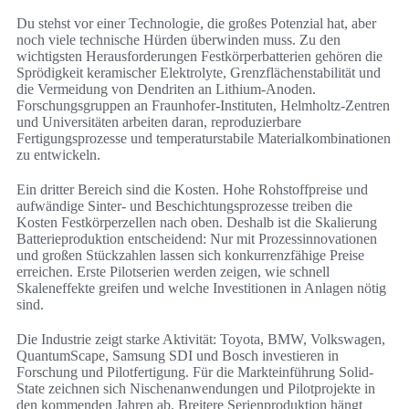
Du stehst vor einer Technologie, die großes Potenzial hat, aber
noch viele technische Hürden überwinden muss. Zu den
wichtigsten Herausforderungen Festkörperbatterien gehören die
Sprödigkeit keramischer Elektrolyte, Grenzflächenstabilität und
die Vermeidung von Dendriten an Lithium-Anoden.
Forschungsgruppen an Fraunhofer-Instituten, Helmholtz-Zentren
und Universitäten arbeiten daran, reproduzierbare
Fertigungsprozesse und temperaturstabile Materialkombinationen
zu entwickeln.
Ein dritter Bereich sind die Kosten. Hohe Rohstoffpreise und
aufwändige Sinter- und Beschichtungsprozesse treiben die
Kosten Festkörperzellen nach oben. Deshalb ist die Skalierung
Batterieproduktion entscheidend: Nur mit Prozessinnovationen
und großen Stückzahlen lassen sich konkurrenzfähige Preise
erreichen. Erste Pilotserien werden zeigen, wie schnell
Skaleneffekte greifen und welche Investitionen in Anlagen nötig
sind.
Die Industrie zeigt starke Aktivität: Toyota, BMW, Volkswagen,
QuantumScape, Samsung SDI und Bosch investieren in
Forschung und Pilotfertigung. Für die Markteinführung Solid-
State zeichnen sich Nischenanwendungen und Pilotprojekte in
den kommenden Jahren ab. Breitere Serienproduktion hängt