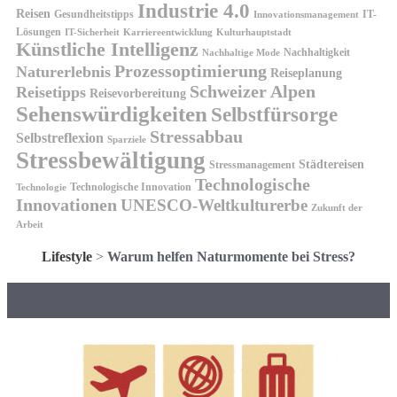
Industrie 4.0
Reisen
Gesundheitstipps
IT-
Innovationsmanagement
Lösungen
IT-Sicherheit
Karriereentwicklung
Kulturhauptstadt
Künstliche Intelligenz
Nachhaltigkeit
Nachhaltige Mode
Prozessoptimierung
Naturerlebnis
Reiseplanung
Schweizer Alpen
Reisetipps
Reisevorbereitung
Sehenswürdigkeiten
Selbstfürsorge
Stressabbau
Selbstreflexion
Sparziele
Stressbewältigung
Städtereisen
Stressmanagement
Technologische
Technologische Innovation
Technologie
Innovationen
UNESCO-Weltkulturerbe
Zukunft der
Arbeit
Lifestyle
>
Warum helfen Naturmomente bei Stress?