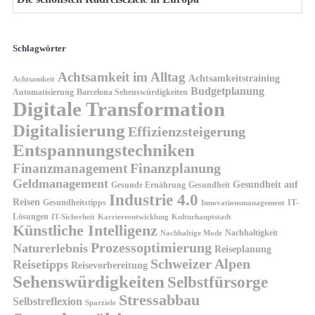
Schlagwörter
Achtsamkeit im Alltag
Achtsamkeitstraining
Achtsamkeit
Budgetplanung
Automatisierung
Barcelona Sehenswürdigkeiten
Digitale Transformation
Digitalisierung
Effizienzsteigerung
Entspannungstechniken
Finanzplanung
Finanzmanagement
Geldmanagement
Gesundheit auf
Gesunde Ernährung
Gesundheit
Industrie 4.0
Reisen
Gesundheitstipps
IT-
Innovationsmanagement
Lösungen
IT-Sicherheit
Karriereentwicklung
Kulturhauptstadt
Künstliche Intelligenz
Nachhaltigkeit
Nachhaltige Mode
Prozessoptimierung
Naturerlebnis
Reiseplanung
Schweizer Alpen
Reisetipps
Reisevorbereitung
Sehenswürdigkeiten
Selbstfürsorge
Stressabbau
Selbstreflexion
Sparziele