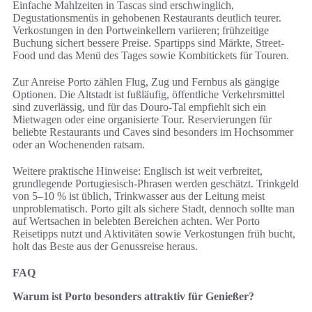
Einfache Mahlzeiten in Tascas sind erschwinglich,
Degustationsmenüs in gehobenen Restaurants deutlich teurer.
Verkostungen in den Portweinkellern variieren; frühzeitige
Buchung sichert bessere Preise. Spartipps sind Märkte, Street-
Food und das Menü des Tages sowie Kombitickets für Touren.
Zur Anreise Porto zählen Flug, Zug und Fernbus als gängige
Optionen. Die Altstadt ist fußläufig, öffentliche Verkehrsmittel
sind zuverlässig, und für das Douro-Tal empfiehlt sich ein
Mietwagen oder eine organisierte Tour. Reservierungen für
beliebte Restaurants und Caves sind besonders im Hochsommer
oder an Wochenenden ratsam.
Weitere praktische Hinweise: Englisch ist weit verbreitet,
grundlegende Portugiesisch-Phrasen werden geschätzt. Trinkgeld
von 5–10 % ist üblich, Trinkwasser aus der Leitung meist
unproblematisch. Porto gilt als sichere Stadt, dennoch sollte man
auf Wertsachen in belebten Bereichen achten. Wer Porto
Reisetipps nutzt und Aktivitäten sowie Verkostungen früh bucht,
holt das Beste aus der Genussreise heraus.
FAQ
Warum ist Porto besonders attraktiv für Genießer?