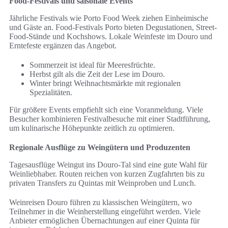
Food-Festivals und saisonale Events
Jährliche Festivals wie Porto Food Week ziehen Einheimische
und Gäste an. Food-Festivals Porto bieten Degustationen, Street-
Food-Stände und Kochshows. Lokale Weinfeste im Douro und
Erntefeste ergänzen das Angebot.
Sommerzeit ist ideal für Meeresfrüchte.
Herbst gilt als die Zeit der Lese im Douro.
Winter bringt Weihnachtsmärkte mit regionalen
Spezialitäten.
Für größere Events empfiehlt sich eine Voranmeldung. Viele
Besucher kombinieren Festivalbesuche mit einer Stadtführung,
um kulinarische Höhepunkte zeitlich zu optimieren.
Regionale Ausflüge zu Weingütern und Produzenten
Tagesausflüge Weingut ins Douro-Tal sind eine gute Wahl für
Weinliebhaber. Routen reichen von kurzen Zugfahrten bis zu
privaten Transfers zu Quintas mit Weinproben und Lunch.
Weinreisen Douro führen zu klassischen Weingütern, wo
Teilnehmer in die Weinherstellung eingeführt werden. Viele
Anbieter ermöglichen Übernachtungen auf einer Quinta für