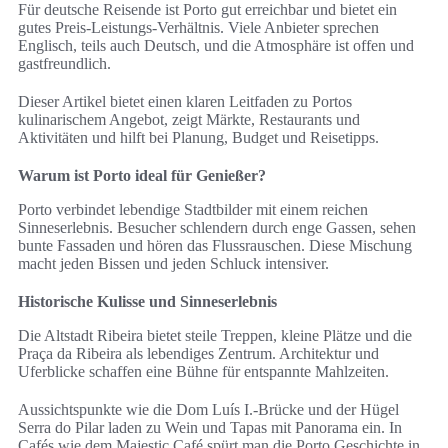
Für deutsche Reisende ist Porto gut erreichbar und bietet ein
gutes Preis-Leistungs-Verhältnis. Viele Anbieter sprechen
Englisch, teils auch Deutsch, und die Atmosphäre ist offen und
gastfreundlich.
Dieser Artikel bietet einen klaren Leitfaden zu Portos
kulinarischem Angebot, zeigt Märkte, Restaurants und
Aktivitäten und hilft bei Planung, Budget und Reisetipps.
Warum ist Porto ideal für Genießer?
Porto verbindet lebendige Stadtbilder mit einem reichen
Sinneserlebnis. Besucher schlendern durch enge Gassen, sehen
bunte Fassaden und hören das Flussrauschen. Diese Mischung
macht jeden Bissen und jeden Schluck intensiver.
Historische Kulisse und Sinneserlebnis
Die Altstadt Ribeira bietet steile Treppen, kleine Plätze und die
Praça da Ribeira als lebendiges Zentrum. Architektur und
Uferblicke schaffen eine Bühne für entspannte Mahlzeiten.
Aussichtspunkte wie die Dom Luís I.-Brücke und der Hügel
Serra do Pilar laden zu Wein und Tapas mit Panorama ein. In
Cafés wie dem Majestic Café spürt man die Porto Geschichte in