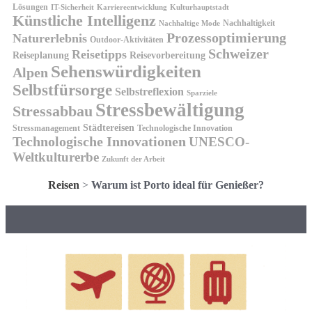
Lösungen
IT-Sicherheit
Karriereentwicklung
Kulturhauptstadt
Künstliche Intelligenz
Nachhaltigkeit
Nachhaltige Mode
Prozessoptimierung
Naturerlebnis
Outdoor-Aktivitäten
Schweizer
Reisetipps
Reiseplanung
Reisevorbereitung
Sehenswürdigkeiten
Alpen
Selbstfürsorge
Selbstreflexion
Sparziele
Stressbewältigung
Stressabbau
Städtereisen
Stressmanagement
Technologische Innovation
Technologische Innovationen
UNESCO-
Weltkulturerbe
Zukunft der Arbeit
Reisen
>
Warum ist Porto ideal für Genießer?