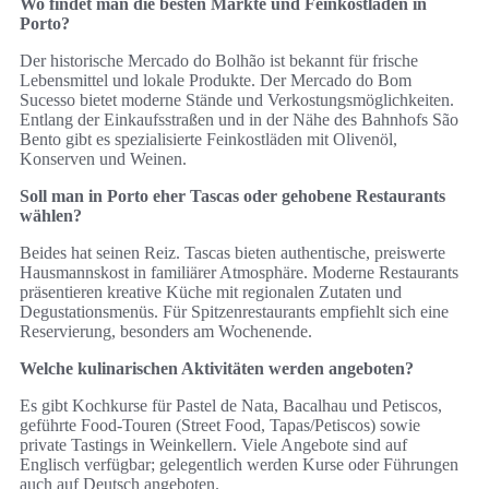
Wo findet man die besten Märkte und Feinkostläden in
Porto?
Der historische Mercado do Bolhão ist bekannt für frische
Lebensmittel und lokale Produkte. Der Mercado do Bom
Sucesso bietet moderne Stände und Verkostungsmöglichkeiten.
Entlang der Einkaufsstraßen und in der Nähe des Bahnhofs São
Bento gibt es spezialisierte Feinkostläden mit Olivenöl,
Konserven und Weinen.
Soll man in Porto eher Tascas oder gehobene Restaurants
wählen?
Beides hat seinen Reiz. Tascas bieten authentische, preiswerte
Hausmannskost in familiärer Atmosphäre. Moderne Restaurants
präsentieren kreative Küche mit regionalen Zutaten und
Degustationsmenüs. Für Spitzenrestaurants empfiehlt sich eine
Reservierung, besonders am Wochenende.
Welche kulinarischen Aktivitäten werden angeboten?
Es gibt Kochkurse für Pastel de Nata, Bacalhau und Petiscos,
geführte Food-Touren (Street Food, Tapas/Petiscos) sowie
private Tastings in Weinkellern. Viele Angebote sind auf
Englisch verfügbar; gelegentlich werden Kurse oder Führungen
auch auf Deutsch angeboten.