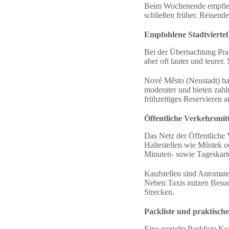
Beim Wochenende empfiehlt
schließen früher. Reisend
Empfohlene Stadtvierte
Bei der Übernachtung Prag 
aber oft lauter und teurer
Nové Město (Neustadt) hat
moderater und bieten zahl
frühzeitiges Reservieren 
Öffentliche Verkehrsmitt
Das Netz der Öffentliche 
Haltestellen wie Můstek od
Minuten- sowie Tageskart
Kaufstellen sind Automate
Neben Taxis nutzen Besuch
Strecken.
Packliste und praktisch
Eine gezielte Packliste Ku