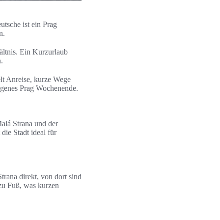
utsche ist ein Prag
n.
ältnis. Ein Kurzurlaub
.
elt Anreise, kurze Wege
ungenes Prag Wochenende.
 Malá Strana und der
die Stadt ideal für
rana direkt, von dort sind
 zu Fuß, was kurzen