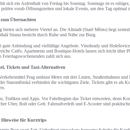
 sich ein Aufenthalt von Freitag bis Sonntag. Sonntags ist es ruhiger
e prüfen vorab Öffnungszeiten und lokale Events, um den Tag optimal z
l zum Übernachten
bieten sich mehrere Viertel an. Die Altstadt (Staré Město) liegt zentral,
. Malá Strana besticht durch Ruhe und Nähe zur Burg.
 gute Anbindung und vielfältige Angebote. Vinohrady und Holešovice s
reiche Cafés. Apartments und Boutique-Hotels lassen sich leicht über P
an Feiertagswochenenden zahlt sich aus.
el, Tickets und Taxi-Alternativen
Verkehrsmittel Prag umfasst Metro mit drei Linien, Straßenbahnen und 
er Staroměstská verbinden die wichtigsten Ziele. Tickets gibt es als K
en.
n, Trafiken und Apps. Vor Fahrtbeginn das Ticket entwerten, denn Kont
er Uber, Bolt oder Gett. Fahrradverleih und E-Scooter sind praktische
e Hinweise für Kurztrips
rztrip Prag spart Zeit. Unbedingt einpacken: bequeme Schuhe für Kopfst