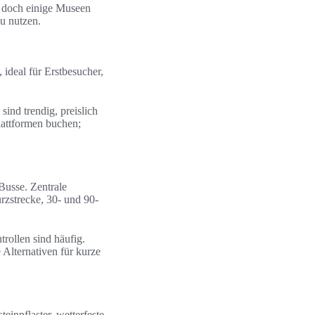
, doch einige Museen
u nutzen.
 ideal für Erstbesucher,
ind trendig, preislich
lattformen buchen;
Busse. Zentrale
urzstrecke, 30- und 90-
rollen sind häufig.
 Alternativen für kurze
einpflaster, wetterfeste