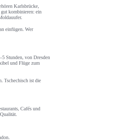
ehören Karlsbrücke,
 gut kombinieren: ein
Moldauufer.
an einfügen. Wer
4–5 Stunden, von Dresden
exibel und Flüge zum
 Tschechisch ist die
estaurants, Cafés und
Qualität.
ndon.