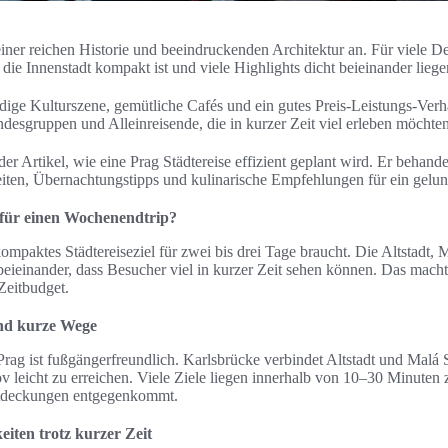
iner reichen Historie und beeindruckenden Architektur an. Für viele De
die Innenstadt kompakt ist und viele Highlights dicht beieinander liege
ndige Kulturszene, gemütliche Cafés und ein gutes Preis-Leistungs-Verh
ndesgruppen und Alleinreisende, die in kurzer Zeit viel erleben möchten
der Artikel, wie eine Prag Städtereise effizient geplant wird. Er behand
ten, Übernachtungstipps und kulinarische Empfehlungen für ein gel
 für einen Wochenendtrip?
 kompaktes Städtereiseziel für zwei bis drei Tage braucht. Die Altstadt,
eieinander, dass Besucher viel in kurzer Zeit sehen können. Das macht 
Zeitbudget.
nd kurze Wege
rag ist fußgängerfreundlich. Karlsbrücke verbindet Altstadt und Malá St
ov leicht zu erreichen. Viele Ziele liegen innerhalb von 10–30 Minuten
tdeckungen entgegenkommt.
iten trotz kurzer Zeit