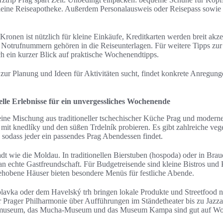
kleine Reiseapotheke. Außerdem Personalausweis oder Reisepass sowie
ronen ist nützlich für kleine Einkäufe, Kreditkarten werden breit akze
Notrufnummern gehören in die Reiseunterlagen. Für weitere Tipps zur
ch ein kurzer Blick auf praktische Wochenendtipps.
zur Planung und Ideen für Aktivitäten sucht, findet konkrete Anregung
elle Erlebnisse für ein unvergessliches Wochenende
 eine Mischung aus traditioneller tschechischer Küche Prag und modern
 mit knedlíky und den süßen Trdelník probieren. Es gibt zahlreiche veg
, sodass jeder ein passendes Prag Abendessen findet.
adt wie die Moldau. In traditionellen Bierstuben (hospoda) oder in Brau
n echte Gastfreundschaft. Für Budgetreisende sind kleine Bistros und 
ehobene Häuser bieten besondere Menüs für festliche Abende.
lavka oder dem Havelský trh bringen lokale Produkte und Streetfood n
 Prager Philharmonie über Aufführungen im Ständetheater bis zu Jazza
lmuseum, das Mucha-Museum und das Museum Kampa sind gut auf W