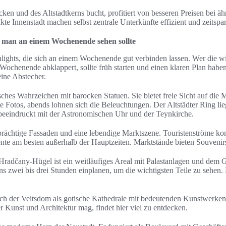
cken und des Altstadtkerns bucht, profitiert von besseren Preisen bei 
e Innenstadt machen selbst zentrale Unterkünfte effizient und zeitspa
e man an einem Wochenende sehen sollte
lights, die sich an einem Wochenende gut verbinden lassen. Wer die wi
ochenende abklappert, sollte früh starten und einen klaren Plan haben.
ine Abstecher.
isches Wahrzeichen mit barocken Statuen. Sie bietet freie Sicht auf die 
 Fotos, abends lohnen sich die Beleuchtungen. Der Altstädter Ring li
beeindruckt mit der Astronomischen Uhr und der Teynkirche.
prächtige Fassaden und eine lebendige Marktszene. Touristenströme konz
te am besten außerhalb der Hauptzeiten. Marktstände bieten Souvenirs 
Hradčany-Hügel ist ein weitläufiges Areal mit Palastanlagen und dem
ns zwei bis drei Stunden einplanen, um die wichtigsten Teile zu sehen.
h der Veitsdom als gotische Kathedrale mit bedeutenden Kunstwerken.
 Kunst und Architektur mag, findet hier viel zu entdecken.