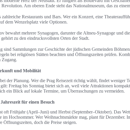
as moderne Herz der Neustadt. Er fungiert als Boulevard mit Geschäfte
 Revolution. Am oberen Ende steht das Nationalmuseum, das zu einem
s zahlreiche Restaurants und Bars. Wer ein Konzert, eine Theaterauffü
auf dem Wenzelsplatz viele Optionen.
efov bewahrt mehrere Synagogen, darunter die Altneu-Synagoge und di
 gehört zu den eindrucksvollsten Orten der Stadt.
g sind Sammlungen zur Geschichte der jüdischen Gemeinden Böhmens 
egeln bei religiösen Stätten beachten und Öffnungszeiten prüfen. Kombi
n Zugang.
rkunft und Mobilität
 bei der Planung. Wer die Prag Reisezeit richtig wählt, findet weniger
lt: Freitag bis Sonntag bietet sich an, weil viele Attraktionen kompakt
ich ein Blick auf lokale Termine, um Überraschungen zu vermeiden.
Jahreszeit für einen Besuch
ist oft Frühjahr (April–Juni) und Herbst (September–Oktober). Das Wette
wie im Hochsommer. Wer Weihnachtsmärkte mag, plant für Dezember. Im 
e Öffnungszeiten, doch die Preise steigen.