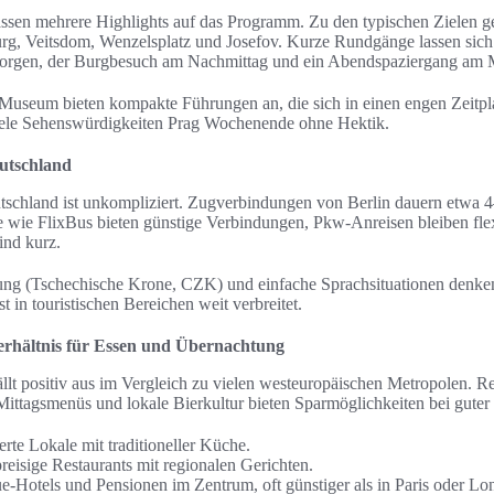
en mehrere Highlights auf das Programm. Zu den typischen Zielen g
urg, Veitsdom, Wenzelsplatz und Josefov. Kurze Rundgänge lassen sich
Morgen, der Burgbesuch am Nachmittag und ein Abendspaziergang am 
Museum bieten kompakte Führungen an, die sich in einen engen Zeitpl
t viele Sehenswürdigkeiten Prag Wochenende ohne Hektik.
eutschland
tschland ist unkompliziert. Zugverbindungen von Berlin dauern etwa 
e wie FlixBus bieten günstige Verbindungen, Pkw-Anreisen bleiben fl
ind kurz.
ung (Tschechische Krone, CZK) und einfache Sprachsituationen denken.
t in touristischen Bereichen weit verbreitet.
erhältnis für Essen und Übernachtung
ällt positiv aus im Vergleich zu vielen westeuropäischen Metropolen. R
 Mittagsmenüs und lokale Bierkultur bieten Sparmöglichkeiten bei guter 
erte Lokale mit traditioneller Küche.
reisige Restaurants mit regionalen Gerichten.
e-Hotels und Pensionen im Zentrum, oft günstiger als in Paris oder Lo