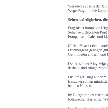
Wer etwas abseits der Brü
Wege Prag und die kompakt
Sehenswürdigkeiten, di
Prag bietet kompakte High
Sehenswürdigkeiten Prag W
Fotopausen, Cafés und kle
Karlsbrücke
ist ein histor
Frühmorgens gelingen gute
Gehminuten entfernt und 
Der Altstädter Ring zeigt 
deshalb sind ruhige Momen
Die Prager Burg auf dem 
Besucher sollten mindeste
bei den Kassen.
Im Burgkomplex erhebt sic
böhmischer Herrscher. Wer