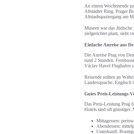
An einem Wochenende pass
Altstädter Ring, Prager B
Altstadtspaziergang am 
Museen wie das Jüdische 
zielgerichtet plant, sieh
Einfache Anreise aus D
Die Anreise Prag von Deu
rund 2 Stunden. Fernbuss
Václav Havel Flughafen s
Reisende sollten an Währ
Landessprache, Englisch is
Gutes Preis-Leistungs-V
Das Preis-Leistung Prag f
Hotels sind oft günstiger.
Mittagessen: preisw
Abendessen: mittelp
Unterkunft: Boutiqu