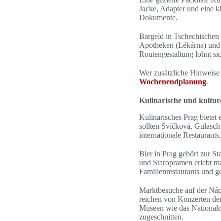
Jacke, Adapter und eine 
Dokumente.
Bargeld in Tschechischen K
Apotheken (Lékárna) und 
Routengestaltung lohnt si
Wer zusätzliche Hinweise 
Wochenendplanung
.
Kulinarische und kultur
Kulinarisches Prag bietet
sollten Svíčková, Gulasch
internationale Restaurants
Bier in Prag gehört zur St
und Staropramen erlebt ma
Familienrestaurants und g
Marktbesuche auf der Náp
reichen von Konzerten der
Museen wie das Nationa
zugeschnitten.