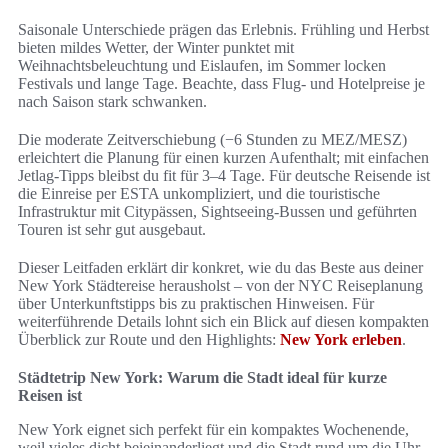
Saisonale Unterschiede prägen das Erlebnis. Frühling und Herbst
bieten mildes Wetter, der Winter punktet mit
Weihnachtsbeleuchtung und Eislaufen, im Sommer locken
Festivals und lange Tage. Beachte, dass Flug- und Hotelpreise je
nach Saison stark schwanken.
Die moderate Zeitverschiebung (−6 Stunden zu MEZ/MESZ)
erleichtert die Planung für einen kurzen Aufenthalt; mit einfachen
Jetlag-Tipps bleibst du fit für 3–4 Tage. Für deutsche Reisende ist
die Einreise per ESTA unkompliziert, und die touristische
Infrastruktur mit Citypässen, Sightseeing-Bussen und geführten
Touren ist sehr gut ausgebaut.
Dieser Leitfaden erklärt dir konkret, wie du das Beste aus deiner
New York Städtereise herausholst – von der NYC Reiseplanung
über Unterkunftstipps bis zu praktischen Hinweisen. Für
weiterführende Details lohnt sich ein Blick auf diesen kompakten
Überblick zur Route und den Highlights:
New York erleben
.
Städtetrip New York: Warum die Stadt ideal für kurze
Reisen ist
New York eignet sich perfekt für ein kompaktes Wochenende,
weil vieles dicht beieinanderliegt und die Stadt rund um die Uhr