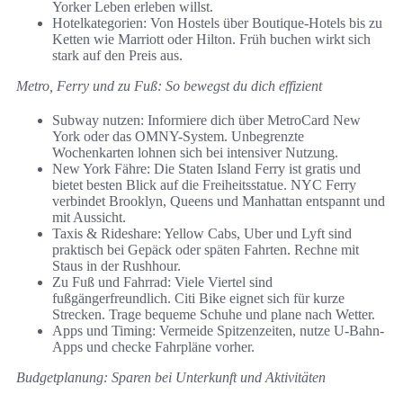
Yorker Leben erleben willst.
Hotelkategorien: Von Hostels über Boutique-Hotels bis zu
Ketten wie Marriott oder Hilton. Früh buchen wirkt sich
stark auf den Preis aus.
Metro, Ferry und zu Fuß: So bewegst du dich effizient
Subway nutzen: Informiere dich über MetroCard New
York oder das OMNY-System. Unbegrenzte
Wochenkarten lohnen sich bei intensiver Nutzung.
New York Fähre: Die Staten Island Ferry ist gratis und
bietet besten Blick auf die Freiheitsstatue. NYC Ferry
verbindet Brooklyn, Queens und Manhattan entspannt und
mit Aussicht.
Taxis & Rideshare: Yellow Cabs, Uber und Lyft sind
praktisch bei Gepäck oder späten Fahrten. Rechne mit
Staus in der Rushhour.
Zu Fuß und Fahrrad: Viele Viertel sind
fußgängerfreundlich. Citi Bike eignet sich für kurze
Strecken. Trage bequeme Schuhe und plane nach Wetter.
Apps und Timing: Vermeide Spitzenzeiten, nutze U-Bahn-
Apps und checke Fahrpläne vorher.
Budgetplanung: Sparen bei Unterkunft und Aktivitäten