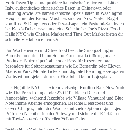
York Essen Tipps und probiere italienische Trattorien in Little
Italy, authentisches chinesisches Essen in Chinatown oder
Flushing sowie lateinamerikanische Spezialitäten in Washington
Heights und der Bronx. Must-trys sind ein New Yorker Bagel
von Russ & Daughters oder Ess-a-Bagel, ein Pastrami-Sandwich
bei Katz’s Delicatessen und eine Scheibe bei Joe’s Pizza. Food
Halls NYC wie Chelsea Market und Time Out Market bieten dir
schnelle Vielfalt an einem Ort.
Für Wochenenden und Streetfood besuche Smorgasburg in
Brooklyn und den Union Square Greenmarket für regionale
Produkte. Nutze OpenTable oder Resy für Reservierungen,
besonders für Spitzenrestaurants wie Le Bernardin oder Eleven
Madison Park. Mobile Tickets und digitale Boardingpässe sparen
Wartezeit und geben dir mehr Flexibilität beim Tagesplan.
Das Nightlife NYC ist extrem vielseitig. Rooftop Bars New York
wie The Press Lounge oder 230 Fifth bieten Blick und
Atmosphäre, während Jazzclubs wie Village Vanguard und Blue
Note intime Abende ermöglichen. Beachte Dresscodes und
Cover-Charges; unter der Woche sind viele Optionen günstiger.
Prüfe den Nachtbetrieb der Subway und sichere dir Rückfahrten
mit Taxi-Apps oder offiziellen Yellow Cabs.
Insider New York bedeutet Zeitfenster nutzen und versteckte