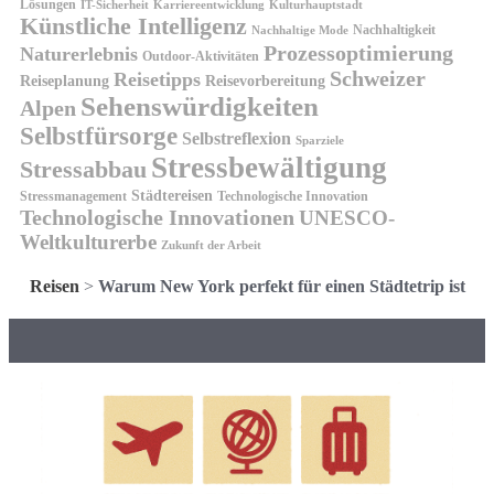
Lösungen
IT-Sicherheit
Karriereentwicklung
Kulturhauptstadt
Künstliche Intelligenz
Nachhaltigkeit
Nachhaltige Mode
Prozessoptimierung
Naturerlebnis
Outdoor-Aktivitäten
Schweizer
Reisetipps
Reiseplanung
Reisevorbereitung
Sehenswürdigkeiten
Alpen
Selbstfürsorge
Selbstreflexion
Sparziele
Stressbewältigung
Stressabbau
Städtereisen
Stressmanagement
Technologische Innovation
Technologische Innovationen
UNESCO-
Weltkulturerbe
Zukunft der Arbeit
Reisen
>
Warum New York perfekt für einen Städtetrip ist