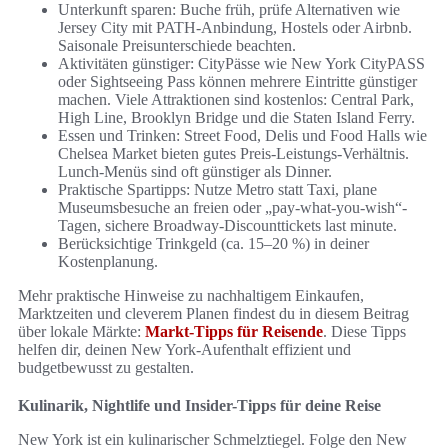
Unterkunft sparen: Buche früh, prüfe Alternativen wie
Jersey City mit PATH-Anbindung, Hostels oder Airbnb.
Saisonale Preisunterschiede beachten.
Aktivitäten günstiger: CityPässe wie New York CityPASS
oder Sightseeing Pass können mehrere Eintritte günstiger
machen. Viele Attraktionen sind kostenlos: Central Park,
High Line, Brooklyn Bridge und die Staten Island Ferry.
Essen und Trinken: Street Food, Delis und Food Halls wie
Chelsea Market bieten gutes Preis-Leistungs-Verhältnis.
Lunch-Menüs sind oft günstiger als Dinner.
Praktische Spartipps: Nutze Metro statt Taxi, plane
Museumsbesuche an freien oder „pay-what-you-wish“-
Tagen, sichere Broadway-Discounttickets last minute.
Berücksichtige Trinkgeld (ca. 15–20 %) in deiner
Kostenplanung.
Mehr praktische Hinweise zu nachhaltigem Einkaufen,
Marktzeiten und cleverem Planen findest du in diesem Beitrag
über lokale Märkte:
Markt-Tipps für Reisende
. Diese Tipps
helfen dir, deinen New York-Aufenthalt effizient und
budgetbewusst zu gestalten.
Kulinarik, Nightlife und Insider-Tipps für deine Reise
New York ist ein kulinarischer Schmelztiegel. Folge den New