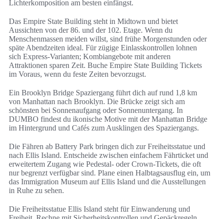
Lichterkomposition am besten einfängst.
Das Empire State Building steht in Midtown und bietet
Aussichten von der 86. und der 102. Etage. Wenn du
Menschenmassen meiden willst, sind frühe Morgenstunden oder
späte Abendzeiten ideal. Für zügige Einlasskontrollen lohnen
sich Express-Varianten; Kombiangebote mit anderen
Attraktionen sparen Zeit. Buche Empire State Building Tickets
im Voraus, wenn du feste Zeiten bevorzugst.
Ein Brooklyn Bridge Spaziergang führt dich auf rund 1,8 km
von Manhattan nach Brooklyn. Die Brücke zeigt sich am
schönsten bei Sonnenaufgang oder Sonnenuntergang. In
DUMBO findest du ikonische Motive mit der Manhattan Bridge
im Hintergrund und Cafés zum Ausklingen des Spaziergangs.
Die Fähren ab Battery Park bringen dich zur Freiheitsstatue und
nach Ellis Island. Entscheide zwischen einfachem Fährticket und
erweitertem Zugang wie Pedestal- oder Crown-Tickets, die oft
nur begrenzt verfügbar sind. Plane einen Halbtagsausflug ein, um
das Immigration Museum auf Ellis Island und die Ausstellungen
in Ruhe zu sehen.
Die Freiheitsstatue Ellis Island steht für Einwanderung und
Freiheit. Rechne mit Sicherheitskontrollen und Gepäckregeln