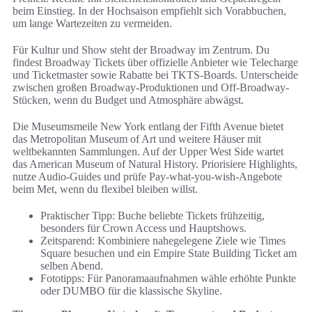
beim Einstieg. In der Hochsaison empfiehlt sich Vorabbuchen,
um lange Wartezeiten zu vermeiden.
Für Kultur und Show steht der Broadway im Zentrum. Du
findest Broadway Tickets über offizielle Anbieter wie Telecharge
und Ticketmaster sowie Rabatte bei TKTS-Boards. Unterscheide
zwischen großen Broadway-Produktionen und Off-Broadway-
Stücken, wenn du Budget und Atmosphäre abwägst.
Die Museumsmeile New York entlang der Fifth Avenue bietet
das Metropolitan Museum of Art und weitere Häuser mit
weltbekannten Sammlungen. Auf der Upper West Side wartet
das American Museum of Natural History. Priorisiere Highlights,
nutze Audio-Guides und prüfe Pay-what-you-wish-Angebote
beim Met, wenn du flexibel bleiben willst.
Praktischer Tipp: Buche beliebte Tickets frühzeitig,
besonders für Crown Access und Hauptshows.
Zeitsparend: Kombiniere nahegelegene Ziele wie Times
Square besuchen und ein Empire State Building Ticket am
selben Abend.
Fototipps: Für Panoramaaufnahmen wähle erhöhte Punkte
oder DUMBO für die klassische Skyline.