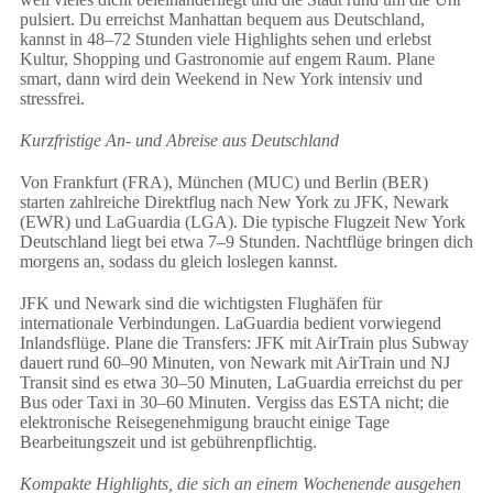
pulsiert. Du erreichst Manhattan bequem aus Deutschland,
kannst in 48–72 Stunden viele Highlights sehen und erlebst
Kultur, Shopping und Gastronomie auf engem Raum. Plane
smart, dann wird dein Weekend in New York intensiv und
stressfrei.
Kurzfristige An- und Abreise aus Deutschland
Von Frankfurt (FRA), München (MUC) und Berlin (BER)
starten zahlreiche Direktflug nach New York zu JFK, Newark
(EWR) und LaGuardia (LGA). Die typische Flugzeit New York
Deutschland liegt bei etwa 7–9 Stunden. Nachtflüge bringen dich
morgens an, sodass du gleich loslegen kannst.
JFK und Newark sind die wichtigsten Flughäfen für
internationale Verbindungen. LaGuardia bedient vorwiegend
Inlandsflüge. Plane die Transfers: JFK mit AirTrain plus Subway
dauert rund 60–90 Minuten, von Newark mit AirTrain und NJ
Transit sind es etwa 30–50 Minuten, LaGuardia erreichst du per
Bus oder Taxi in 30–60 Minuten. Vergiss das ESTA nicht; die
elektronische Reisegenehmigung braucht einige Tage
Bearbeitungszeit und ist gebührenpflichtig.
Kompakte Highlights, die sich an einem Wochenende ausgehen