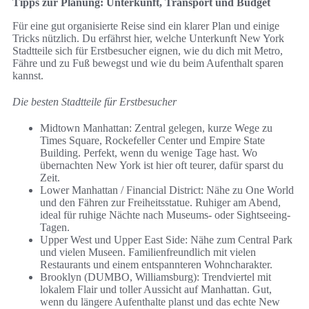
Tipps zur Planung: Unterkunft, Transport und Budget
Für eine gut organisierte Reise sind ein klarer Plan und einige
Tricks nützlich. Du erfährst hier, welche Unterkunft New York
Stadtteile sich für Erstbesucher eignen, wie du dich mit Metro,
Fähre und zu Fuß bewegst und wie du beim Aufenthalt sparen
kannst.
Die besten Stadtteile für Erstbesucher
Midtown Manhattan: Zentral gelegen, kurze Wege zu
Times Square, Rockefeller Center und Empire State
Building. Perfekt, wenn du wenige Tage hast. Wo
übernachten New York ist hier oft teurer, dafür sparst du
Zeit.
Lower Manhattan / Financial District: Nähe zu One World
und den Fähren zur Freiheitsstatue. Ruhiger am Abend,
ideal für ruhige Nächte nach Museums- oder Sightseeing-
Tagen.
Upper West und Upper East Side: Nähe zum Central Park
und vielen Museen. Familienfreundlich mit vielen
Restaurants und einem entspannteren Wohncharakter.
Brooklyn (DUMBO, Williamsburg): Trendviertel mit
lokalem Flair und toller Aussicht auf Manhattan. Gut,
wenn du längere Aufenthalte planst und das echte New