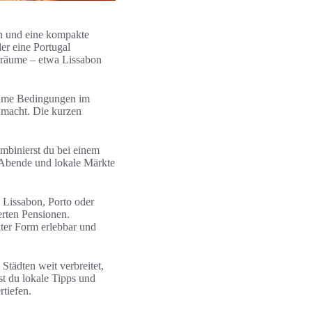
ren und eine kompakte
er eine Portugal
rräume – etwa Lissabon
nehme Bedingungen im
l macht. Die kurzen
mbinierst du bei einem
-Abende und lokale Märkte
h Lissabon, Porto oder
rten Pensionen.
kter Form erlebbar und
 Städten weit verbreitet,
t du lokale Tipps und
rtiefen.