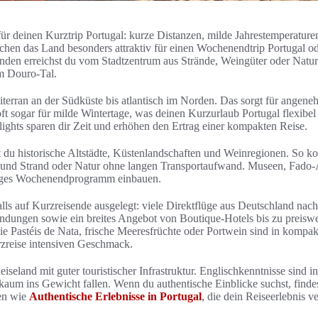
l für deinen Kurztrip Portugal: kurze Distanzen, milde Jahrestemperatu
achen das Land besonders attraktiv für einen Wochenendtrip Portugal od
unden erreichst du vom Stadtzentrum aus Strände, Weingüter oder Natu
um Douro-Tal.
terran an der Südküste bis atlantisch im Norden. Das sorgt für ange
ft sogar für milde Wintertage, was deinen Kurzurlaub Portugal flexibe
ights sparen dir Zeit und erhöhen den Ertrag einer kompakten Reise.
du historische Altstädte, Küstenlandschaften und Weinregionen. So ko
ur und Strand oder Natur ohne langen Transportaufwand. Museen, Fado
n enges Wochenendprogramm einbauen.
falls auf Kurzreisende ausgelegt: viele Direktflüge aus Deutschland nac
ndungen sowie ein breites Angebot von Boutique-Hotels bis zu preiswe
ie Pastéis de Nata, frische Meeresfrüchte oder Portwein sind in kompa
rzreise intensiven Geschmack.
Reiseland mit guter touristischer Infrastruktur. Englischkenntnisse sind in
aum ins Gewicht fallen. Wenn du authentische Einblicke suchst, findes
en wie
Authentische Erlebnisse in Portugal
, die dein Reiseerlebnis ve