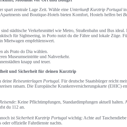
er spart zentrale Lage Zeit. Wähle eine
Unterkunft Kurztrip Portugal
in
t. Apartments und Boutique-Hotels bieten Komfort, Hostels helfen bei
B
sind städtische Verkehrsmittel wie Metro, Straßenbahn und Bus ideal. 
aktisch für Sightseeing, in Porto nutzt du die Fähre und lokale Züge. F
 ein Mietwagen empfehlenswert.
en als Prato do Dia wählen.
eren Museumseintritte und Nahverkehr.
Innenstädten knapp und teuer.
heit und Sicherheit für deinen Kurztrip
u deine
Reiseunterlagen Portugal
. Für deutsche Staatsbürger reicht mei
ssreisen ratsam. Die Europäische Krankenversicherungskarte (EHIC) emp
Reisende
: Keine Pflichtimpfungen, Standardimpfungen aktuell halten. 
ufst du 112 an.
ennoch ist
Sicherheit Kurztrip Portugal
wichtig: Achte auf Taschendiebe i
s oder offizielle Fahrdienste nachts.