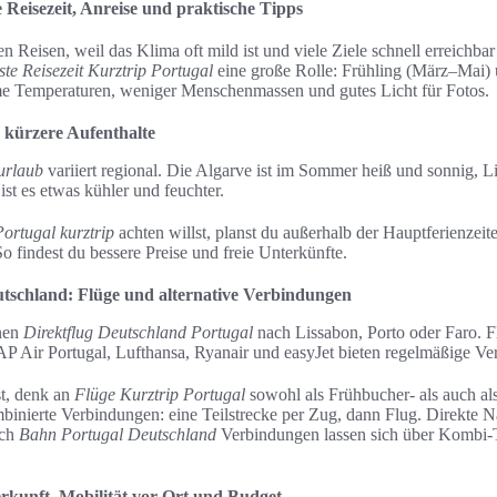
 Reisezeit, Anreise und praktische Tipps
en Reisen, weil das Klima oft mild ist und viele Ziele schnell erreichbar
ste Reisezeit Kurztrip Portugal
eine große Rolle: Frühling (März–Mai)
e Temperaturen, weniger Menschenmassen und gutes Licht für Fotos.
r kürzere Aufenthalte
urlaub
variiert regional. Die Algarve ist im Sommer heiß und sonnig, L
st es etwas kühler und feuchter.
Portugal kurztrip
achten willst, planst du außerhalb der Hauptferienzeit
So findest du bessere Preise und freie Unterkünfte.
utschland: Flüge und alternative Verbindungen
inen
Direktflug Deutschland Portugal
nach Lissabon, Porto oder Faro. Fl
AP Air Portugal, Lufthansa, Ryanair und easyJet bieten regelmäßige V
st, denk an
Flüge Kurztrip Portugal
sowohl als Frühbucher- als auch al
mbinierte Verbindungen: eine Teilstrecke per Zug, dann Flug. Direkte 
och
Bahn Portugal Deutschland
Verbindungen lassen sich über Kombi-T
rkunft, Mobilität vor Ort und Budget