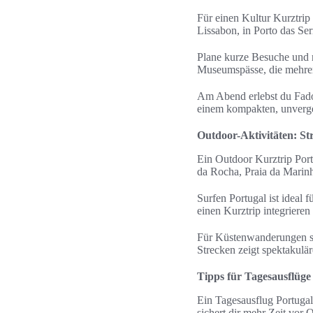
Für einen Kultur Kurztri
Lissabon, in Porto das S
Plane kurze Besuche und 
Museumspässe, die mehrer
Am Abend erlebst du Fado
einem kompakten, unverg
Outdoor-Aktivitäten: S
Ein Outdoor Kurztrip Por
da Rocha, Praia da Marin
Surfen Portugal ist ideal f
einen Kurztrip integrieren 
Für Küstenwanderungen si
Strecken zeigt spektakulä
Tipps für Tagesausflüge
Ein Tagesausflug Portuga
sichert dir mehr Zeit vor O