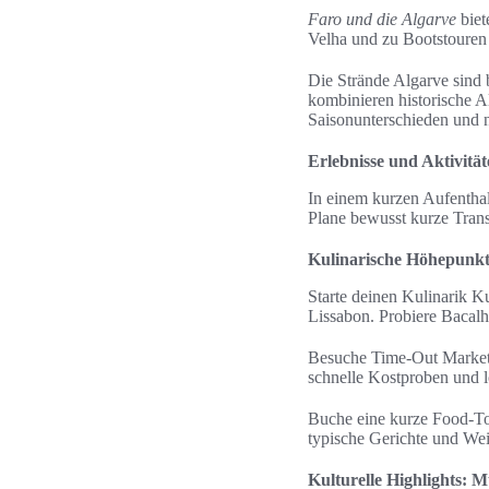
Faro und die Algarve
biet
Velha und zu Bootstouren
Die Strände Algarve sind 
kombinieren historische A
Saisonunterschieden und 
Erlebnisse und Aktivitä
In einem kurzen Aufenthalt
Plane bewusst kurze Trans
Kulinarische Höhepunkte
Starte deinen Kulinarik Ku
Lissabon. Probiere Bacalh
Besuche Time-Out Market o
schnelle Kostproben und lo
Buche eine kurze Food-To
typische Gerichte und We
Kulturelle Highlights: 