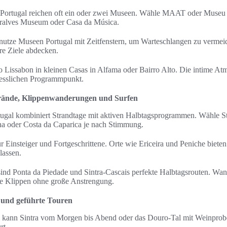
p Portugal reichen oft ein oder zwei Museen. Wähle MAAT oder Museu
erralves Museum oder Casa da Música.
nutze Museen Portugal mit Zeitfenstern, um Warteschlangen zu vermei
e Ziele abdecken.
 Lissabon in kleinen Casas in Alfama oder Bairro Alto. Die intime A
esslichen Programmpunkt.
trände, Klippenwanderungen und Surfen
tugal kombiniert Strandtage mit aktiven Halbtagsprogrammen. Wähle St
ha oder Costa da Caparica je nach Stimmung.
ür Einsteiger und Fortgeschrittene. Orte wie Ericeira und Peniche bieten
lassen.
nd Ponta da Piedade und Sintra-Cascais perfekte Halbtagsrouten. Wan
re Klippen ohne große Anstrengung.
 und geführte Touren
l kann Sintra vom Morgen bis Abend oder das Douro-Tal mit Weinprobe
rt.