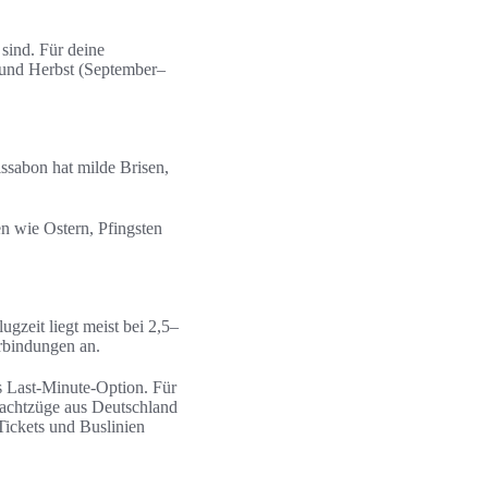
 sind. Für deine
 und Herbst (September–
issabon hat milde Brisen,
en wie Ostern, Pfingsten
ugzeit liegt meist bei 2,5–
erbindungen an.
s Last-Minute-Option. Für
Nachtzüge aus Deutschland
ickets und Buslinien