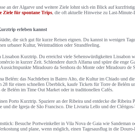
se an der Algarve und weitere Ziele lohnt sich ein Blick auf kurzfrist
e Ziele für spontane Trips
, die oft aktuelle Hinweise zu Last-Minute
Kurztrip erleben kannst
Städte, die sich gut für kurze Reisen eignen. Du kannst in wenigen Tag
en urbaner Kultur, Weintradition oder Strandfeeling.
en Lissabon Kurztrip. Du erreichst viele Sehenswürdigkeiten Lissabon 
omércio in kurzer Zeit. Schlendere durch Alfama und spüre die enge G
e Aussichtspunkte Miradouro da Senhora do Monte oder Miradouro de S
ma Belém: das Nachtleben in Bairro Alto, die Kultur im Chiado und d
 28 für einen schnellen Überblick, kaufe Tickets für Torre de Belém 
s de Belém im Time Out Market oder in traditionellen Cafés.
einen Porto Kurztrip. Spaziere an der Ribeira und entdecke die Ribeira
 und die Igreja de São Francisco. Die Livraria Lello und der Clérigos
rnstück: Besuche Portweinkeller in Vila Nova de Gaia wie Sandeman od
Verkostung und plane, wenn möglich, einen Tagesausflug in die Douro