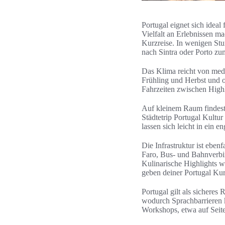
Portugal eignet sich idea
Vielfalt an Erlebnissen m
Kurzreise. In wenigen St
nach Sintra oder Porto z
Das Klima reicht von medi
Frühling und Herbst und o
Fahrzeiten zwischen Highl
Auf kleinem Raum findest 
Städtetrip Portugal Kult
lassen sich leicht in ei
Die Infrastruktur ist eben
Faro, Bus- und Bahnverbi
Kulinarische Highlights w
geben deiner Portugal Ku
Portugal gilt als sicheres 
wodurch Sprachbarrieren k
Workshops, etwa auf Seit