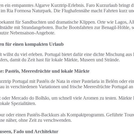
en ein entspanntes Algarve Kurztrip-Erlebnis. Faro Kurzurlaub bringt d
 im Ria Formosa Naturpark. Die Flughafennähe macht Fahrten kurz und
bekannt für Sandbuchten und dramatische Klippen. Orte wie Lagos, Al
ltstädte mit Strandangeboten. Buche Bootsfahrten zur Benagil-Höhle, 
nutze Nebensaison-Angebote.
ten für einen kompakten Urlaub
 willst du viel erleben. Portugal bietet dafür eine dichte Mischung aus
fers, damit du Zeit hast für lokale Märkte, Museen und Strände.
: Pastéis, Meeresfrüchte und lokale Märkte
rztrip Portugal mit Pastéis de Nata in einer Pastelaria in Belém oder ei
au in verschiedenen Variationen und frische Meeresfrüchte Portugal an
der Mercado do Bolhão, um schnell viele Aromen zu testen. Märkte Po
kale Spezialitäten.
ur oder einen Pastéis-Backkurs als Kompaktprogramm. Geführte Toure
ine näher, ohne Zeit zu verschwenden.
Museen, Fado und Architektur