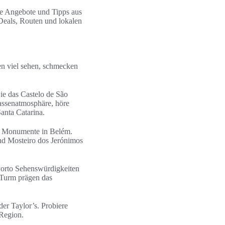
ige Angebote und Tipps aus
-Deals, Routen und lokalen
en viel sehen, schmecken
wie das Castelo de São
assenatmosphäre, höre
anta Catarina.
ie Monumente in Belém.
und Mosteiro dos Jerónimos
 Porto Sehenswürdigkeiten
-Turm prägen das
er Taylor’s. Probiere
-Region.