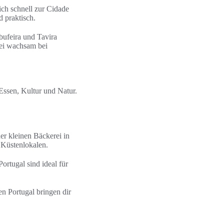
ich schnell zur Cidade
 praktisch.
bufeira und Tavira
sei wachsam bei
 Essen, Kultur und Natur.
ner kleinen Bäckerei in
 Küstenlokalen.
rtugal sind ideal für
n Portugal bringen dir