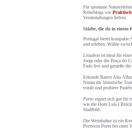
Für spontane Naturerlebnis
Reiseblogs wie
Praktisch
Veranstaltungen liefern.
Städte, die du in einem 
Portugal bietet kompakte 
und erleben. Wähle zwisch
Lissabon
ist ideal für ein
Jorge oder die Praça do C
Fado live und genieße di
Erkunde Bairro Alto Alfa
Nimm die historische Tram
vorab und probiere Pastéi
Porto
eignet sich gut für 
wie die Dom Luís I Brücke
Stadtbild.
Die Weinkultur ist ein Ke
Portwein Porto bei einer 