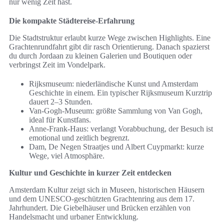
nur wenig Zeit hast.
Die kompakte Städtereise-Erfahrung
Die Stadtstruktur erlaubt kurze Wege zwischen Highlights. Eine
Grachtenrundfahrt gibt dir rasch Orientierung. Danach spazierst
du durch Jordaan zu kleinen Galerien und Boutiquen oder
verbringst Zeit im Vondelpark.
Rijksmuseum: niederländische Kunst und Amsterdam
Geschichte in einem. Ein typischer Rijksmuseum Kurztrip
dauert 2–3 Stunden.
Van-Gogh-Museum: größte Sammlung von Van Gogh,
ideal für Kunstfans.
Anne-Frank-Haus: verlangt Vorabbuchung, der Besuch ist
emotional und zeitlich begrenzt.
Dam, De Negen Straatjes und Albert Cuypmarkt: kurze
Wege, viel Atmosphäre.
Kultur und Geschichte in kurzer Zeit entdecken
Amsterdam Kultur zeigt sich in Museen, historischen Häusern
und dem UNESCO-geschützten Grachtenring aus dem 17.
Jahrhundert. Die Giebelhäuser und Brücken erzählen von
Handelsmacht und urbaner Entwicklung.