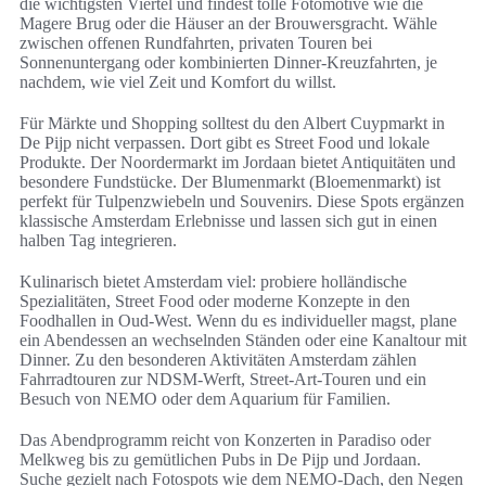
die wichtigsten Viertel und findest tolle Fotomotive wie die
Magere Brug oder die Häuser an der Brouwersgracht. Wähle
zwischen offenen Rundfahrten, privaten Touren bei
Sonnenuntergang oder kombinierten Dinner-Kreuzfahrten, je
nachdem, wie viel Zeit und Komfort du willst.
Für Märkte und Shopping solltest du den Albert Cuypmarkt in
De Pijp nicht verpassen. Dort gibt es Street Food und lokale
Produkte. Der Noordermarkt im Jordaan bietet Antiquitäten und
besondere Fundstücke. Der Blumenmarkt (Bloemenmarkt) ist
perfekt für Tulpenzwiebeln und Souvenirs. Diese Spots ergänzen
klassische Amsterdam Erlebnisse und lassen sich gut in einen
halben Tag integrieren.
Kulinarisch bietet Amsterdam viel: probiere holländische
Spezialitäten, Street Food oder moderne Konzepte in den
Foodhallen in Oud-West. Wenn du es individueller magst, plane
ein Abendessen an wechselnden Ständen oder eine Kanaltour mit
Dinner. Zu den besonderen Aktivitäten Amsterdam zählen
Fahrradtouren zur NDSM-Werft, Street-Art-Touren und ein
Besuch von NEMO oder dem Aquarium für Familien.
Das Abendprogramm reicht von Konzerten in Paradiso oder
Melkweg bis zu gemütlichen Pubs in De Pijp und Jordaan.
Suche gezielt nach Fotospots wie dem NEMO-Dach, den Negen