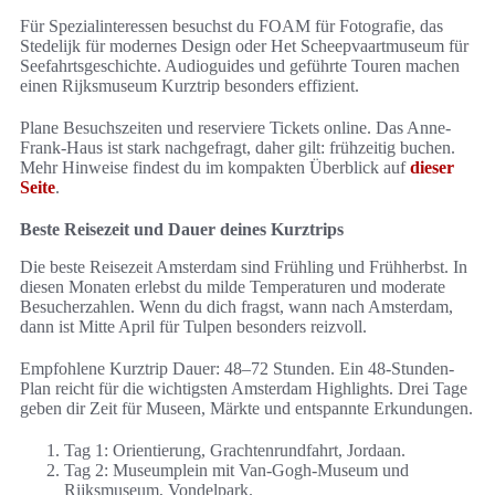
Für Spezialinteressen besuchst du FOAM für Fotografie, das
Stedelijk für modernes Design oder Het Scheepvaartmuseum für
Seefahrtsgeschichte. Audioguides und geführte Touren machen
einen Rijksmuseum Kurztrip besonders effizient.
Plane Besuchszeiten und reserviere Tickets online. Das Anne-
Frank-Haus ist stark nachgefragt, daher gilt: frühzeitig buchen.
Mehr Hinweise findest du im kompakten Überblick auf
dieser
Seite
.
Beste Reisezeit und Dauer deines Kurztrips
Die beste Reisezeit Amsterdam sind Frühling und Frühherbst. In
diesen Monaten erlebst du milde Temperaturen und moderate
Besucherzahlen. Wenn du dich fragst, wann nach Amsterdam,
dann ist Mitte April für Tulpen besonders reizvoll.
Empfohlene Kurztrip Dauer: 48–72 Stunden. Ein 48-Stunden-
Plan reicht für die wichtigsten Amsterdam Highlights. Drei Tage
geben dir Zeit für Museen, Märkte und entspannte Erkundungen.
Tag 1: Orientierung, Grachtenrundfahrt, Jordaan.
Tag 2: Museumplein mit Van-Gogh-Museum und
Rijksmuseum, Vondelpark.