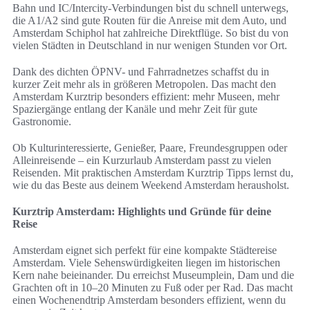
Bahn und IC/Intercity-Verbindungen bist du schnell unterwegs,
die A1/A2 sind gute Routen für die Anreise mit dem Auto, und
Amsterdam Schiphol hat zahlreiche Direktflüge. So bist du von
vielen Städten in Deutschland in nur wenigen Stunden vor Ort.
Dank des dichten ÖPNV- und Fahrradnetzes schaffst du in
kurzer Zeit mehr als in größeren Metropolen. Das macht den
Amsterdam Kurztrip besonders effizient: mehr Museen, mehr
Spaziergänge entlang der Kanäle und mehr Zeit für gute
Gastronomie.
Ob Kulturinteressierte, Genießer, Paare, Freundesgruppen oder
Alleinreisende – ein Kurzurlaub Amsterdam passt zu vielen
Reisenden. Mit praktischen Amsterdam Kurztrip Tipps lernst du,
wie du das Beste aus deinem Weekend Amsterdam herausholst.
Kurztrip Amsterdam: Highlights und Gründe für deine
Reise
Amsterdam eignet sich perfekt für eine kompakte Städtereise
Amsterdam. Viele Sehenswürdigkeiten liegen im historischen
Kern nahe beieinander. Du erreichst Museumplein, Dam und die
Grachten oft in 10–20 Minuten zu Fuß oder per Rad. Das macht
einen Wochenendtrip Amsterdam besonders effizient, wenn du