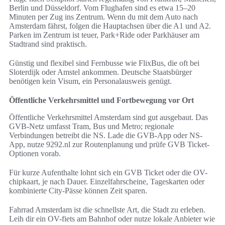
Berlin und Düsseldorf. Vom Flughafen sind es etwa 15–20
Minuten per Zug ins Zentrum. Wenn du mit dem Auto nach
Amsterdam fährst, folgen die Hauptachsen über die A1 und A2.
Parken im Zentrum ist teuer, Park+Ride oder Parkhäuser am
Stadtrand sind praktisch.
Günstig und flexibel sind Fernbusse wie FlixBus, die oft bei
Sloterdijk oder Amstel ankommen. Deutsche Staatsbürger
benötigen kein Visum, ein Personalausweis genügt.
Öffentliche Verkehrsmittel und Fortbewegung vor Ort
Öffentliche Verkehrsmittel Amsterdam sind gut ausgebaut. Das
GVB-Netz umfasst Tram, Bus und Metro; regionale
Verbindungen betreibt die NS. Lade die GVB-App oder NS-
App, nutze 9292.nl zur Routenplanung und prüfe GVB Ticket-
Optionen vorab.
Für kurze Aufenthalte lohnt sich ein GVB Ticket oder die OV-
chipkaart, je nach Dauer. Einzelfahrscheine, Tageskarten oder
kombinierte City-Pässe können Zeit sparen.
Fahrrad Amsterdam ist die schnellste Art, die Stadt zu erleben.
Leih dir ein OV-fiets am Bahnhof oder nutze lokale Anbieter wie