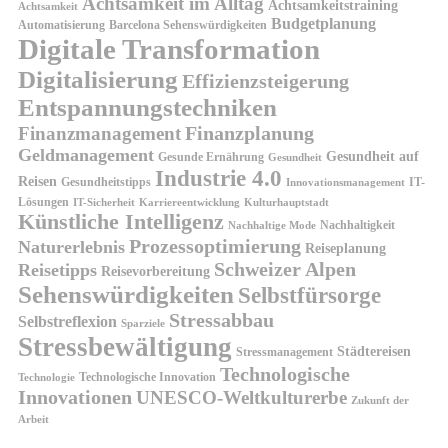
Achtsamkeit im Alltag
Achtsamkeitstraining
Achtsamkeit
Budgetplanung
Automatisierung
Barcelona Sehenswürdigkeiten
Digitale Transformation
Digitalisierung
Effizienzsteigerung
Entspannungstechniken
Finanzplanung
Finanzmanagement
Geldmanagement
Gesundheit auf
Gesunde Ernährung
Gesundheit
Industrie 4.0
Reisen
Gesundheitstipps
IT-
Innovationsmanagement
Lösungen
IT-Sicherheit
Karriereentwicklung
Kulturhauptstadt
Künstliche Intelligenz
Nachhaltigkeit
Nachhaltige Mode
Prozessoptimierung
Naturerlebnis
Reiseplanung
Schweizer Alpen
Reisetipps
Reisevorbereitung
Sehenswürdigkeiten
Selbstfürsorge
Stressabbau
Selbstreflexion
Sparziele
Stressbewältigung
Städtereisen
Stressmanagement
Technologische
Technologische Innovation
Technologie
Innovationen
UNESCO-Weltkulturerbe
Zukunft der
Arbeit