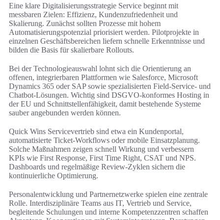
Eine klare Digitalisierungsstrategie Service beginnt mit
messbaren Zielen: Effizienz, Kundenzufriedenheit und
Skalierung. Zunächst sollten Prozesse mit hohem
Automatisierungspotenzial priorisiert werden. Pilotprojekte in
einzelnen Geschäftsbereichen liefern schnelle Erkenntnisse und
bilden die Basis für skalierbare Rollouts.
Bei der Technologieauswahl lohnt sich die Orientierung an
offenen, integrierbaren Plattformen wie Salesforce, Microsoft
Dynamics 365 oder SAP sowie spezialisierten Field-Service- und
Chatbot-Lösungen. Wichtig sind DSGVO-konformes Hosting in
der EU und Schnittstellenfähigkeit, damit bestehende Systeme
sauber angebunden werden können.
Quick Wins Servicevertrieb sind etwa ein Kundenportal,
automatisierte Ticket-Workflows oder mobile Einsatzplanung.
Solche Maßnahmen zeigen schnell Wirkung und verbessern
KPIs wie First Response, First Time Right, CSAT und NPS.
Dashboards und regelmäßige Review-Zyklen sichern die
kontinuierliche Optimierung.
Personalentwicklung und Partnernetzwerke spielen eine zentrale
Rolle. Interdisziplinäre Teams aus IT, Vertrieb und Service,
begleitende Schulungen und interne Kompetenzzentren schaffen