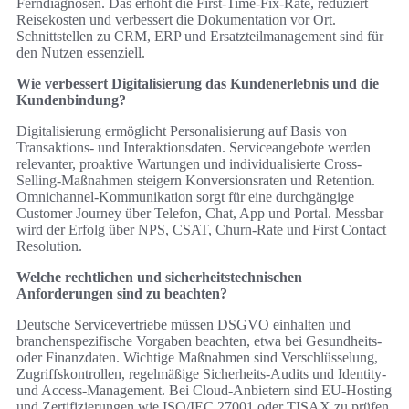
Ferndiagnosen. Das erhöht die First-Time-Fix-Rate, reduziert
Reisekosten und verbessert die Dokumentation vor Ort.
Schnittstellen zu CRM, ERP und Ersatzteilmanagement sind für
den Nutzen essenziell.
Wie verbessert Digitalisierung das Kundenerlebnis und die
Kundenbindung?
Digitalisierung ermöglicht Personalisierung auf Basis von
Transaktions- und Interaktionsdaten. Serviceangebote werden
relevanter, proaktive Wartungen und individualisierte Cross-
Selling-Maßnahmen steigern Konversionsraten und Retention.
Omnichannel-Kommunikation sorgt für eine durchgängige
Customer Journey über Telefon, Chat, App und Portal. Messbar
wird der Erfolg über NPS, CSAT, Churn-Rate und First Contact
Resolution.
Welche rechtlichen und sicherheitstechnischen
Anforderungen sind zu beachten?
Deutsche Servicevertriebe müssen DSGVO einhalten und
branchenspezifische Vorgaben beachten, etwa bei Gesundheits-
oder Finanzdaten. Wichtige Maßnahmen sind Verschlüsselung,
Zugriffskontrollen, regelmäßige Sicherheits-Audits und Identity-
und Access-Management. Bei Cloud-Anbietern sind EU-Hosting
und Zertifizierungen wie ISO/IEC 27001 oder TISAX zu prüfen.