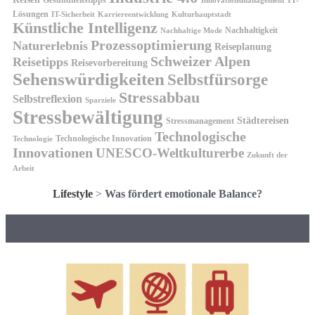
Innovationsmanagement
Lösungen
IT-Sicherheit
Karriereentwicklung
Kulturhauptstadt
Künstliche Intelligenz
Nachhaltigkeit
Nachhaltige Mode
Prozessoptimierung
Naturerlebnis
Reiseplanung
Schweizer Alpen
Reisetipps
Reisevorbereitung
Sehenswürdigkeiten
Selbstfürsorge
Stressabbau
Selbstreflexion
Sparziele
Stressbewältigung
Städtereisen
Stressmanagement
Technologische
Technologische Innovation
Technologie
Innovationen
UNESCO-Weltkulturerbe
Zukunft der
Arbeit
Lifestyle
>
Was fördert emotionale Balance?