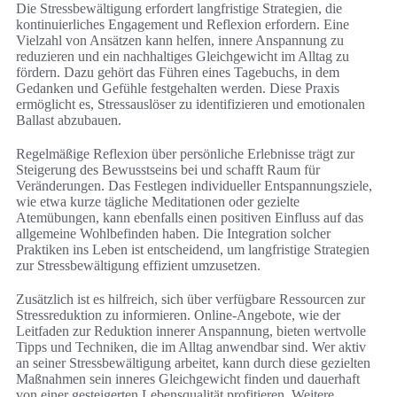
Die Stressbewältigung erfordert langfristige Strategien, die
kontinuierliches Engagement und Reflexion erfordern. Eine
Vielzahl von Ansätzen kann helfen, innere Anspannung zu
reduzieren und ein nachhaltiges Gleichgewicht im Alltag zu
fördern. Dazu gehört das Führen eines Tagebuchs, in dem
Gedanken und Gefühle festgehalten werden. Diese Praxis
ermöglicht es, Stressauslöser zu identifizieren und emotionalen
Ballast abzubauen.
Regelmäßige Reflexion über persönliche Erlebnisse trägt zur
Steigerung des Bewusstseins bei und schafft Raum für
Veränderungen. Das Festlegen individueller Entspannungsziele,
wie etwa kurze tägliche Meditationen oder gezielte
Atemübungen, kann ebenfalls einen positiven Einfluss auf das
allgemeine Wohlbefinden haben. Die Integration solcher
Praktiken ins Leben ist entscheidend, um langfristige Strategien
zur Stressbewältigung effizient umzusetzen.
Zusätzlich ist es hilfreich, sich über verfügbare Ressourcen zur
Stressreduktion zu informieren. Online-Angebote, wie der
Leitfaden zur Reduktion innerer Anspannung, bieten wertvolle
Tipps und Techniken, die im Alltag anwendbar sind. Wer aktiv
an seiner Stressbewältigung arbeitet, kann durch diese gezielten
Maßnahmen sein inneres Gleichgewicht finden und dauerhaft
von einer gesteigerten Lebensqualität profitieren. Weitere