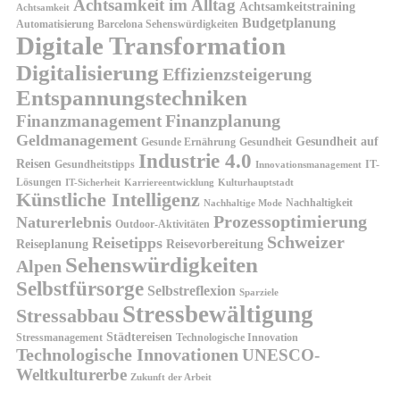
Achtsamkeit im Alltag
Achtsamkeitstraining
Achtsamkeit
Budgetplanung
Automatisierung
Barcelona Sehenswürdigkeiten
Digitale Transformation
Digitalisierung
Effizienzsteigerung
Entspannungstechniken
Finanzplanung
Finanzmanagement
Geldmanagement
Gesundheit auf
Gesunde Ernährung
Gesundheit
Industrie 4.0
Reisen
Gesundheitstipps
IT-
Innovationsmanagement
Lösungen
IT-Sicherheit
Karriereentwicklung
Kulturhauptstadt
Künstliche Intelligenz
Nachhaltigkeit
Nachhaltige Mode
Prozessoptimierung
Naturerlebnis
Outdoor-Aktivitäten
Schweizer
Reisetipps
Reiseplanung
Reisevorbereitung
Sehenswürdigkeiten
Alpen
Selbstfürsorge
Selbstreflexion
Sparziele
Stressbewältigung
Stressabbau
Städtereisen
Stressmanagement
Technologische Innovation
Technologische Innovationen
UNESCO-
Weltkulturerbe
Zukunft der Arbeit