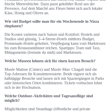
frische Meeresfrüchte. Dazu passt gekühlter Rosé aus der
Provence. Auf dem Marché aux Fleurs bietet sich auch lokaler
Käse, Honig und Oliven an.
Wie viel Budget sollte man für ein Wochenende in Nizza
einplanen?
Die Kosten variieren nach Saison und Komfort: Hostels und
Studios sind günstig, 3–4‑Sterne‑Hotels mittleres Budget,
Promenade‑Hotels gehoben. Verpflegung kann vom Marktessen
bis zum Restaurantdinner reichen. Spartipps: Tram statt Taxi,
Mittagsmenüs (formule du midi) und Marktessen.
Welche Museen lohnen sich für einen kurzen Besuch?
Musée Matisse (Cimiez) und Musée Marc Chagall sind die
Top‑Adressen für Kunstinteressierte. Beide eignen sich als
halbtägige Besuche und lassen sich mit Spaziergängen in Parks
oder historischen Orten kombinieren. Tickets vorbuchen lohnt
sich in der Hochsaison.
Welche Outdoor‑Aktivitäten und Tagesausflüge sind
möglich?
Möglichkeiten sind Strandtage (öffentliche und private