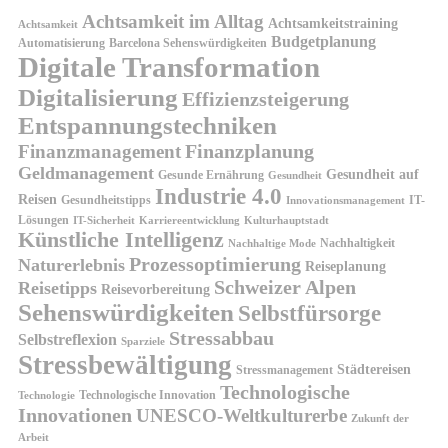
Achtsamkeit im Alltag
Achtsamkeitstraining
Achtsamkeit
Budgetplanung
Automatisierung
Barcelona Sehenswürdigkeiten
Digitale Transformation
Digitalisierung
Effizienzsteigerung
Entspannungstechniken
Finanzplanung
Finanzmanagement
Geldmanagement
Gesundheit auf
Gesunde Ernährung
Gesundheit
Industrie 4.0
Reisen
Gesundheitstipps
IT-
Innovationsmanagement
Lösungen
IT-Sicherheit
Karriereentwicklung
Kulturhauptstadt
Künstliche Intelligenz
Nachhaltigkeit
Nachhaltige Mode
Prozessoptimierung
Naturerlebnis
Reiseplanung
Schweizer Alpen
Reisetipps
Reisevorbereitung
Sehenswürdigkeiten
Selbstfürsorge
Stressabbau
Selbstreflexion
Sparziele
Stressbewältigung
Städtereisen
Stressmanagement
Technologische
Technologische Innovation
Technologie
Innovationen
UNESCO-Weltkulturerbe
Zukunft der
Arbeit