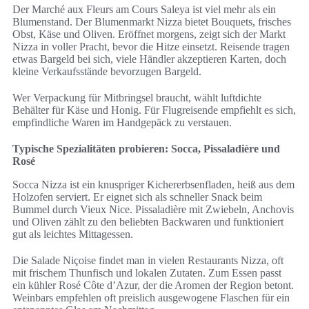
Der Marché aux Fleurs am Cours Saleya ist viel mehr als ein
Blumenstand. Der Blumenmarkt Nizza bietet Bouquets, frisches
Obst, Käse und Oliven. Eröffnet morgens, zeigt sich der Markt
Nizza in voller Pracht, bevor die Hitze einsetzt. Reisende tragen
etwas Bargeld bei sich, viele Händler akzeptieren Karten, doch
kleine Verkaufsstände bevorzugen Bargeld.
Wer Verpackung für Mitbringsel braucht, wählt luftdichte
Behälter für Käse und Honig. Für Flugreisende empfiehlt es sich,
empfindliche Waren im Handgepäck zu verstauen.
Typische Spezialitäten probieren: Socca, Pissaladière und
Rosé
Socca Nizza ist ein knuspriger Kichererbsenfladen, heiß aus dem
Holzofen serviert. Er eignet sich als schneller Snack beim
Bummel durch Vieux Nice. Pissaladière mit Zwiebeln, Anchovis
und Oliven zählt zu den beliebten Backwaren und funktioniert
gut als leichtes Mittagessen.
Die Salade Niçoise findet man in vielen Restaurants Nizza, oft
mit frischem Thunfisch und lokalen Zutaten. Zum Essen passt
ein kühler Rosé Côte d’Azur, der die Aromen der Region betont.
Weinbars empfehlen oft preislich ausgewogene Flaschen für ein