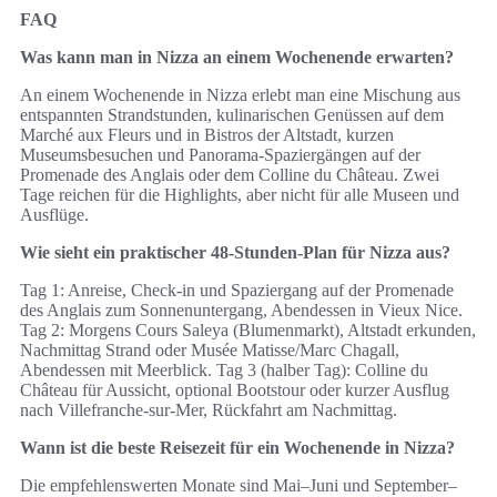
FAQ
Was kann man in Nizza an einem Wochenende erwarten?
An einem Wochenende in Nizza erlebt man eine Mischung aus
entspannten Strandstunden, kulinarischen Genüssen auf dem
Marché aux Fleurs und in Bistros der Altstadt, kurzen
Museumsbesuchen und Panorama-Spaziergängen auf der
Promenade des Anglais oder dem Colline du Château. Zwei
Tage reichen für die Highlights, aber nicht für alle Museen und
Ausflüge.
Wie sieht ein praktischer 48‑Stunden‑Plan für Nizza aus?
Tag 1: Anreise, Check‑in und Spaziergang auf der Promenade
des Anglais zum Sonnenuntergang, Abendessen in Vieux Nice.
Tag 2: Morgens Cours Saleya (Blumenmarkt), Altstadt erkunden,
Nachmittag Strand oder Musée Matisse/Marc Chagall,
Abendessen mit Meerblick. Tag 3 (halber Tag): Colline du
Château für Aussicht, optional Bootstour oder kurzer Ausflug
nach Villefranche‑sur‑Mer, Rückfahrt am Nachmittag.
Wann ist die beste Reisezeit für ein Wochenende in Nizza?
Die empfehlenswerten Monate sind Mai–Juni und September–