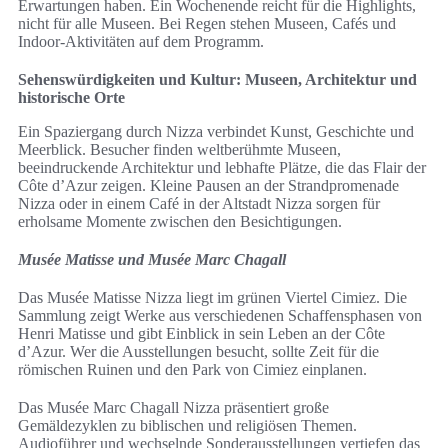
Erwartungen haben. Ein Wochenende reicht für die Highlights,
nicht für alle Museen. Bei Regen stehen Museen, Cafés und
Indoor-Aktivitäten auf dem Programm.
Sehenswürdigkeiten und Kultur: Museen, Architektur und
historische Orte
Ein Spaziergang durch Nizza verbindet Kunst, Geschichte und
Meerblick. Besucher finden weltberühmte Museen,
beeindruckende Architektur und lebhafte Plätze, die das Flair der
Côte d’Azur zeigen. Kleine Pausen an der Strandpromenade
Nizza oder in einem Café in der Altstadt Nizza sorgen für
erholsame Momente zwischen den Besichtigungen.
Musée Matisse und Musée Marc Chagall
Das Musée Matisse Nizza liegt im grünen Viertel Cimiez. Die
Sammlung zeigt Werke aus verschiedenen Schaffensphasen von
Henri Matisse und gibt Einblick in sein Leben an der Côte
d’Azur. Wer die Ausstellungen besucht, sollte Zeit für die
römischen Ruinen und den Park von Cimiez einplanen.
Das Musée Marc Chagall Nizza präsentiert große
Gemäldezyklen zu biblischen und religiösen Themen.
Audioführer und wechselnde Sonderausstellungen vertiefen das