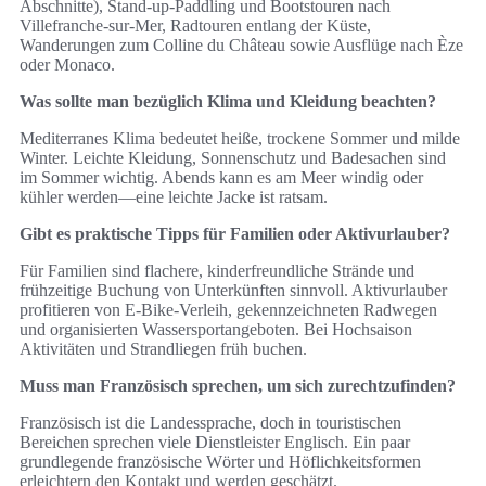
Abschnitte), Stand‑up‑Paddling und Bootstouren nach
Villefranche‑sur‑Mer, Radtouren entlang der Küste,
Wanderungen zum Colline du Château sowie Ausflüge nach Èze
oder Monaco.
Was sollte man bezüglich Klima und Kleidung beachten?
Mediterranes Klima bedeutet heiße, trockene Sommer und milde
Winter. Leichte Kleidung, Sonnenschutz und Badesachen sind
im Sommer wichtig. Abends kann es am Meer windig oder
kühler werden—eine leichte Jacke ist ratsam.
Gibt es praktische Tipps für Familien oder Aktivurlauber?
Für Familien sind flachere, kinderfreundliche Strände und
frühzeitige Buchung von Unterkünften sinnvoll. Aktivurlauber
profitieren von E‑Bike‑Verleih, gekennzeichneten Radwegen
und organisierten Wassersportangeboten. Bei Hochsaison
Aktivitäten und Strandliegen früh buchen.
Muss man Französisch sprechen, um sich zurechtzufinden?
Französisch ist die Landessprache, doch in touristischen
Bereichen sprechen viele Dienstleister Englisch. Ein paar
grundlegende französische Wörter und Höflichkeitsformen
erleichtern den Kontakt und werden geschätzt.