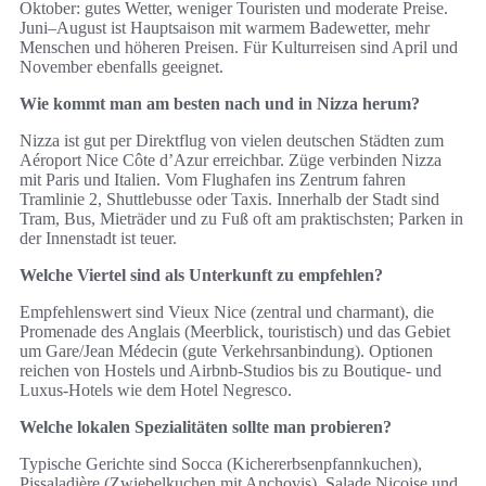
Oktober: gutes Wetter, weniger Touristen und moderate Preise.
Juni–August ist Hauptsaison mit warmem Badewetter, mehr
Menschen und höheren Preisen. Für Kulturreisen sind April und
November ebenfalls geeignet.
Wie kommt man am besten nach und in Nizza herum?
Nizza ist gut per Direktflug von vielen deutschen Städten zum
Aéroport Nice Côte d’Azur erreichbar. Züge verbinden Nizza
mit Paris und Italien. Vom Flughafen ins Zentrum fahren
Tramlinie 2, Shuttlebusse oder Taxis. Innerhalb der Stadt sind
Tram, Bus, Mieträder und zu Fuß oft am praktischsten; Parken in
der Innenstadt ist teuer.
Welche Viertel sind als Unterkunft zu empfehlen?
Empfehlenswert sind Vieux Nice (zentral und charmant), die
Promenade des Anglais (Meerblick, touristisch) und das Gebiet
um Gare/Jean Médecin (gute Verkehrsanbindung). Optionen
reichen von Hostels und Airbnb‑Studios bis zu Boutique‑ und
Luxus‑Hotels wie dem Hotel Negresco.
Welche lokalen Spezialitäten sollte man probieren?
Typische Gerichte sind Socca (Kichererbsenpfannkuchen),
Pissaladière (Zwiebelkuchen mit Anchovis), Salade Niçoise und