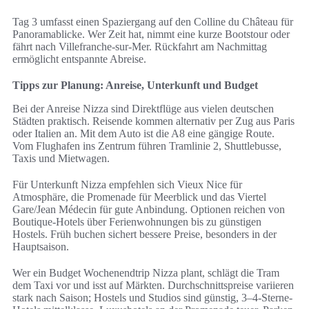
Tag 3 umfasst einen Spaziergang auf den Colline du Château für
Panoramablicke. Wer Zeit hat, nimmt eine kurze Bootstour oder
fährt nach Villefranche-sur-Mer. Rückfahrt am Nachmittag
ermöglicht entspannte Abreise.
Tipps zur Planung: Anreise, Unterkunft und Budget
Bei der Anreise Nizza sind Direktflüge aus vielen deutschen
Städten praktisch. Reisende kommen alternativ per Zug aus Paris
oder Italien an. Mit dem Auto ist die A8 eine gängige Route.
Vom Flughafen ins Zentrum führen Tramlinie 2, Shuttlebusse,
Taxis und Mietwagen.
Für Unterkunft Nizza empfehlen sich Vieux Nice für
Atmosphäre, die Promenade für Meerblick und das Viertel
Gare/Jean Médecin für gute Anbindung. Optionen reichen von
Boutique-Hotels über Ferienwohnungen bis zu günstigen
Hostels. Früh buchen sichert bessere Preise, besonders in der
Hauptsaison.
Wer ein Budget Wochenendtrip Nizza plant, schlägt die Tram
dem Taxi vor und isst auf Märkten. Durchschnittspreise variieren
stark nach Saison; Hostels und Studios sind günstig, 3–4-Sterne-