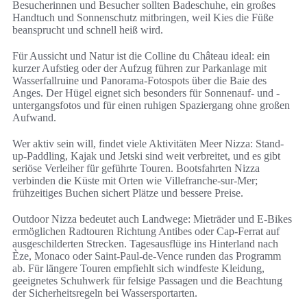
Besucherinnen und Besucher sollten Badeschuhe, ein großes
Handtuch und Sonnenschutz mitbringen, weil Kies die Füße
beansprucht und schnell heiß wird.
Für Aussicht und Natur ist die Colline du Château ideal: ein
kurzer Aufstieg oder der Aufzug führen zur Parkanlage mit
Wasserfallruine und Panorama-Fotospots über die Baie des
Anges. Der Hügel eignet sich besonders für Sonnenauf- und -
untergangsfotos und für einen ruhigen Spaziergang ohne großen
Aufwand.
Wer aktiv sein will, findet viele Aktivitäten Meer Nizza: Stand-
up-Paddling, Kajak und Jetski sind weit verbreitet, und es gibt
seriöse Verleiher für geführte Touren. Bootsfahrten Nizza
verbinden die Küste mit Orten wie Villefranche-sur-Mer;
frühzeitiges Buchen sichert Plätze und bessere Preise.
Outdoor Nizza bedeutet auch Landwege: Mieträder und E-Bikes
ermöglichen Radtouren Richtung Antibes oder Cap-Ferrat auf
ausgeschilderten Strecken. Tagesausflüge ins Hinterland nach
Èze, Monaco oder Saint-Paul-de-Vence runden das Programm
ab. Für längere Touren empfiehlt sich windfeste Kleidung,
geeignetes Schuhwerk für felsige Passagen und die Beachtung
der Sicherheitsregeln bei Wassersportarten.