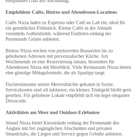
entspanntes Glas am Nachmittag.
Empfohlene Cafés, Bistros und Abendessen-Locations
Cafés Nizza laden zu Espresso oder Café au Lait ein, ideal für
ein gemütliches Frühstück. Kleine Cafés in der Altstadt
vermitteln Authentizität, während Eisdielen entlang der
Promenade Gelato anbieten.
Bistros Nizza reichen von preiswerten Brasserien bis zu
gehobenen Adressen mit provenzalischer Küche. Am
Wochenende ist eine Reservierung ratsam, besonders für
Abendessen Nizza mit Meerblick. Viele Restaurants Nizza bieten
eine günstige Mittagsformule, die als Spartipp taugt.
Fischrestaurants setzen Meeresfrüchte gekonnt in Szene.
Servicekosten sind oft inklusive, ein kleines Trinkgeld bleibt gern
gesehen. Für gehobene Lokale empfiehlt sich ein leger-eleganter
Dresscode.
Aktivitäten am Meer und Outdoor-Erlebnisse
Strand Nizza bietet Kiesstrände entlang der Promenade des
Anglais mit frei zugänglichen Abschnitten und privaten
Strandclubs, die Liegen und Service gegen Gebühr anbieten.