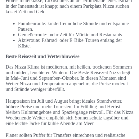
Hotels mittelklasse, Luxushotels an der Promenade teuer. Parken
in der Innenstadt ist knapp; nach einem Parkplatz Nizza suchen
kostet Zeit und Geld.
Familienroute: kinderfreundliche Strände und entspannte
Pausen.
Genießerroute: mehr Zeit für Märkte und Restaurants.
Aktivroute: Fahrrad- oder E-Bike-Touren entlang der
Küste.
Beste Reisezeit und Wetterhinweise
Das Nizza Klima ist mediterran, mit heißen, trockenen Sommern
und milden, feuchteren Wintern. Die Beste Reisezeit Nizza liegt
in Mai–Juni und September–Oktober. In diesen Monaten sind
Wetter Nizza und Temperaturen angenehm, die Preise moderat
und Strände weniger überfüllt.
Hauptsaison im Juli und August bringt ideales Strandwetter,
höhere Preise und mehr Touristen. Im Frühling und Herbst
bleiben Kulturangebote und Spaziergänge reizvoll. Für das Nizza
Wochenende Wetter empfiehlt sich Sonnenschutz tagsüber und
eine leichte Jacke für kühle Abende am Meer.
Planer sollten Puffer für Transfers einrechnen und realistische