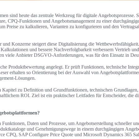
en sind heute das zentrale Werkzeug für digitale Angebotsprozesse. S
ware, CPQ-Funktionen und Angebotsmanagement zu einer durchgängi
 um Preise zu kalkulieren, Varianten zu konfigurieren und den Vertragsa
r und Konzerne steigert diese Digitalisierung die Wettbewerbsfähigkeit
e Kalkulationen und bessere Nachverfolgbarkeit verbessern Vertrieb und
gen viele Anbieter DSGVO-Anforderungen, was für den Einsatz in Deuts
hliche Produktbewertung angelegt. Er prüft Funktionen, technische Integr
Leser erhalten so Orientierung bei der Auswahl von Angebotsplattfor
gement-Lösungen.
n Kapitel zu Definition und Grundfunktionen, technischen Grundlagen, 
aftlichem ROI. Ziel ist ein praktischer Leitfaden für Entscheider, die 
gebotsplattformen?
Funktionen, Daten und Prozesse, um Angebotserstellung schneller und 
Produktkataloge und Genehmigungswege in einem durchgängigen Angeb
ce CPQ, SAP Configure Price Quote und Microsoft Dynamics 365 Sales