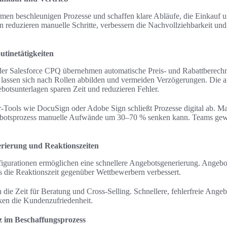
en beschleunigen Prozesse und schaffen klare Abläufe, die Einkauf u
n reduzieren manuelle Schritte, verbessern die Nachvollziehbarkeit und 
tinetätigkeiten
r Salesforce CPQ übernehmen automatische Preis- und Rabattberech
ssen sich nach Rollen abbilden und vermeiden Verzögerungen. Die au
otsunterlagen sparen Zeit und reduzieren Fehler.
r-Tools wie DocuSign oder Adobe Sign schließt Prozesse digital ab. Ma
ebotsprozess manuelle Aufwände um 30–70 % senken kann. Teams gewi
erierung und Reaktionszeiten
gurationen ermöglichen eine schnellere Angebotsgenerierung. Angebot
as die Reaktionszeit gegenüber Wettbewerbern verbessert.
n die Zeit für Beratung und Cross-Selling. Schnellere, fehlerfreie Ange
ken die Kundenzufriedenheit.
z im Beschaffungsprozess