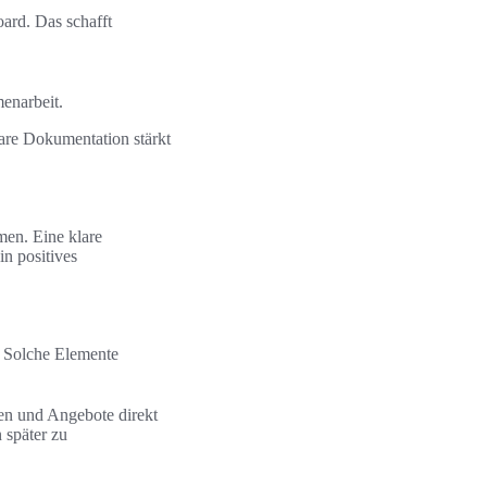
ard. Das schafft
enarbeit.
are Dokumentation stärkt
men. Eine klare
in positives
g. Solche Elemente
en und Angebote direkt
 später zu