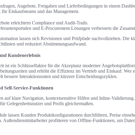
Anfragen, Angebote, Freigaben und Lieferbedingungen in einem Dashbo
z für Einkaufsteams und das Management.
ebote erleichtern Compliance und Audit-Trails.
Lieferantenportalen und E-Procurement-Lösungen verbessern die Zusamm
omation lassen sich Revisionen und Prüfpfade nachvollziehen. Die kl
ichtlinien und reduziert Abstimmungsaufwand.
 und Kundenerlebnis
it ist ein Schlüsselfaktor für die Akzeptanz moderner Angebotsplattfor
beitungszeiten und erhöht die Effizienz im Vertrieb und Einkauf. Wer e
ielt bessere Interaktionsraten und kürzere Entscheidungszyklen.
nd Self-Service-Funktionen
en auf klare Navigation, kontextsensitive Hilfen und Inline-Validierun
 für Gelegenheitsnutzer und Profis gleichermaßen.
ule lassen Kunden Produktkonfigurationen durchführen, Preise einseh
n. Außendienstmitarbeiter profitieren von Offline-Funktionen, um Daten