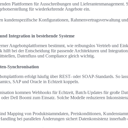
enden Plattformen für Ausschreibungen und Lieferantenmanagement. S
gebotserstellung für wiederkehrende Angebote ein.
en kundenspezifische Konfigurationen, Rahmenvertragsverwaltung und 
und Integration in bestehende Systeme
erner Angebotsplattformen bestimmt, wie reibungslos Vertrieb und Ein
k hilft bei der Entscheidung für passende Architekturen und Integratio
ttstellen, Datenfluss und Compliance gleich wichtig.
en-Synchronisation
tsplattform erfolgt häufig über REST- oder SOAP-Standards. So lass
amics, SAP und Oracle in Echtzeit koppeln.
onisation kommen Webhooks für Echtzeit, Batch-Updates für große D
 oder Dell Boomi zum Einsatz. Solche Modelle reduzieren Inkonsist
 sind Mapping von Produktstammdaten, Preiskonditionen, Kundenstam
Handling bei parallelen Änderungen sichert Datenkonsistenz innerhalb 