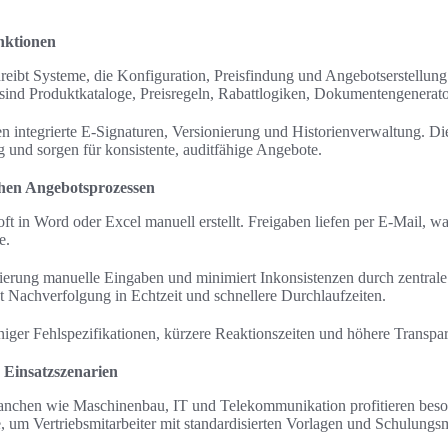
nktionen
reibt Systeme, die Konfiguration, Preisfindung und Angebotserstellu
sind Produktkataloge, Preisregeln, Rabattlogiken, Dokumentengenerat
n integrierte E-Signaturen, Versionierung und Historienverwaltung. Di
g und sorgen für konsistente, auditfähige Angebote.
chen Angebotsprozessen
t in Word oder Excel manuell erstellt. Freigaben liefen per E-Mail, w
e.
ierung manuelle Eingaben und minimiert Inkonsistenzen durch zentrale
 Nachverfolgung in Echtzeit und schnellere Durchlaufzeiten.
iger Fehlspezifikationen, kürzere Reaktionszeiten und höhere Transpa
Einsatzszenarien
anchen wie Maschinenbau, IT und Telekommunikation profitieren beso
 um Vertriebsmitarbeiter mit standardisierten Vorlagen und Schulungsma