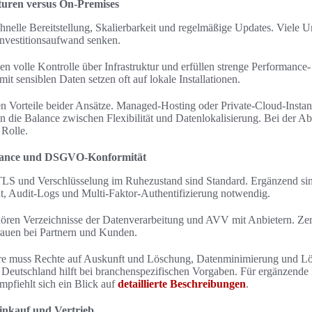
turen versus On-Premises
hnelle Bereitstellung, Skalierbarkeit und regelmäßige Updates. Viele
nvestitionsaufwand senken.
 volle Kontrolle über Infrastruktur und erfüllen strenge Performance
t sensiblen Daten setzen oft auf lokale Installationen.
n Vorteile beider Ansätze. Managed-Hosting oder Private-Cloud-Instan
n die Balance zwischen Flexibilität und Datenlokalisierung. Bei der A
 Rolle.
liance und DSGVO-Konformität
TLS und Verschlüsselung im Ruhezustand sind Standard. Ergänzend si
 Audit-Logs und Multi-Faktor-Authentifizierung notwendig.
ren Verzeichnisse der Datenverarbeitung und AVV mit Anbietern. Zer
auen bei Partnern und Kunden.
muss Rechte auf Auskunft und Löschung, Datenminimierung und Lös
 Deutschland hilft bei branchenspezifischen Vorgaben. Für ergänzende 
mpfiehlt sich ein Blick auf
detaillierte Beschreibungen
.
Einkauf und Vertrieb