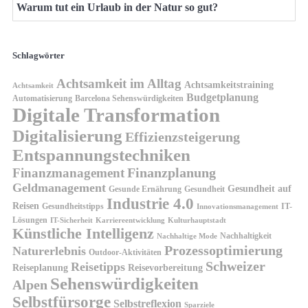
Warum tut ein Urlaub in der Natur so gut?
Schlagwörter
Achtsamkeit im Alltag
Achtsamkeitstraining
Achtsamkeit
Budgetplanung
Automatisierung
Barcelona Sehenswürdigkeiten
Digitale Transformation
Digitalisierung
Effizienzsteigerung
Entspannungstechniken
Finanzplanung
Finanzmanagement
Geldmanagement
Gesundheit auf
Gesunde Ernährung
Gesundheit
Industrie 4.0
Reisen
Gesundheitstipps
IT-
Innovationsmanagement
Lösungen
IT-Sicherheit
Karriereentwicklung
Kulturhauptstadt
Künstliche Intelligenz
Nachhaltigkeit
Nachhaltige Mode
Prozessoptimierung
Naturerlebnis
Outdoor-Aktivitäten
Schweizer
Reisetipps
Reiseplanung
Reisevorbereitung
Sehenswürdigkeiten
Alpen
Selbstfürsorge
Selbstreflexion
Sparziele