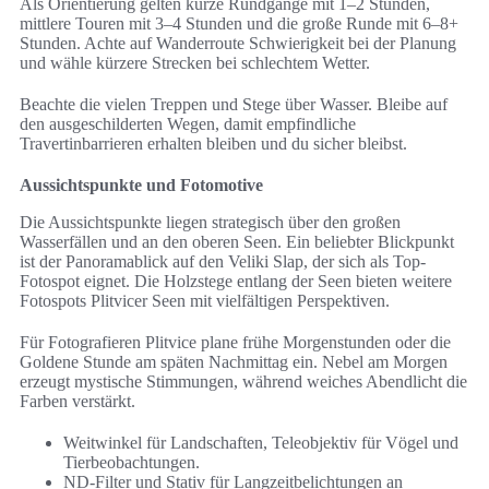
Als Orientierung gelten kurze Rundgänge mit 1–2 Stunden,
mittlere Touren mit 3–4 Stunden und die große Runde mit 6–8+
Stunden. Achte auf Wanderroute Schwierigkeit bei der Planung
und wähle kürzere Strecken bei schlechtem Wetter.
Beachte die vielen Treppen und Stege über Wasser. Bleibe auf
den ausgeschilderten Wegen, damit empfindliche
Travertinbarrieren erhalten bleiben und du sicher bleibst.
Aussichtspunkte und Fotomotive
Die Aussichtspunkte liegen strategisch über den großen
Wasserfällen und an den oberen Seen. Ein beliebter Blickpunkt
ist der Panoramablick auf den Veliki Slap, der sich als Top-
Fotospot eignet. Die Holzstege entlang der Seen bieten weitere
Fotospots Plitvicer Seen mit vielfältigen Perspektiven.
Für Fotografieren Plitvice plane frühe Morgenstunden oder die
Goldene Stunde am späten Nachmittag ein. Nebel am Morgen
erzeugt mystische Stimmungen, während weiches Abendlicht die
Farben verstärkt.
Weitwinkel für Landschaften, Teleobjektiv für Vögel und
Tierbeobachtungen.
ND-Filter und Stativ für Langzeitbelichtungen an