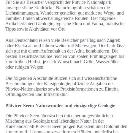
Für Sie als Besucher verspricht der Plitvice Nationalpark
unvergessliche Eindrücke: Naturfotografen schätzen die
Lichtstimmungen, Wanderer genießen gut markierte Wege, und
Familien finden abwechslungsreiche Routen. Der folgende
Artikel erläutert Geologie, typische Flora und Fauna, praktische
Tipps sowie Aktivitäten vor Ort.
Aus Deutschland reisen viele Besucher per Flug nach Zagreb
oder Rijeka an und fahren weiter mit Mietwagen. Der Park lässt
sich gut mit einem Aufenthalt an der Adria kombinieren. Die
besten Besuchszeiträume reichen von späten Frühlingstagen bis
zum frühen Herbst, je nach Wunsch nach Grün, Wasserfällen
oder ruhigen Wegen.
Die folgenden Abschnitte stützen sich auf wissenschaftliche
Beschreibungen der Karstgeologie, offizielle Angaben des
Plitvice-Nationalparks sowie Praxisinformationen zu Eintritt,
Öffnungszeiten und Infrastruktur.
Plitvicer Seen: Naturwunder und einzigartige Geologie
Die Plitvicer Seen überraschen mit einer ungewöhnlichen
Mischung aus Geologie und lebendiger Natur. In der
Karstlandschaft Plitvicer Seen prägen Kalkstein und Dolomit den
Untergrund. Lösungsprozesse formen Höhlen, unterirdische