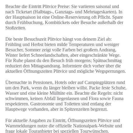
Beachte die Eintritt Plitvice Preise: Sie variieren saisonal und
nach Ticketart (Halbtags-, Ganztags- und Mehrtageskarten). In
der Hauptsaison ist eine Online-Reservierung oft Pflicht. Spare
durch Frühbuchung, Kombitickets oder Besuche außerhalb der
Stoßzeiten.
Die beste Besuchszeit Plitvice hängt von deinem Ziel ab:
Frühling und Herbst bieten milde Temperaturen und weniger
Besucher, Sommer zeigt volle Farben bei großem Andrang,
Winter liefert Schneelandschaften, aber eingeschränkte Wege.
Für Ruhe planst du den Besuch früh morgens; Spätnachmittag
reduziert den Mittagsandrang. Informiere dich vorher über die
aktuellen Öffnungszeiten Plitvice und mögliche Wegsperrungen.
Übernachte in Pensionen, Hotels oder auf Campingplätzen rund
um den Park, wenn du länger bleiben willst. Packe feste Schuhe,
Wasser und eine kleine Mülltüte ein. Beachte die Regeln: nicht
schwimmen, keinen Abfall liegenlassen und Flora sowie Fauna
respektieren. Gastronomie und Toiletten sind entlang der
Hauptwege vorhanden, aber in Spitzenzeiten begrenzt.
Für aktuelle Angaben zu Eintritt, Öffnungszeiten Plitvice und
Warnmeldungen nutze die offizielle Nationalpark-Website und
frage lokale Touranbieter bei speziellen Tourwünschen.