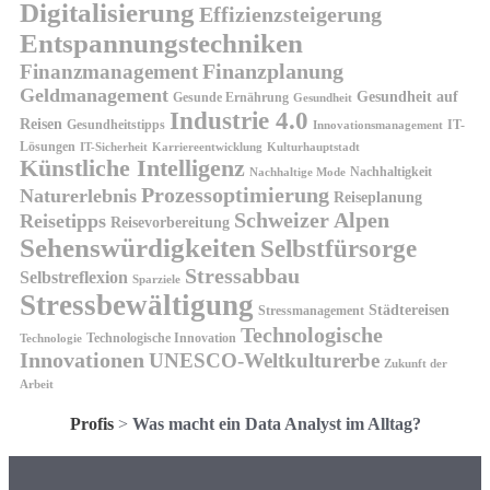
Digitalisierung
Effizienzsteigerung
Entspannungstechniken
Finanzplanung
Finanzmanagement
Geldmanagement
Gesundheit auf
Gesunde Ernährung
Gesundheit
Industrie 4.0
Reisen
Gesundheitstipps
IT-
Innovationsmanagement
Lösungen
IT-Sicherheit
Karriereentwicklung
Kulturhauptstadt
Künstliche Intelligenz
Nachhaltigkeit
Nachhaltige Mode
Prozessoptimierung
Naturerlebnis
Reiseplanung
Schweizer Alpen
Reisetipps
Reisevorbereitung
Sehenswürdigkeiten
Selbstfürsorge
Stressabbau
Selbstreflexion
Sparziele
Stressbewältigung
Städtereisen
Stressmanagement
Technologische
Technologische Innovation
Technologie
Innovationen
UNESCO-Weltkulturerbe
Zukunft der
Arbeit
Profis
>
Was macht ein Data Analyst im Alltag?