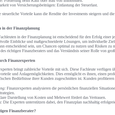
: Förderung beim Kauf oder Bau von Immobilien.
arkeit von Versicherungsbeiträgen: Entlastung der Steuerlast.
steuerliche Vorteile kann die Rendite der Investments steigern und die
n in der Finanzplanung
hleuten in der Finanzplanung ist entscheidend für den Erfolg einer jed
tvolle Einblicke und maßgeschneiderte Lösungen, um individuelle Ziel
ann entscheidend sein, um Chancen optimal zu nutzen und Risiken zu m
des richtigen Finanzberaters und das Verständnis seiner Rolle von gro
urch Finanzexperten
xperten bringt zahlreiche Vorteile mit sich. Diese Fachleute verfügen 
orteile und Anlagemöglichkeiten. Dies ermöglicht es ihnen, einen prof
zifischen Bedürfnisse ihrer Kunden zugeschnitten ist. Kunden profitieren
ung:
Finanzexperten analysieren die persönlichen finanziellen Situatio
rategien.
lare Darstellung von Kosten und Mehrwert fördert das Vertrauen.
g:
Die Experten unterstützen dabei, den Finanzplan nachhaltig erfolgre
tigen Finanzberater?