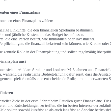
.
enten eines Finanzplans
nenten eines Finanzplans zählen:
ßige Einkünfte, die den finanziellen Spielraum bestimmen.
e und jährliche Kosten, die das Budget beeinflussen.
e, die eine Person besitzt, wie Immobilien oder Investments.
Verpflichtungen, die finanziell belastend sein können, wie Kredite oder
ne zentrale Rolle in der Finanzplanung und sollten regelmäßig überprü
Finanzplan aus?
hnet sich durch klare Struktur und konkrete Maßnahmen aus. Finanziell
n, während die realistische Budgetplanung dafür sorgt, dass die Ausga
ement spielt ebenfalls eine entscheidende Rolle, um in unerwarteten Si
efinieren
zieller Ziele ist der erste Schritt beim Erstellen guter Finanzpläne. Die
eren und Entscheidungen zu treffen, die im besten Interesse der zukünft
Ziele sollten sowohl kurzfristige als auch langfristige Aspekte berücksic