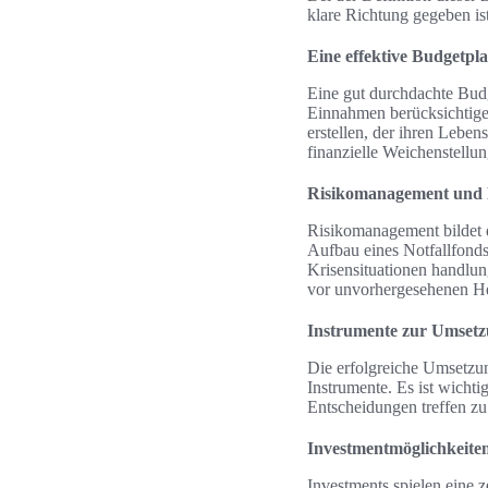
klare Richtung gegeben ist
Eine effektive Budgetp
Eine gut durchdachte Budge
Einnahmen berücksichtige
erstellen, der ihren Lebens
finanzielle Weichenstellung
Risikomanagement und N
Risikomanagement bildet da
Aufbau eines Notfallfonds
Krisensituationen handlun
vor unvorhergesehenen H
Instrumente zur Umsetz
Die erfolgreiche Umsetzun
Instrumente. Es ist wicht
Entscheidungen treffen z
Investmentmöglichkeite
Investments spielen eine 