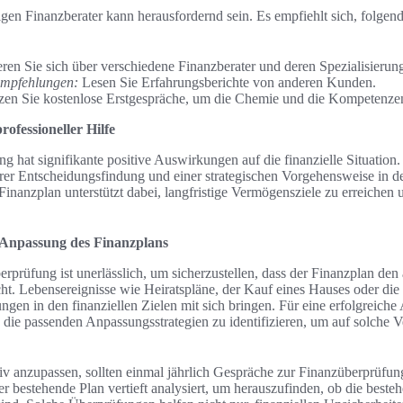
gen Finanzberater kann herausfordernd sein. Es empfiehlt sich, folgend
ren Sie sich über verschiedene Finanzberater und deren Spezialisierun
mpfehlungen:
Lesen Sie Erfahrungsberichte von anderen Kunden.
en Sie kostenlose Erstgespräche, um die Chemie und die Kompetenzen 
ofessioneller Hilfe
ung hat signifikante positive Auswirkungen auf die finanzielle Situati
rer Entscheidungsfindung und einer strategischen Vorgehensweise in d
 Finanzplan unterstützt dabei, langfristige Vermögensziele zu erreichen 
 Anpassung des Finanzplans
prüfung ist unerlässlich, um sicherzustellen, dass der Finanzplan den 
t. Lebensereignisse wie Heiratspläne, der Kauf eines Hauses oder di
gen in den finanziellen Zielen mit sich bringen. Für eine erfolgreich
g, die passenden Anpassungsstrategien zu identifizieren, um auf solche
v anzupassen, sollten einmal jährlich Gespräche zur Finanzüberprüfun
r bestehende Plan vertieft analysiert, um herauszufinden, ob die beste