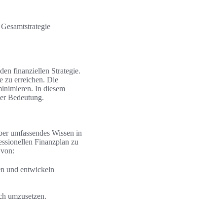
 Gesamtstrategie
en finanziellen Strategie.
e zu erreichen. Die
inimieren. In diesem
ßer Bedeutung.
über umfassendes Wissen in
essionellen Finanzplan zu
 von:
nen und entwickeln
ich umzusetzen.