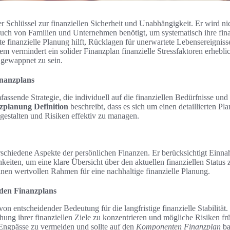
er Schlüssel zur finanziellen Sicherheit und Unabhängigkeit. Er wird ni
uch von Familien und Unternehmen benötigt, um systematisch ihre fina
te finanzielle Planung hilft, Rücklagen für unerwartete Lebensereigniss
 vermindert ein solider Finanzplan finanzielle Stressfaktoren erheblic
 gewappnet zu sein.
inanzplans
fassende Strategie, die individuell auf die finanziellen Bedürfnisse und
planung Definition
beschreibt, dass es sich um einen detaillierten Plan
 gestalten und Risiken effektiv zu managen.
rschiedene Aspekte der persönlichen Finanzen. Er berücksichtigt Ein
eiten, um eine klare Übersicht über den aktuellen finanziellen Status 
inen wertvollen Rahmen für eine nachhaltige finanzielle Planung.
iden Finanzplans
von entscheidender Bedeutung für die langfristige finanzielle Stabilität.
chung ihrer finanziellen Ziele zu konzentrieren und mögliche Risiken fr
e Engpässe zu vermeiden und sollte auf den
Komponenten Finanzplan
ba