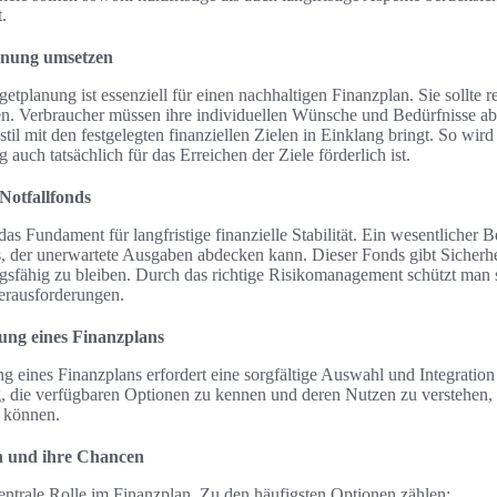
.
lanung umsetzen
tplanung ist essenziell für einen nachhaltigen Finanzplan. Sie sollte 
n. Verbraucher müssen ihre individuellen Wünsche und Bedürfnisse a
stil mit den festgelegten finanziellen Zielen in Einklang bringt. So wird 
 auch tatsächlich für das Erreichen der Ziele förderlich ist.
otfallfonds
s Fundament für langfristige finanzielle Stabilität. Ein wesentlicher Be
, der unerwartete Ausgaben abdecken kann. Dieser Fonds gibt Sicherhei
gsfähig zu bleiben. Durch das richtige Risikomanagement schützt man s
erausforderungen.
ung eines Finanzplans
g eines Finanzplans erfordert eine sorgfältige Auswahl und Integratio
ig, die verfügbaren Optionen zu kennen und deren Nutzen zu verstehen,
u können.
n und ihre Chancen
zentrale Rolle im Finanzplan. Zu den häufigsten Optionen zählen: