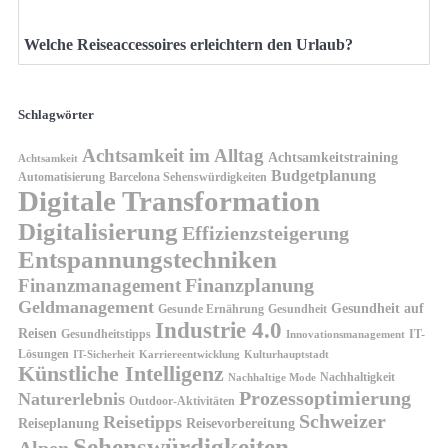
Welche Reiseaccessoires erleichtern den Urlaub?
Schlagwörter
Achtsamkeit im Alltag
Achtsamkeitstraining
Achtsamkeit
Budgetplanung
Automatisierung
Barcelona Sehenswürdigkeiten
Digitale Transformation
Digitalisierung
Effizienzsteigerung
Entspannungstechniken
Finanzplanung
Finanzmanagement
Geldmanagement
Gesundheit auf
Gesunde Ernährung
Gesundheit
Industrie 4.0
Reisen
Gesundheitstipps
IT-
Innovationsmanagement
Lösungen
IT-Sicherheit
Karriereentwicklung
Kulturhauptstadt
Künstliche Intelligenz
Nachhaltigkeit
Nachhaltige Mode
Prozessoptimierung
Naturerlebnis
Outdoor-Aktivitäten
Schweizer
Reisetipps
Reiseplanung
Reisevorbereitung
Sehenswürdigkeiten
Alpen