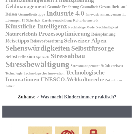
Geldmanagement
Gesundheit auf
Gesunde Ernährung
Gesundheit
Industrie 4.0
Reisen
Gesundheitstipps
IT-
Innovationsmanagement
Lösungen
IT-Sicherheit
Karriereentwicklung
Kulturhauptstadt
Künstliche Intelligenz
Nachhaltigkeit
Nachhaltige Mode
Prozessoptimierung
Naturerlebnis
Reiseplanung
Schweizer Alpen
Reisetipps
Reisevorbereitung
Sehenswürdigkeiten
Selbstfürsorge
Stressabbau
Selbstreflexion
Sparziele
Stressbewältigung
Städtereisen
Stressmanagement
Technologische
Technologische Innovation
Technologie
Innovationen
UNESCO-Weltkulturerbe
Zukunft der
Arbeit
Zuhause
>
Was macht Kinderzimmer praktisch?