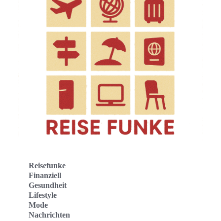
Reisefunke
Finanziell
Gesundheit
Lifestyle
Mode
Nachrichten