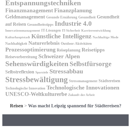
Entspannungstechniken
Finanzplanung
Finanzmanagement
Geldmanagement
Gesundheit
Gesunde Ernährung
Gesundheit
Industrie 4.0
auf Reisen
Gesundheitstipps
IT-Lösungen
Innovationsmanagement
IT-Sicherheit
Karriereentwicklung
Künstliche Intelligenz
Kulturhauptstadt
Nachhaltige Mode
Naturerlebnis
Nachhaltigkeit
Outdoor-Aktivitäten
Prozessoptimierung
Reisetipps
Reiseplanung
Schweizer Alpen
Reisevorbereitung
Sehenswürdigkeiten
Selbstfürsorge
Stressabbau
Selbstreflexion
Sparziele
Stressbewältigung
Städtereisen
Stressmanagement
Technologische Innovationen
Technologische Innovation
UNESCO-Weltkulturerbe
Zukunft der Arbeit
Reisen
>
Was macht Leipzig spannend für Städtereisen?