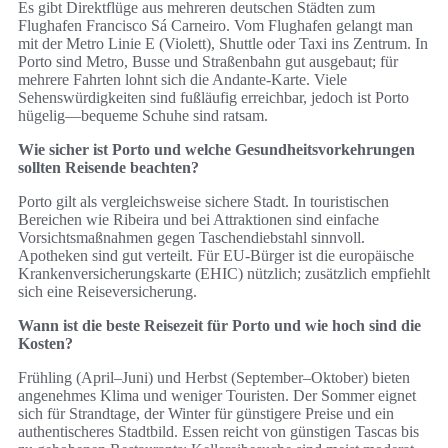
Es gibt Direktflüge aus mehreren deutschen Städten zum
Flughafen Francisco Sá Carneiro. Vom Flughafen gelangt man
mit der Metro Linie E (Violett), Shuttle oder Taxi ins Zentrum. In
Porto sind Metro, Busse und Straßenbahn gut ausgebaut; für
mehrere Fahrten lohnt sich die Andante‑Karte. Viele
Sehenswürdigkeiten sind fußläufig erreichbar, jedoch ist Porto
hügelig—bequeme Schuhe sind ratsam.
Wie sicher ist Porto und welche Gesundheitsvorkehrungen
sollten Reisende beachten?
Porto gilt als vergleichsweise sichere Stadt. In touristischen
Bereichen wie Ribeira und bei Attraktionen sind einfache
Vorsichtsmaßnahmen gegen Taschendiebstahl sinnvoll.
Apotheken sind gut verteilt. Für EU‑Bürger ist die europäische
Krankenversicherungskarte (EHIC) nützlich; zusätzlich empfiehlt
sich eine Reiseversicherung.
Wann ist die beste Reisezeit für Porto und wie hoch sind die
Kosten?
Frühling (April–Juni) und Herbst (September–Oktober) bieten
angenehmes Klima und weniger Touristen. Der Sommer eignet
sich für Strandtage, der Winter für günstigere Preise und ein
authentischeres Stadtbild. Essen reicht von günstigen Tascas bis