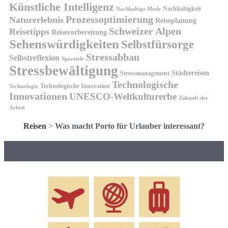
Künstliche Intelligenz
Nachhaltigkeit
Nachhaltige Mode
Prozessoptimierung
Naturerlebnis
Reiseplanung
Schweizer Alpen
Reisetipps
Reisevorbereitung
Sehenswürdigkeiten
Selbstfürsorge
Stressabbau
Selbstreflexion
Sparziele
Stressbewältigung
Städtereisen
Stressmanagement
Technologische
Technologische Innovation
Technologie
Innovationen
UNESCO-Weltkulturerbe
Zukunft der
Arbeit
Reisen
>
Was macht Porto für Urlauber interessant?