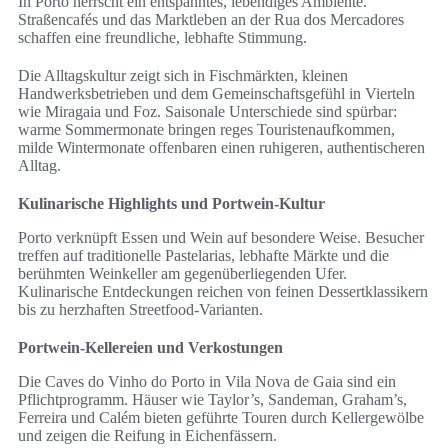
In Porto herrscht ein entspanntes, lebendiges Ambiente.
Straßencafés und das Marktleben an der Rua dos Mercadores
schaffen eine freundliche, lebhafte Stimmung.
Die Alltagskultur zeigt sich in Fischmärkten, kleinen
Handwerksbetrieben und dem Gemeinschaftsgefühl in Vierteln
wie Miragaia und Foz. Saisonale Unterschiede sind spürbar:
warme Sommermonate bringen reges Touristenaufkommen,
milde Wintermonate offenbaren einen ruhigeren, authentischeren
Alltag.
Kulinarische Highlights und Portwein-Kultur
Porto verknüpft Essen und Wein auf besondere Weise. Besucher
treffen auf traditionelle Pastelarias, lebhafte Märkte und die
berühmten Weinkeller am gegenüberliegenden Ufer.
Kulinarische Entdeckungen reichen von feinen Dessertklassikern
bis zu herzhaften Streetfood-Varianten.
Portwein-Kellereien und Verkostungen
Die Caves do Vinho do Porto in Vila Nova de Gaia sind ein
Pflichtprogramm. Häuser wie Taylor’s, Sandeman, Graham’s,
Ferreira und Calém bieten geführte Touren durch Kellergewölbe
und zeigen die Reifung in Eichenfässern.