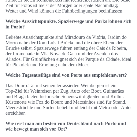
Zeit für Fotos ist meist der Morgen oder späte Nachmittag;
Wetter und Wind können die Fahrtbedingungen beeinflussen.
Welche Aussichtspunkte, Spazierwege und Parks lohnen sich
in Porto?
Beliebte Aussichtspunkte sind Miradouro da Vitória, Jardim do
Morro nahe der Dom Luís I Brücke und die obere Ebene der
Brücke selbst. Spazierwege führen entlang der Cais da Ribeira,
der Promenade in Vila Nova de Gaia und der Avenida dos
Aliados. Für Grünflächen eignet sich der Parque da Cidade, ideal
für Picknick und Erholung nahe dem Meer.
Welche Tagesausflüge sind von Porto aus empfehlenswert?
Das Douro‑Tal mit seinen terrassierten Weinbergen ist ein
Top‑Ziel für Weinreisen per Zug, Auto oder Boot. Guimarães
und Braga bieten historische Sehenswürdigkeiten und Kultur.
Küstenorte wie Foz do Douro und Matosinhos sind für Strand,
Meeresfrüchte und Surfen beliebt und leicht mit Metro oder Auto
erreichbar.
Wie reist man am besten von Deutschland nach Porto und
wie bewegt man sich vor Ort?