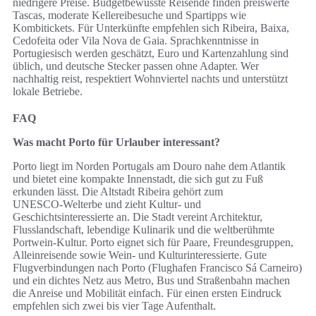
niedrigere Preise. Budgetbewusste Reisende finden preiswerte
Tascas, moderate Kellereibesuche und Spartipps wie
Kombitickets. Für Unterkünfte empfehlen sich Ribeira, Baixa,
Cedofeita oder Vila Nova de Gaia. Sprachkenntnisse in
Portugiesisch werden geschätzt, Euro und Kartenzahlung sind
üblich, und deutsche Stecker passen ohne Adapter. Wer
nachhaltig reist, respektiert Wohnviertel nachts und unterstützt
lokale Betriebe.
FAQ
Was macht Porto für Urlauber interessant?
Porto liegt im Norden Portugals am Douro nahe dem Atlantik
und bietet eine kompakte Innenstadt, die sich gut zu Fuß
erkunden lässt. Die Altstadt Ribeira gehört zum
UNESCO‑Welterbe und zieht Kultur‑ und
Geschichtsinteressierte an. Die Stadt vereint Architektur,
Flusslandschaft, lebendige Kulinarik und die weltberühmte
Portwein‑Kultur. Porto eignet sich für Paare, Freundesgruppen,
Alleinreisende sowie Wein‑ und Kulturinteressierte. Gute
Flugverbindungen nach Porto (Flughafen Francisco Sá Carneiro)
und ein dichtes Netz aus Metro, Bus und Straßenbahn machen
die Anreise und Mobilität einfach. Für einen ersten Eindruck
empfehlen sich zwei bis vier Tage Aufenthalt.