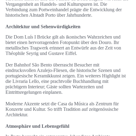
Vergangenheit an Handels- und Kulturspuren ist. Die
Verbindung zum Portweinhandel prägte die Entwicklung der
historischen Altstadt Porto über Jahrhunderte.
Architektur und Sehenwürdigkeiten
Die Dom Luís I Brücke gilt als ikonisches Wahrzeichen und
bietet einen hervorragenden Fotopunkt über den Douro. Ihr
metallisches Tragwerk erinnert an Entwürfe aus der Zeit von
Théophile Seyrig und Gustave Eiffel.
Der Bahnhof São Bento überrascht Besucher mit
eindrucksvollen Azulejo-Fliesen, die historische Szenen und
portugiesische Keramikkunst zeigen. Ein weiteres Highlight ist
die Livraria Lello, eine prachtvolle Buchhandlung mit
prächtigem Interieur; Gäste sollten Wartezeiten und
Eintrittsregelungen einplanen.
Moderne Akzente setzt die Casa da Música als Zentrum für
Konzerte und Kultur. So trifft Tradition auf zeitgenössische
Architektur.
Atmosphäre und Lebensgefühl