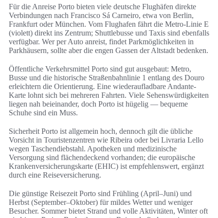
Für die Anreise Porto bieten viele deutsche Flughäfen direkte
Verbindungen nach Francisco Sá Carneiro, etwa von Berlin,
Frankfurt oder München. Vom Flughafen fährt die Metro-Linie E
(violett) direkt ins Zentrum; Shuttlebusse und Taxis sind ebenfalls
verfügbar. Wer per Auto anreist, findet Parkmöglichkeiten in
Parkhäusern, sollte aber die engen Gassen der Altstadt bedenken.
Öffentliche Verkehrsmittel Porto sind gut ausgebaut: Metro,
Busse und die historische Straßenbahnlinie 1 entlang des Douro
erleichtern die Orientierung. Eine wiederaufladbare Andante-
Karte lohnt sich bei mehreren Fahrten. Viele Sehenswürdigkeiten
liegen nah beieinander, doch Porto ist hügelig — bequeme
Schuhe sind ein Muss.
Sicherheit Porto ist allgemein hoch, dennoch gilt die übliche
Vorsicht in Touristenzentren wie Ribeira oder bei Livraria Lello
wegen Taschendiebstahl. Apotheken und medizinische
Versorgung sind flächendeckend vorhanden; die europäische
Krankenversicherungskarte (EHIC) ist empfehlenswert, ergänzt
durch eine Reiseversicherung.
Die günstige Reisezeit Porto sind Frühling (April–Juni) und
Herbst (September–Oktober) für mildes Wetter und weniger
Besucher. Sommer bietet Strand und volle Aktivitäten, Winter oft