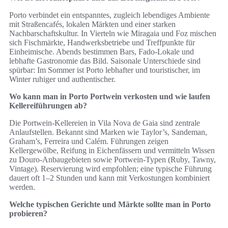
Porto verbindet ein entspanntes, zugleich lebendiges Ambiente
mit Straßencafés, lokalen Märkten und einer starken
Nachbarschaftskultur. In Vierteln wie Miragaia und Foz mischen
sich Fischmärkte, Handwerksbetriebe und Treffpunkte für
Einheimische. Abends bestimmen Bars, Fado‑Lokale und
lebhafte Gastronomie das Bild. Saisonale Unterschiede sind
spürbar: Im Sommer ist Porto lebhafter und touristischer, im
Winter ruhiger und authentischer.
Wo kann man in Porto Portwein verkosten und wie laufen
Kellereiführungen ab?
Die Portwein‑Kellereien in Vila Nova de Gaia sind zentrale
Anlaufstellen. Bekannt sind Marken wie Taylor’s, Sandeman,
Graham’s, Ferreira und Calém. Führungen zeigen
Kellergewölbe, Reifung in Eichenfässern und vermitteln Wissen
zu Douro‑Anbaugebieten sowie Portwein‑Typen (Ruby, Tawny,
Vintage). Reservierung wird empfohlen; eine typische Führung
dauert oft 1–2 Stunden und kann mit Verkostungen kombiniert
werden.
Welche typischen Gerichte und Märkte sollte man in Porto
probieren?