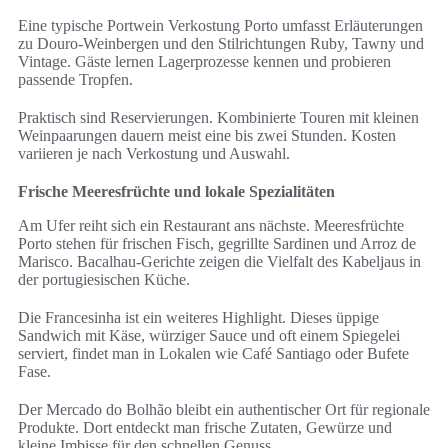
Eine typische Portwein Verkostung Porto umfasst Erläuterungen
zu Douro-Weinbergen und den Stilrichtungen Ruby, Tawny und
Vintage. Gäste lernen Lagerprozesse kennen und probieren
passende Tropfen.
Praktisch sind Reservierungen. Kombinierte Touren mit kleinen
Weinpaarungen dauern meist eine bis zwei Stunden. Kosten
variieren je nach Verkostung und Auswahl.
Frische Meeresfrüchte und lokale Spezialitäten
Am Ufer reiht sich ein Restaurant ans nächste. Meeresfrüchte
Porto stehen für frischen Fisch, gegrillte Sardinen und Arroz de
Marisco. Bacalhau-Gerichte zeigen die Vielfalt des Kabeljaus in
der portugiesischen Küche.
Die Francesinha ist ein weiteres Highlight. Dieses üppige
Sandwich mit Käse, würziger Sauce und oft einem Spiegelei
serviert, findet man in Lokalen wie Café Santiago oder Bufete
Fase.
Der Mercado do Bolhão bleibt ein authentischer Ort für regionale
Produkte. Dort entdeckt man frische Zutaten, Gewürze und
kleine Imbisse für den schnellen Genuss.