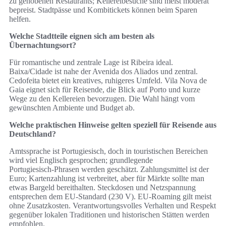
zu gehobenen Restaurants; Kellereibesuche sind meist moderat
bepreist. Stadtpässe und Kombitickets können beim Sparen
helfen.
Welche Stadtteile eignen sich am besten als
Übernachtungsort?
Für romantische und zentrale Lage ist Ribeira ideal.
Baixa/Cidade ist nahe der Avenida dos Aliados und zentral.
Cedofeita bietet ein kreatives, ruhigeres Umfeld. Vila Nova de
Gaia eignet sich für Reisende, die Blick auf Porto und kurze
Wege zu den Kellereien bevorzugen. Die Wahl hängt vom
gewünschten Ambiente und Budget ab.
Welche praktischen Hinweise gelten speziell für Reisende aus
Deutschland?
Amtssprache ist Portugiesisch, doch in touristischen Bereichen
wird viel Englisch gesprochen; grundlegende
Portugiesisch‑Phrasen werden geschätzt. Zahlungsmittel ist der
Euro; Kartenzahlung ist verbreitet, aber für Märkte sollte man
etwas Bargeld bereithalten. Steckdosen und Netzspannung
entsprechen dem EU‑Standard (230 V). EU‑Roaming gilt meist
ohne Zusatzkosten. Verantwortungsvolles Verhalten und Respekt
gegenüber lokalen Traditionen und historischen Stätten werden
empfohlen.