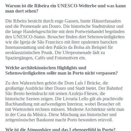
Warum ist die Ribeira ein UNESCO‑Welterbe und was kann
man dort sehen?
Die Ribeira besticht durch enge Gassen, bunte Häuserfassaden
und die Promenade am Douro. Die historische Stadtstruktur und
die lange Handelsgeschichte mit dem Portweinhandel begründen
den UNESCO‑Status. Besucher finden dort Sehenswürdigkeiten
wie die Igreja de São Francisco mit ihrer opulenten barocken
Innenausstattung und den Palácio da Bolsa als Beispiel für
neoklassizistischen Prunk. Die Uferpromenade lädt zu
Spaziergängen, Cafés und Fotomotiven ein.
Welche architektonischen Highlights und
Sehenswürdigkeiten sollte man in Porto nicht verpassen?
Zu den Wahrzeichen gehört die Dom Luís I Brücke, die
großartige Ausblicke über Douro und Stadt bietet. Der Bahnhof
São Bento beeindruckt mit seinen Azulejo‑Fliesen, die
historische Szenen zeigen. Die Livraria Lello gilt als prachtvolle
Buchhandlung mit aufwendigem Interieur, wobei Besucher oft
mit Wartezeiten rechnen müssen. Moderne Architektur sieht man
in der Casa da Música. Diese Mischung aus historischer und
zeitgenössischer Baukunst macht Porto besonders reizvoll.
Wie ist die Atmosphäre und das Lebensgefühl in Porto?