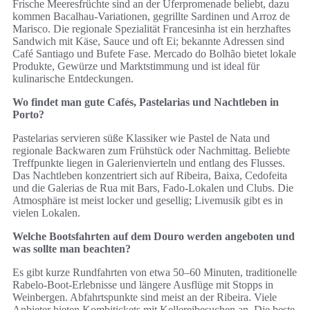
Frische Meeresfrüchte sind an der Uferpromenade beliebt, dazu
kommen Bacalhau‑Variationen, gegrillte Sardinen und Arroz de
Marisco. Die regionale Spezialität Francesinha ist ein herzhaftes
Sandwich mit Käse, Sauce und oft Ei; bekannte Adressen sind
Café Santiago und Bufete Fase. Mercado do Bolhão bietet lokale
Produkte, Gewürze und Marktstimmung und ist ideal für
kulinarische Entdeckungen.
Wo findet man gute Cafés, Pastelarias und Nachtleben in
Porto?
Pastelarias servieren süße Klassiker wie Pastel de Nata und
regionale Backwaren zum Frühstück oder Nachmittag. Beliebte
Treffpunkte liegen in Galerienvierteln und entlang des Flusses.
Das Nachtleben konzentriert sich auf Ribeira, Baixa, Cedofeita
und die Galerias de Rua mit Bars, Fado‑Lokalen und Clubs. Die
Atmosphäre ist meist locker und gesellig; Livemusik gibt es in
vielen Lokalen.
Welche Bootsfahrten auf dem Douro werden angeboten und
was sollte man beachten?
Es gibt kurze Rundfahrten von etwa 50–60 Minuten, traditionelle
Rabelo‑Boot‑Erlebnisse und längere Ausflüge mit Stopps in
Weinbergen. Abfahrtspunkte sind meist an der Ribeira. Viele
Anbieter bieten Kombitickets mit Kellereibesuchen an. Die beste