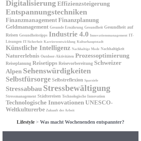
Digitalisierung
Effizienzsteigerung
Entspannungstechniken
Finanzplanung
Finanzmanagement
Geldmanagement
Gesundheit auf
Gesunde Ernährung
Gesundheit
Industrie 4.0
Reisen
Gesundheitstipps
IT-
Innovationsmanagement
Lösungen
IT-Sicherheit
Karriereentwicklung
Kulturhauptstadt
Künstliche Intelligenz
Nachhaltigkeit
Nachhaltige Mode
Prozessoptimierung
Naturerlebnis
Outdoor-Aktivitäten
Schweizer
Reisetipps
Reiseplanung
Reisevorbereitung
Sehenswürdigkeiten
Alpen
Selbstfürsorge
Selbstreflexion
Sparziele
Stressbewältigung
Stressabbau
Städtereisen
Stressmanagement
Technologische Innovation
Technologische Innovationen
UNESCO-
Weltkulturerbe
Zukunft der Arbeit
Lifestyle
>
Was macht Wochenenden entspannter?