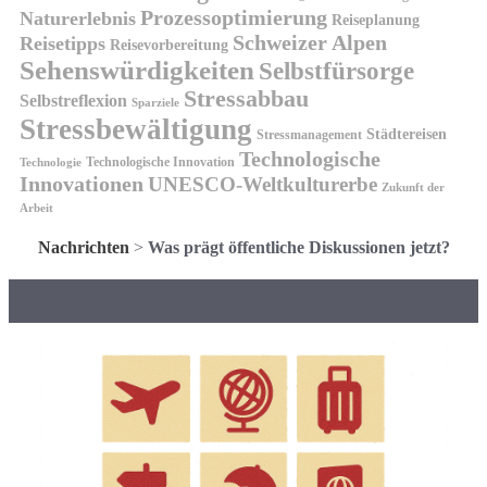
Prozessoptimierung
Naturerlebnis
Reiseplanung
Schweizer Alpen
Reisetipps
Reisevorbereitung
Sehenswürdigkeiten
Selbstfürsorge
Stressabbau
Selbstreflexion
Sparziele
Stressbewältigung
Städtereisen
Stressmanagement
Technologische
Technologische Innovation
Technologie
Innovationen
UNESCO-Weltkulturerbe
Zukunft der
Arbeit
Nachrichten
>
Was prägt öffentliche Diskussionen jetzt?