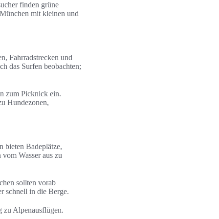
sucher finden grüne
g München mit kleinen und
en, Fahrradstrecken und
ch das Surfen beobachten;
en zum Picknick ein.
 zu Hundezonen,
n bieten Badeplätze,
on vom Wasser aus zu
chen sollten vorab
 schnell in die Berge.
g zu Alpenausflügen.