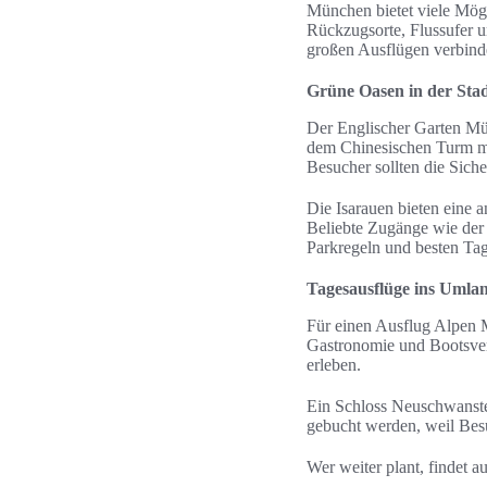
München bietet viele Mögl
Rückzugsorte, Flussufer 
großen Ausflügen verbind
Grüne Oasen in der Sta
Der Englischer Garten Mün
dem Chinesischen Turm mi
Besucher sollten die Siche
Die Isarauen bieten eine 
Beliebte Zugänge wie der
Parkregeln und besten Tag
Tagesausflüge ins Umla
Für einen Ausflug Alpen M
Gastronomie und Bootsverl
erleben.
Ein Schloss Neuschwanstei
gebucht werden, weil Besu
Wer weiter plant, findet a