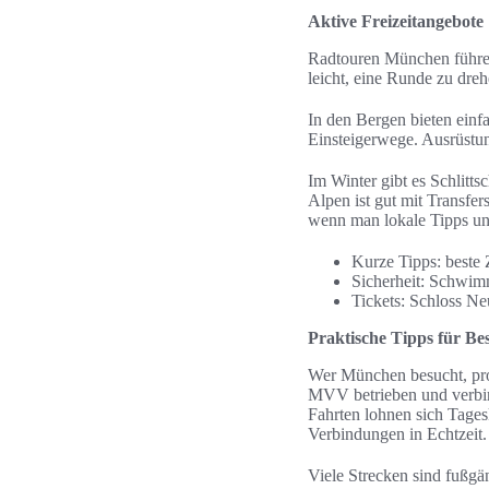
Aktive Freizeitangebote
Radtouren München führen
leicht, eine Runde zu dre
In den Bergen bieten einf
Einsteigerwege. Ausrüstu
Im Winter gibt es Schlitt
Alpen ist gut mit Transfe
wenn man lokale Tipps und
Kurze Tipps: beste 
Sicherheit: Schwimm
Tickets: Schloss Ne
Praktische Tipps für B
Wer München besucht, pro
MVV betrieben und verbin
Fahrten lohnen sich Tage
Verbindungen in Echtzeit.
Viele Strecken sind fußgä