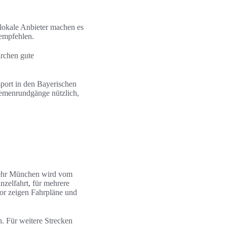
lokale Anbieter machen es
 empfehlen.
irchen gute
port in den Bayerischen
Themenrundgänge nützlich,
rkehr München wird vom
zelfahrt, für mehrere
or zeigen Fahrpläne und
h. Für weitere Strecken