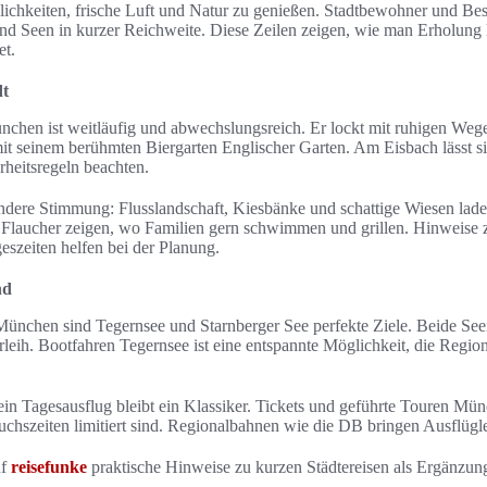
ichkeiten, frische Luft und Natur zu genießen. Stadtbewohner und Be
und Seen in kurzer Reichweite. Diese Zeilen zeigen, wie man Erholun
et.
dt
chen ist weitläufig und abwechslungsreich. Er lockt mit ruhigen Weg
t seinem berühmten Biergarten Englischer Garten. Am Eisbach lässt si
rheitsregeln beachten.
andere Stimmung: Flusslandschaft, Kiesbänke und schattige Wiesen lad
 Flaucher zeigen, wo Familien gern schwimmen und grillen. Hinweise
eszeiten helfen bei der Planung.
nd
ünchen sind Tegernsee und Starnberger See perfekte Ziele. Beide See
eih. Bootfahren Tegernsee ist eine entspannte Möglichkeit, die Regi
n Tagesausflug bleibt ein Klassiker. Tickets und geführte Touren Mün
chszeiten limitiert sind. Regionalbahnen wie die DB bringen Ausflügler
uf
reisefunke
praktische Hinweise zu kurzen Städtereisen als Ergänzun