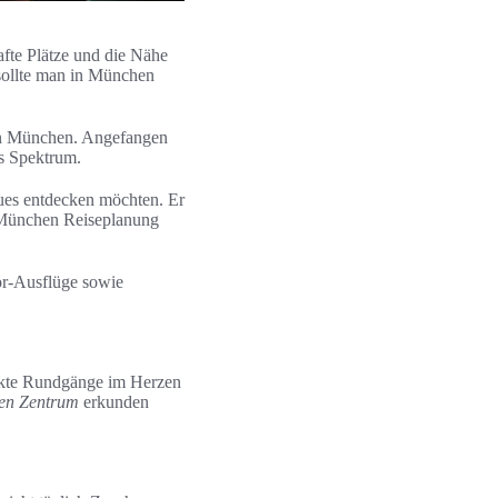
afte Plätze und die Nähe
sollte man in München
en München. Angefangen
s Spektrum.
eues entdecken möchten. Er
e München Reiseplanung
or‑Ausflüge sowie
akte Rundgänge im Herzen
en Zentrum
erkunden