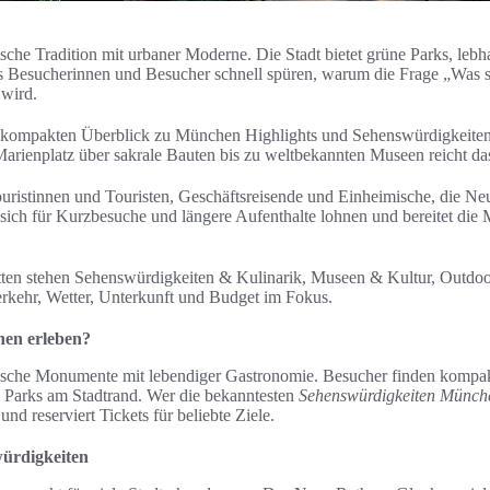
che Tradition mit urbaner Moderne. Die Stadt bietet grüne Parks, lebh
s Besucherinnen und Besucher schnell spüren, warum die Frage „Was 
 wird.
en kompakten Überblick zu München Highlights und Sehenswürdigkeit
rienplatz über sakrale Bauten bis zu weltbekannten Museen reicht da
Touristinnen und Touristen, Geschäftsreisende und Einheimische, die N
e sich für Kurzbesuche und längere Aufenthalte lohnen und bereitet di
tten stehen Sehenswürdigkeiten & Kulinarik, Museen & Kultur, Outdo
rkehr, Wetter, Unterkunft und Budget im Fokus.
hen erleben?
rische Monumente mit lebendiger Gastronomie. Besucher finden komp
e Parks am Stadtrand. Wer die bekanntesten
Sehenswürdigkeiten Münch
nd reserviert Tickets für beliebte Ziele.
ürdigkeiten