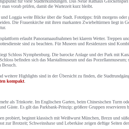
ngspunkt für viele Stadterkundungen. Das Neue Rathaus Glockenspiel 
te man vorab prüfen, damit die Wartezeit kurz bleibt.
und Loggia weite Blicke über die Stadt. Fototipps: früh morgens oder
den. Die Frauenkirche mit ihren markanten Zwiebeltürmen liegt in G
tur.
splattform erlaubt Panoramaaufnahmen bei klarem Wetter. Treppen und 
tesdienste sind zu beachten. Für Museen und Residenzen sind Kombiti
liegt Schloss Nymphenburg. Die barocke Anlage und der Park mit Kanä
 Schloss befinden sich das Marstallmuseum und das Porzellanmuseum; 
n Besuch.
d weitere Highlights sind in der Übersicht zu finden, die Stadtrundg
ten kompakt
.
mehr als Trinkorte. Im Englischen Garten, beim Chinesischen Turm ode
und Gäste. Es gilt das Parkbank‑Prinzip; größere Gruppen reservieren b
ten probiert, beginnt klassisch mit Weißwurst München, Brezn und sü
sst zur Brotzeit; Schweinshaxe und Leberkäse zeigen deftige Seiten de