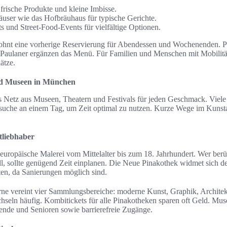
 frische Produkte und kleine Imbisse.
häuser wie das Hofbräuhaus für typische Gerichte.
 und Street-Food‑Events für vielfältige Optionen.
hnt eine vorherige Reservierung für Abendessen und Wochenenden. Pre
 Paulaner ergänzen das Menü. Für Familien und Menschen mit Mobilitä
ätze.
und Museen in München
s Netz aus Museen, Theatern und Festivals für jeden Geschmack. Viel
che an einem Tag, um Zeit optimal zu nutzen. Kurze Wege im Kunsta
tliebhaber
 europäische Malerei vom Mittelalter bis zum 18. Jahrhundert. Wer ber
l, sollte genügend Zeit einplanen. Die Neue Pinakothek widmet sich d
en, da Sanierungen möglich sind.
ne vereint vier Sammlungsbereiche: moderne Kunst, Graphik, Architek
hseln häufig. Kombitickets für alle Pinakotheken sparen oft Geld. Mu
ende und Senioren sowie barrierefreie Zugänge.