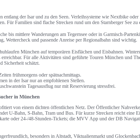
 entlang der Isar und zu den Seen. Verleihsysteme wie Nextbike oder 
hen. Für Familien sind flache Strecken rund um den Starnberger See zu
ache bis mittlere Wanderungen am Tegernsee oder in Garmisch-Partenk
ng, Wettercheck und passende Anreise per Regionalbahn sind wichtig.
schuhlaufen München auf temporären Eisflächen und Eisbahnen. Winters
rs erreichbar. Für alle Aktivitäten sind geführte Touren München und 
 Sicherheit schätzt.
Zeiten frühmorgens oder spätnachmittags.
en in der Isar nur an empfohlenen Stellen.
uschwanstein Tagesausflug nur mit Reservierung stressfrei.
esucher in München
fitiert von einem dichten öffentlichen Netz. Der Öffentlicher Nahve
det U‑Bahn, S‑Bahn, Tram und Bus. Für kurze Strecken reicht eine Ein
skarte oder 24‑/48‑Stunden‑Tickets; die MVV App und der DB Navigat
ngerfreundlich, besonders in Altstadt, Viktualienmarkt und Glockenbac