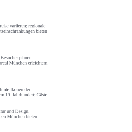
ise variieren; regionale
tseinschränkungen bieten
e Besucher planen
real München erleichtern
ühmte Ikonen der
em 19. Jahrhundert; Gäste
tur und Design.
seen München bieten