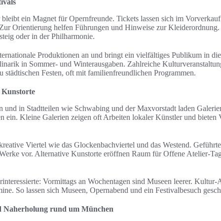
ivals
 bleibt ein Magnet für Opernfreunde. Tickets lassen sich im Vorverkauf
 Zur Orientierung helfen Führungen und Hinweise zur Kleiderordnung
steig oder in der Philharmonie.
ernationale Produktionen an und bringt ein vielfältiges Publikum in di
linarik in Sommer- und Winterausgaben. Zahlreiche Kulturveranstalt
 städtischen Festen, oft mit familienfreundlichen Programmen.
e Kunstorte
 und in Stadtteilen wie Schwabing und der Maxvorstadt laden Galeri
 ein. Kleine Galerien zeigen oft Arbeiten lokaler Künstler und bieten 
kreative Viertel wie das Glockenbachviertel und das Westend. Geführte 
Werke vor. Alternative Kunstorte eröffnen Raum für Offene Atelier-Ta
urinteressierte: Vormittags an Wochentagen sind Museen leerer. Kultur-
ermine. So lassen sich Museen, Opernabend und ein Festivalbesuch gesch
nd Naherholung rund um München