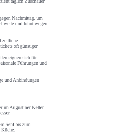
zieht täglich Zuschauer
 gegen Nachmittag, um
ehweite und lohnt wegen
zeitliche
ckets oft günstiger.
len eignen sich für
saisonale Führungen und
änge und Anbindungen
r im Augustiner Keller
esser.
ßem Senf bis zum
r Küche.