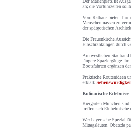
Der Marienplatz ist Ausga
an; die Vorführzeiten soll
Vom Rathaus bieten Turm 
Menschenmassen zu vermei
der spätgotischen Architek
Die Frauenkirche Aussicht
Einschränkungen durch Got
Am westlichen Stadtrand 
längere Spaziergänge. Im
Bootsfahrten ergänzen de
Praktische Routenideen un
erklärt:
Sehenswürdigkei
Kulinarische Erlebnisse
Biergärten München sind 
treffen sich Einheimische 
Wer bayerische Spezialitä
Mittagsläuten. Obatzda pa