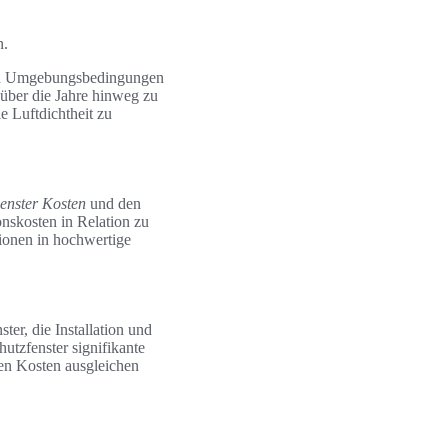
n.
 und Umgebungsbedingungen
über die Jahre hinweg zu
e Luftdichtheit zu
enster Kosten
und den
onskosten in Relation zu
tionen in hochwertige
ter, die Installation und
tzfenster signifikante
en Kosten ausgleichen