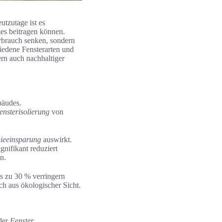
tzutage ist es
zes beitragen können.
erbrauch senken, sondern
hiedene Fensterarten und
rn auch nachhaltiger
bäudes.
ensterisolierung
von
ieeinsparung
auswirkt.
nifikant reduziert
n.
is zu 30 % verringern
ch aus ökologischer Sicht.
 der
Fenster