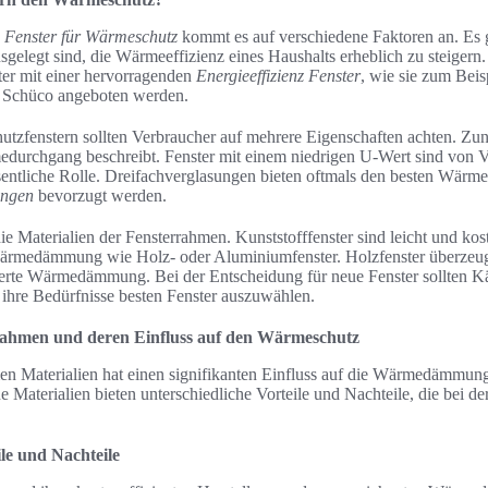
e Fenster für Wärmeschutz
kommt es auf verschiedene Faktoren an. Es g
usgelegt sind, die Wärmeeffizienz eines Haushalts erheblich zu steigern
ter mit einer hervorragenden
Energieeffizienz Fenster
, wie sie zum Bei
r Schüco angeboten werden.
zfenstern sollten Verbraucher auf mehrere Eigenschaften achten. Zun
urchgang beschreibt. Fenster mit einem niedrigen U-Wert sind von Vo
sentliche Rolle. Dreifachverglasungen bieten oftmals den besten Wärme
ungen
bevorzugt werden.
ie Materialien der Fensterrahmen. Kunststofffenster sind leicht und kos
Wärmedämmung wie Holz- oder Aluminiumfenster. Holzfenster überzeug
ierte Wärmedämmung. Bei der Entscheidung für neue Fenster sollten Kä
r ihre Bedürfnisse besten Fenster auszuwählen.
rrahmen und deren Einfluss auf den Wärmeschutz
n Materialien hat einen signifikanten Einfluss auf die Wärmedämmung
 Materialien bieten unterschiedliche Vorteile und Nachteile, die bei d
ile und Nachteile