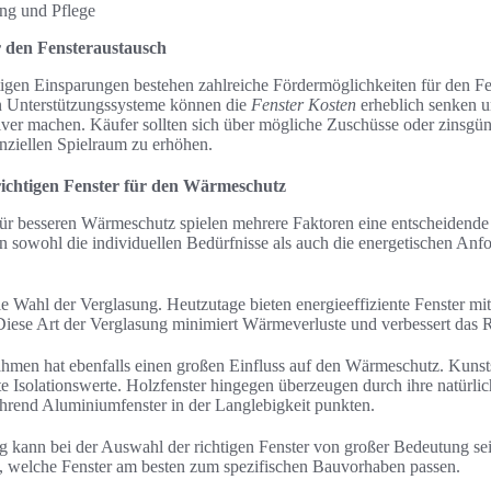
ng und Pflege
r den Fensteraustausch
stigen Einsparungen bestehen zahlreiche Fördermöglichkeiten für den F
en Unterstützungssysteme können die
Fenster Kosten
erheblich senken 
iver machen. Käufer sollten sich über mögliche Zuschüsse oder zinsgü
anziellen Spielraum zu erhöhen.
richtigen Fenster für den Wärmeschutz
ür besseren Wärmeschutz spielen mehrere Faktoren eine entscheidende
en sowohl die individuellen Bedürfnisse als auch die energetischen A
die Wahl der Verglasung. Heutzutage bieten energieeffiziente Fenster mi
iese Art der Verglasung minimiert Wärmeverluste und verbessert das 
ahmen hat ebenfalls einen großen Einfluss auf den Wärmeschutz. Kunsts
te Isolationswerte. Holzfenster hingegen überzeugen durch ihre natürli
hrend Aluminiumfenster in der Langlebigkeit punkten.
g kann bei der Auswahl der richtigen Fenster von großer Bedeutung se
, welche Fenster am besten zum spezifischen Bauvorhaben passen.