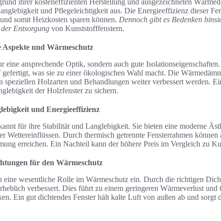
fgrund ihrer kosteneffizienten Herstellung und ausgezeichneten Wärme
anglebigkeit und Pflegeleichtigkeit aus. Die Energieeffizienz dieser Fe
n und somit Heizkosten sparen können.
Dennoch gibt es Bedenken hinsic
i der Entsorgung
von Kunststofffenstern.
he Aspekte und Wärmeschutz
ur eine ansprechende Optik, sondern auch gute Isolationseigenschaften.
gefertigt, was sie zu einer ökologischen Wahl macht. Die Wärmedämm
 speziellen Holzarten und Behandlungen weiter verbessert werden. E
anglebigkeit der Holzfenster zu sichern.
ebigkeit und Energieeffizienz
nnt für ihre Stabilität und Langlebigkeit. Sie bieten eine moderne Äst
er Wettereinflüssen. Durch thermisch getrennte Fensterrahmen können
ng erreichen. Ein Nachteil kann der höhere Preis im Vergleich zu Kuns
ichtungen für den Wärmeschutz
 eine wesentliche Rolle im Wärmeschutz ein. Durch die richtigen Dich
erheblich verbessert. Dies führt zu einem geringeren Wärmeverlust und t
en. Ein gut dichtendes Fenster hält kalte Luft von außen ab und sorgt 