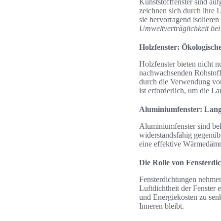
Kunststofffenster sind au
zeichnen sich durch ihre L
sie hervorragend isoliere
Umweltverträglichkeit be
Holzfenster: Ökologisc
Holzfenster bieten nicht n
nachwachsenden Rohstoff 
durch die Verwendung von
ist erforderlich, um die L
Aluminiumfenster: Langl
Aluminiumfenster sind beka
widerstandsfähig gegenüb
eine effektive Wärmedämmu
Die Rolle von Fensterd
Fensterdichtungen nehmen
Luftdichtheit der Fenster 
und Energiekosten zu senk
Inneren bleibt.