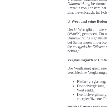
Dämmwirkung
bestimmen.
Effizienz
von Fenstern hat
Energieverbrauch. Im Fol
U-Wert und seine Bede
Der U-Wert gibt an, wie v
(W/m²K) gemessen. Ein n
Dämmwirkung signalisier
bei Sanierungen in der Re
die
energetische Effizienz
v
beiträgt.
Verglasungsarten: Einfa
Die Verglasung spielt ein
verschiedene Verglasungsa
Einfachverglasung:
Doppelverglasung: 
Wert senkt.
Dreifachverglasung:
energieeffiziente G
Welche Fenster verbess