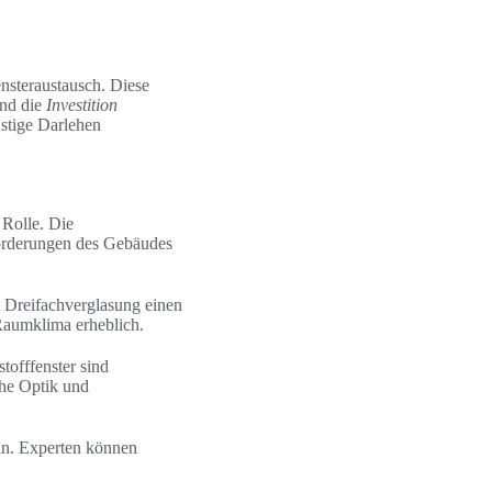
ensteraustausch. Diese
und die
Investition
nstige Darlehen
 Rolle. Die
nforderungen des Gebäudes
t Dreifachverglasung einen
Raumklima erheblich.
tofffenster sind
che Optik und
in. Experten können