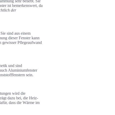
dämmung sehr beliebt. Sie
nster ist bemerkenswert, da
htlich der
 Sie sind aus einem
ung dieser Fenster kann
in gewisser Pflegeaufwand
hetik und sind
 auch Aluminiumfenster
tstofffenstern sein.
tungen wird die
rägt dazu bei, die Heiz-
dafür, dass die Wärme im