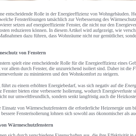
ne entscheidende Rolle in der Energieeffizienz von Wohngebäuden. Heu
, welche Fensterlösungen tatsächlich zur Verbesserung des Wärmeschut
ierer setzen auf energieeffiziente Fenster, die nicht nur den Energiev
kosten reduzieren können. In diesem Artikel wird aufgezeigt, wie versc
aßnahmen dazu führen, dass Wohnräume nicht nur gemütlicher, sonde
meschutz von Fenstern
ern spielt eine entscheidende Rolle für die Energieeffizienz eines Ge
or allem durch Fenster, die unzureichend isoliert sind. Daher ist die
F
meverluste zu minimieren und den Wohnkomfort zu steigern.
hrt zu einem erhöhten Energiebedarf, was sich negativ auf die
Energ
enster bieten eine verbesserte Isolierung, wodurch Energieverluste sig
icht nur umweltfreundlich, sondern senkt langfristig auch die Heizkoste
der Einsatz von Wärmeschutzfenstern die erforderliche Heizenergie um b
e bessere Fensterisolierung lohnen sich sowohl aus ökonomischer als au
 von Wärmeschutzfenstern
en sich durch verschiedene Eigenschaften aus, die ihre Effektivität in