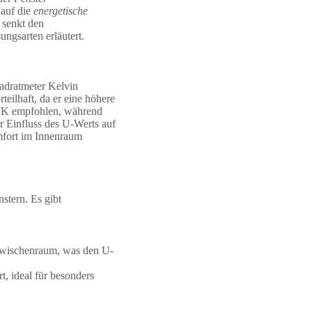
 auf die
energetische
 senkt den
ngsarten erläutert.
adratmeter Kelvin
teilhaft, da er eine höhere
m²K empfohlen, während
r Einfluss des U-Werts auf
mfort im Innenraum
stern. Es gibt
zwischenraum, was den U-
, ideal für besonders