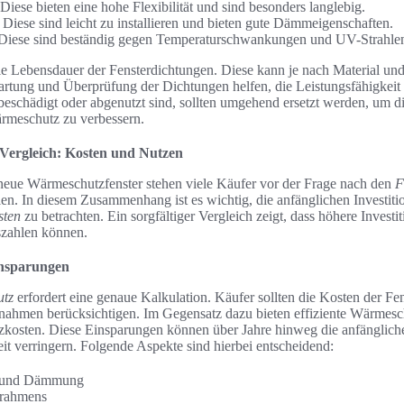
ese bieten eine hohe Flexibilität und sind besonders langlebig.
iese sind leicht zu installieren und bieten gute Dämmeigenschaften.
 Diese sind beständig gegen Temperaturschwankungen und UV-Strahle
 die Lebensdauer der Fensterdichtungen. Diese kann je nach Material
rtung und Überprüfung der Dichtungen helfen, die Leistungsfähigkeit 
beschädigt oder abgenutzt sind, sollten umgehend ersetzt werden, um di
rmeschutz zu verbessern.
Vergleich: Kosten und Nutzen
neue Wärmeschutzfenster stehen viele Käufer vor der Frage nach den
F
en. In diesem Zusammenhang ist es wichtig, die anfänglichen Investiti
sten
zu betrachten. Ein sorgfältiger Vergleich zeigt, dass höhere Investi
uszahlen können.
Einsparungen
utz
erfordert eine genaue Kalkulation. Käufer sollten die Kosten der Fens
ahmen berücksichtigen. Im Gegensatz dazu bieten effiziente Wärmeschu
zkosten. Diese Einsparungen können über Jahre hinweg die anfänglich
it verringern. Folgende Aspekte sind hierbei entscheidend:
g und Dämmung
rrahmens