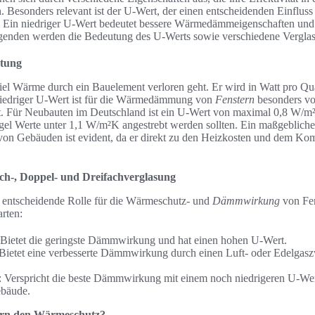
 Besonders relevant ist der U-Wert, der einen entscheidenden Einfluss
. Ein niedriger U-Wert bedeutet bessere Wärmedämmeigenschaften und
genden werden die Bedeutung des U-Werts sowie verschiedene Verglasu
utung
iel Wärme durch ein Bauelement verloren geht. Er wird in Watt pro Qu
iedriger U-Wert ist für die Wärmedämmung von
Fenstern
besonders vor
t. Für Neubauten im Deutschland ist ein U-Wert von maximal 0,8 W/
gel Werte unter 1,1 W/m²K angestrebt werden sollten. Ein maßgebliche
on Gebäuden ist evident, da er direkt zu den Heizkosten und dem Ko
ch-, Doppel- und Dreifachverglasung
e entscheidende Rolle für die Wärmeschutz- und
Dämmwirkung
von Fen
rten:
 Bietet die geringste Dämmwirkung und hat einen hohen U-Wert.
Bietet eine verbesserte Dämmwirkung durch einen Luft- oder Edelgas
 Verspricht die beste Dämmwirkung mit einem noch niedrigeren U-Wert
ebäude.
ern den Wärmeschutz?