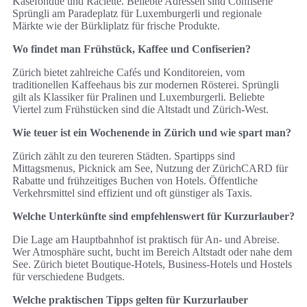
Käsefondue und Raclette. Beliebte Adressen sind Confiserie
Sprüngli am Paradeplatz für Luxemburgerli und regionale
Märkte wie der Bürkliplatz für frische Produkte.
Wo findet man Frühstück, Kaffee und Confiserien?
Zürich bietet zahlreiche Cafés und Konditoreien, vom
traditionellen Kaffeehaus bis zur modernen Rösterei. Sprüngli
gilt als Klassiker für Pralinen und Luxemburgerli. Beliebte
Viertel zum Frühstücken sind die Altstadt und Zürich-West.
Wie teuer ist ein Wochenende in Zürich und wie spart man?
Zürich zählt zu den teureren Städten. Spartipps sind
Mittagsmenus, Picknick am See, Nutzung der ZürichCARD für
Rabatte und frühzeitiges Buchen von Hotels. Öffentliche
Verkehrsmittel sind effizient und oft günstiger als Taxis.
Welche Unterkünfte sind empfehlenswert für Kurzurlauber?
Die Lage am Hauptbahnhof ist praktisch für An- und Abreise.
Wer Atmosphäre sucht, bucht im Bereich Altstadt oder nahe dem
See. Zürich bietet Boutique-Hotels, Business-Hotels und Hostels
für verschiedene Budgets.
Welche praktischen Tipps gelten für Kurzurlauber