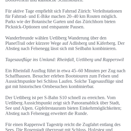
Für aktive Tage empfiehlt sich Fahrrad Zürich: Verleihstationen
für Fahrrad- und E-Bike machen 20–40 km Routen möglich.
Parks wie der Botanische Garten und das Zürichhorn bieten
Picknick-Optionen und entspannte Pausen.
Wanderfreunde wählen Uetliberg Wanderung über den
PlanetTrail oder kürzere Wege auf Adlisberg und Käferberg. Der
Abstieg nach Felsenegg lässt sich mit Seilbahn kombinieren.
Tagesausflüge ins Umland: Rheinfall, Uetliberg und Rapperswil
Ein Rheinfall Ausflug führt in etwa 45–60 Minuten per Zug nach
Schaffhausen. Besucher erleben Bootstouren zum Felsen und
Aussichtspunkte bei Schloss Laufen. Solche Tagesausflüge sind
gut mit historischen Ortsbesuchen kombinierbar.
Der Uetliberg ist per S-Bahn S10 schnell zu erreichen. Vom
Uetliberg Aussichtspunkt zeigt sich Panoramablick über Stadt,
See und Alpen. Gipfelrestaurants bieten Einkehrmöglichkeiten;
Abstieg nach Felsenegg erweitert die Runde.
Für einen Rapperswil Tagestrip reicht die Zugfahrt entlang des
Sees. Die Rosenstadt überzeugt mit Schloss, Holzsteg und