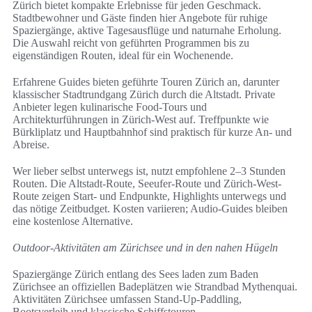
Zürich bietet kompakte Erlebnisse für jeden Geschmack.
Stadtbewohner und Gäste finden hier Angebote für ruhige
Spaziergänge, aktive Tagesausflüge und naturnahe Erholung.
Die Auswahl reicht von geführten Programmen bis zu
eigenständigen Routen, ideal für ein Wochenende.
Erfahrene Guides bieten geführte Touren Zürich an, darunter
klassischer Stadtrundgang Zürich durch die Altstadt. Private
Anbieter legen kulinarische Food-Tours und
Architekturführungen in Zürich-West auf. Treffpunkte wie
Bürkliplatz und Hauptbahnhof sind praktisch für kurze An- und
Abreise.
Wer lieber selbst unterwegs ist, nutzt empfohlene 2–3 Stunden
Routen. Die Altstadt-Route, Seeufer-Route und Zürich-West-
Route zeigen Start- und Endpunkte, Highlights unterwegs und
das nötige Zeitbudget. Kosten variieren; Audio-Guides bleiben
eine kostenlose Alternative.
Outdoor-Aktivitäten am Zürichsee und in den nahen Hügeln
Spaziergänge Zürich entlang des Sees laden zum Baden
Zürichsee an offiziellen Badeplätzen wie Strandbad Mythenquai.
Aktivitäten Zürichsee umfassen Stand-Up-Paddling,
Bootsverleih und klassische Schiffstouren.