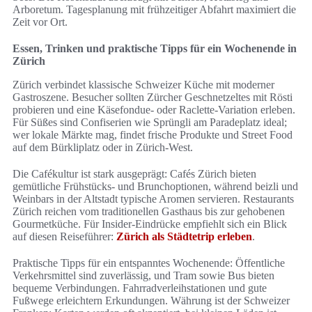
Arboretum. Tagesplanung mit frühzeitiger Abfahrt maximiert die
Zeit vor Ort.
Essen, Trinken und praktische Tipps für ein Wochenende in
Zürich
Zürich verbindet klassische Schweizer Küche mit moderner
Gastroszene. Besucher sollten Zürcher Geschnetzeltes mit Rösti
probieren und eine Käsefondue- oder Raclette-Variation erleben.
Für Süßes sind Confiserien wie Sprüngli am Paradeplatz ideal;
wer lokale Märkte mag, findet frische Produkte und Street Food
auf dem Bürkliplatz oder in Zürich-West.
Die Cafékultur ist stark ausgeprägt: Cafés Zürich bieten
gemütliche Frühstücks- und Brunchoptionen, während beizli und
Weinbars in der Altstadt typische Aromen servieren. Restaurants
Zürich reichen vom traditionellen Gasthaus bis zur gehobenen
Gourmetküche. Für Insider-Eindrücke empfiehlt sich ein Blick
auf diesen Reiseführer:
Zürich als Städtetrip erleben
.
Praktische Tipps für ein entspanntes Wochenende: Öffentliche
Verkehrsmittel sind zuverlässig, und Tram sowie Bus bieten
bequeme Verbindungen. Fahrradverleihstationen und gute
Fußwege erleichtern Erkundungen. Währung ist der Schweizer