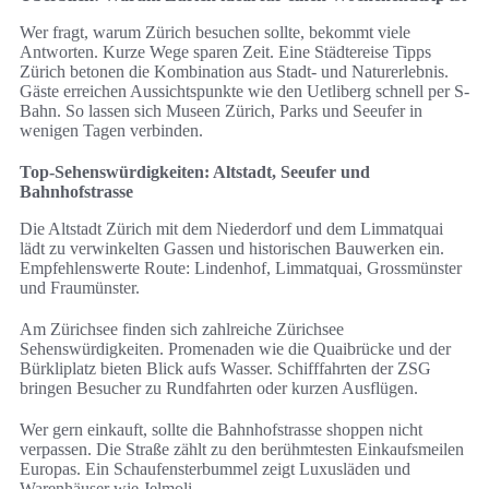
Wer fragt, warum Zürich besuchen sollte, bekommt viele
Antworten. Kurze Wege sparen Zeit. Eine Städtereise Tipps
Zürich betonen die Kombination aus Stadt- und Naturerlebnis.
Gäste erreichen Aussichtspunkte wie den Uetliberg schnell per S-
Bahn. So lassen sich Museen Zürich, Parks und Seeufer in
wenigen Tagen verbinden.
Top-Sehenswürdigkeiten: Altstadt, Seeufer und
Bahnhofstrasse
Die Altstadt Zürich mit dem Niederdorf und dem Limmatquai
lädt zu verwinkelten Gassen und historischen Bauwerken ein.
Empfehlenswerte Route: Lindenhof, Limmatquai, Grossmünster
und Fraumünster.
Am Zürichsee finden sich zahlreiche Zürichsee
Sehenswürdigkeiten. Promenaden wie die Quaibrücke und der
Bürkliplatz bieten Blick aufs Wasser. Schifffahrten der ZSG
bringen Besucher zu Rundfahrten oder kurzen Ausflügen.
Wer gern einkauft, sollte die Bahnhofstrasse shoppen nicht
verpassen. Die Straße zählt zu den berühmtesten Einkaufsmeilen
Europas. Ein Schaufensterbummel zeigt Luxusläden und
Warenhäuser wie Jelmoli.