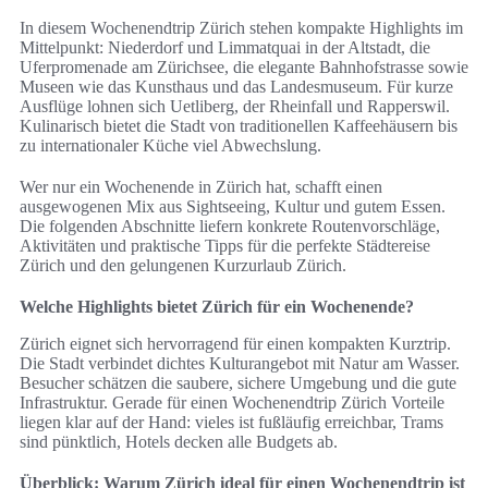
In diesem Wochenendtrip Zürich stehen kompakte Highlights im
Mittelpunkt: Niederdorf und Limmatquai in der Altstadt, die
Uferpromenade am Zürichsee, die elegante Bahnhofstrasse sowie
Museen wie das Kunsthaus und das Landesmuseum. Für kurze
Ausflüge lohnen sich Uetliberg, der Rheinfall und Rapperswil.
Kulinarisch bietet die Stadt von traditionellen Kaffeehäusern bis
zu internationaler Küche viel Abwechslung.
Wer nur ein Wochenende in Zürich hat, schafft einen
ausgewogenen Mix aus Sightseeing, Kultur und gutem Essen.
Die folgenden Abschnitte liefern konkrete Routenvorschläge,
Aktivitäten und praktische Tipps für die perfekte Städtereise
Zürich und den gelungenen Kurzurlaub Zürich.
Welche Highlights bietet Zürich für ein Wochenende?
Zürich eignet sich hervorragend für einen kompakten Kurztrip.
Die Stadt verbindet dichtes Kulturangebot mit Natur am Wasser.
Besucher schätzen die saubere, sichere Umgebung und die gute
Infrastruktur. Gerade für einen Wochenendtrip Zürich Vorteile
liegen klar auf der Hand: vieles ist fußläufig erreichbar, Trams
sind pünktlich, Hotels decken alle Budgets ab.
Überblick: Warum Zürich ideal für einen Wochenendtrip ist