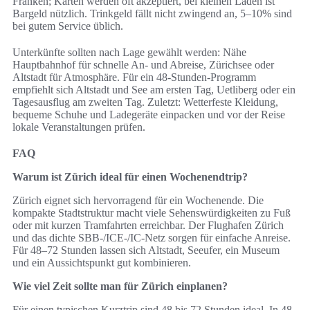
Franken; Karten werden oft akzeptiert, bei kleinen Läden ist
Bargeld nützlich. Trinkgeld fällt nicht zwingend an, 5–10% sind
bei gutem Service üblich.
Unterkünfte sollten nach Lage gewählt werden: Nähe
Hauptbahnhof für schnelle An- und Abreise, Zürichsee oder
Altstadt für Atmosphäre. Für ein 48-Stunden-Programm
empfiehlt sich Altstadt und See am ersten Tag, Uetliberg oder ein
Tagesausflug am zweiten Tag. Zuletzt: Wetterfeste Kleidung,
bequeme Schuhe und Ladegeräte einpacken und vor der Reise
lokale Veranstaltungen prüfen.
FAQ
Warum ist Zürich ideal für einen Wochenendtrip?
Zürich eignet sich hervorragend für ein Wochenende. Die
kompakte Stadtstruktur macht viele Sehenswürdigkeiten zu Fuß
oder mit kurzen Tramfahrten erreichbar. Der Flughafen Zürich
und das dichte SBB-/ICE-/IC-Netz sorgen für einfache Anreise.
Für 48–72 Stunden lassen sich Altstadt, Seeufer, ein Museum
und ein Aussichtspunkt gut kombinieren.
Wie viel Zeit sollte man für Zürich einplanen?
Für einen typischen Kurztrip sind 48 bis 72 Stunden ideal. In 48