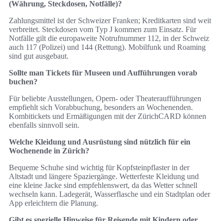
(Währung, Steckdosen, Notfälle)?
Zahlungsmittel ist der Schweizer Franken; Kreditkarten sind weit
verbreitet. Steckdosen vom Typ J kommen zum Einsatz. Für
Notfälle gilt die europaweite Notrufnummer 112, in der Schweiz
auch 117 (Polizei) und 144 (Rettung). Mobilfunk und Roaming
sind gut ausgebaut.
Sollte man Tickets für Museen und Aufführungen vorab
buchen?
Für beliebte Ausstellungen, Opern- oder Theateraufführungen
empfiehlt sich Vorabbuchung, besonders an Wochenenden.
Kombitickets und Ermäßigungen mit der ZürichCARD können
ebenfalls sinnvoll sein.
Welche Kleidung und Ausrüstung sind nützlich für ein
Wochenende in Zürich?
Bequeme Schuhe sind wichtig für Kopfsteinpflaster in der
Altstadt und längere Spaziergänge. Wetterfeste Kleidung und
eine kleine Jacke sind empfehlenswert, da das Wetter schnell
wechseln kann. Ladegerät, Wasserflasche und ein Stadtplan oder
App erleichtern die Planung.
Gibt es spezielle Hinweise für Reisende mit Kindern oder