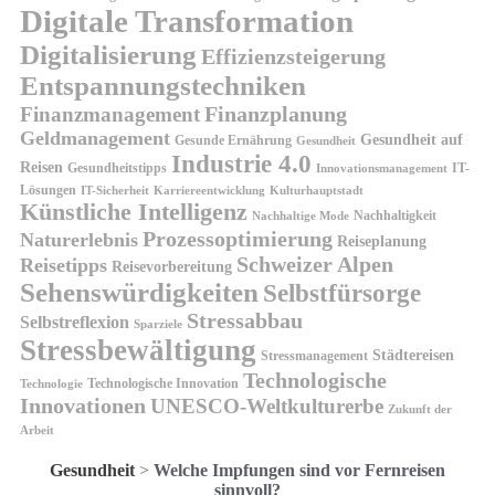
Digitale Transformation
Digitalisierung
Effizienzsteigerung
Entspannungstechniken
Finanzplanung
Finanzmanagement
Geldmanagement
Gesundheit auf
Gesunde Ernährung
Gesundheit
Industrie 4.0
Reisen
Gesundheitstipps
IT-
Innovationsmanagement
Lösungen
IT-Sicherheit
Karriereentwicklung
Kulturhauptstadt
Künstliche Intelligenz
Nachhaltigkeit
Nachhaltige Mode
Prozessoptimierung
Naturerlebnis
Reiseplanung
Schweizer Alpen
Reisetipps
Reisevorbereitung
Sehenswürdigkeiten
Selbstfürsorge
Stressabbau
Selbstreflexion
Sparziele
Stressbewältigung
Städtereisen
Stressmanagement
Technologische
Technologische Innovation
Technologie
Innovationen
UNESCO-Weltkulturerbe
Zukunft der
Arbeit
Gesundheit
>
Welche Impfungen sind vor Fernreisen
sinnvoll?