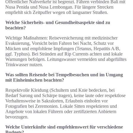
Öffentlicher Nahverkehr ist begrenzt. Fähren verbinden Bali mit
Nusa Penida und Nusa Lembongan. Für längere Strecken
empfiehlt sich Zeitpuffer wegen oft langsamer Straßen.
Welche Sicherheits- und Gesundheitsaspekte sind zu
beachten?
Wichtige Maßnahmen: Reiseversicherung mit medizinischer
Evakuierung, Vorsicht beim Fahren bei Nacht, Schutz vor
Mücken und empfohlene Impfungen (Tetanus, Hepatitis A/B,
ggf. Typhus). Bei Stränden auf Rip Currents achten und lokale
Warnungen befolgen. Leitungswasser vermeiden und abgefülltes
Trinkwasser nutzen.
Was sollten Reisende bei Tempelbesuchen und im Umgang
mit Einheimischen beachten?
Respektvolle Kleidung (Schultern und Knie bedecken, bei
Bedarf Sarong und Schärpe tragen), keine laute oder respektlose
Verhaltensweise in Sakralorten, Erlaubnis einholen vor
Fotografien bei Zeremonien. Lokale Sitten respektieren und
Angebote von lokalen Führern oder zertifizierten Anbietern
bevorzugen.
Welche Unterkünfte sind empfehlenswert für verschiedene
Budgets?