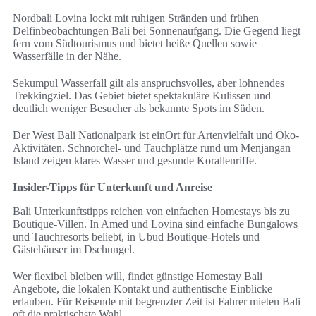
Nordbali Lovina lockt mit ruhigen Stränden und frühen
Delfinbeobachtungen Bali bei Sonnenaufgang. Die Gegend liegt
fern vom Südtourismus und bietet heiße Quellen sowie
Wasserfälle in der Nähe.
Sekumpul Wasserfall gilt als anspruchsvolles, aber lohnendes
Trekkingziel. Das Gebiet bietet spektakuläre Kulissen und
deutlich weniger Besucher als bekannte Spots im Süden.
Der West Bali Nationalpark ist einOrt für Artenvielfalt und Öko-
Aktivitäten. Schnorchel- und Tauchplätze rund um Menjangan
Island zeigen klares Wasser und gesunde Korallenriffe.
Insider-Tipps für Unterkunft und Anreise
Bali Unterkunftstipps reichen von einfachen Homestays bis zu
Boutique-Villen. In Amed und Lovina sind einfache Bungalows
und Tauchresorts beliebt, in Ubud Boutique-Hotels und
Gästehäuser im Dschungel.
Wer flexibel bleiben will, findet günstige Homestay Bali
Angebote, die lokalen Kontakt und authentische Einblicke
erlauben. Für Reisende mit begrenzter Zeit ist Fahrer mieten Bali
oft die praktischste Wahl.