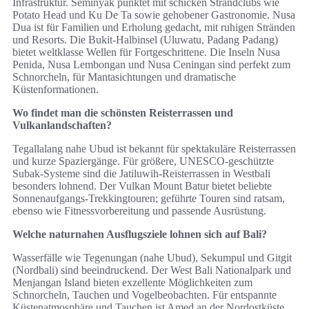
Infrastruktur. Seminyak punktet mit schicken Strandclubs wie
Potato Head und Ku De Ta sowie gehobener Gastronomie. Nusa
Dua ist für Familien und Erholung gedacht, mit ruhigen Stränden
und Resorts. Die Bukit‑Halbinsel (Uluwatu, Padang Padang)
bietet weltklasse Wellen für Fortgeschrittene. Die Inseln Nusa
Penida, Nusa Lembongan und Nusa Ceningan sind perfekt zum
Schnorcheln, für Mantasichtungen und dramatische
Küstenformationen.
Wo findet man die schönsten Reisterrassen und
Vulkanlandschaften?
Tegallalang nahe Ubud ist bekannt für spektakuläre Reisterrassen
und kurze Spaziergänge. Für größere, UNESCO-geschützte
Subak‑Systeme sind die Jatiluwih‑Reisterrassen in Westbali
besonders lohnend. Der Vulkan Mount Batur bietet beliebte
Sonnenaufgangs‑Trekkingtouren; geführte Touren sind ratsam,
ebenso wie Fitnessvorbereitung und passende Ausrüstung.
Welche naturnahen Ausflugsziele lohnen sich auf Bali?
Wasserfälle wie Tegenungan (nahe Ubud), Sekumpul und Gitgit
(Nordbali) sind beeindruckend. Der West Bali Nationalpark und
Menjangan Island bieten exzellente Möglichkeiten zum
Schnorcheln, Tauchen und Vogelbeobachten. Für entspannte
Küstenatmosphäre und Tauchen ist Amed an der Nordostküste