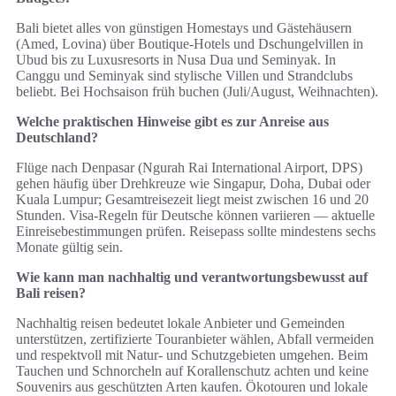
Bali bietet alles von günstigen Homestays und Gästehäusern
(Amed, Lovina) über Boutique‑Hotels und Dschungelvillen in
Ubud bis zu Luxusresorts in Nusa Dua und Seminyak. In
Canggu und Seminyak sind stylische Villen und Strandclubs
beliebt. Bei Hochsaison früh buchen (Juli/August, Weihnachten).
Welche praktischen Hinweise gibt es zur Anreise aus
Deutschland?
Flüge nach Denpasar (Ngurah Rai International Airport, DPS)
gehen häufig über Drehkreuze wie Singapur, Doha, Dubai oder
Kuala Lumpur; Gesamtreisezeit liegt meist zwischen 16 und 20
Stunden. Visa‑Regeln für Deutsche können variieren — aktuelle
Einreisebestimmungen prüfen. Reisepass sollte mindestens sechs
Monate gültig sein.
Wie kann man nachhaltig und verantwortungsbewusst auf
Bali reisen?
Nachhaltig reisen bedeutet lokale Anbieter und Gemeinden
unterstützen, zertifizierte Touranbieter wählen, Abfall vermeiden
und respektvoll mit Natur- und Schutzgebieten umgehen. Beim
Tauchen und Schnorcheln auf Korallenschutz achten und keine
Souvenirs aus geschützten Arten kaufen. Ökotouren und lokale