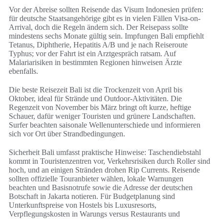
Vor der Abreise sollten Reisende das Visum Indonesien prüfen:
für deutsche Staatsangehörige gibt es in vielen Fällen Visa-on-
Arrival, doch die Regeln ändern sich. Der Reisepass sollte
mindestens sechs Monate gültig sein. Impfungen Bali empfiehlt
Tetanus, Diphtherie, Hepatitis A/B und je nach Reiseroute
Typhus; vor der Fahrt ist ein Arztgespräch ratsam. Auf
Malariarisiken in bestimmten Regionen hinweisen Ärzte
ebenfalls.
Die beste Reisezeit Bali ist die Trockenzeit von April bis
Oktober, ideal für Strände und Outdoor-Aktivitäten. Die
Regenzeit von November bis März bringt oft kurze, heftige
Schauer, dafür weniger Touristen und grünere Landschaften.
Surfer beachten saisonale Wellenunterschiede und informieren
sich vor Ort über Strandbedingungen.
Sicherheit Bali umfasst praktische Hinweise: Taschendiebstahl
kommt in Touristenzentren vor, Verkehrsrisiken durch Roller sind
hoch, und an einigen Stränden drohen Rip Currents. Reisende
sollten offizielle Touranbieter wählen, lokale Warnungen
beachten und Basisnotrufe sowie die Adresse der deutschen
Botschaft in Jakarta notieren. Für Budgetplanung sind
Unterkunftspreise von Hostels bis Luxusresorts,
Verpflegungskosten in Warungs versus Restaurants und