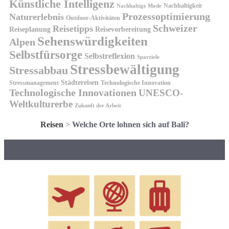
Künstliche Intelligenz
Nachhaltigkeit
Nachhaltige Mode
Prozessoptimierung
Naturerlebnis
Outdoor-Aktivitäten
Schweizer
Reisetipps
Reiseplanung
Reisevorbereitung
Sehenswürdigkeiten
Alpen
Selbstfürsorge
Selbstreflexion
Sparziele
Stressbewältigung
Stressabbau
Städtereisen
Stressmanagement
Technologische Innovation
Technologische Innovationen
UNESCO-
Weltkulturerbe
Zukunft der Arbeit
Reisen
>
Welche Orte lohnen sich auf Bali?