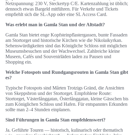
Netzspannung: 230 V, Steckertyp C/E. Kartenzahlung ist üblich;
dennoch etwas Bargeld mitführen. Für Verkehr und Tickets
empfiehlt sich die SL-App oder eine SL Access Card.
Was erlebt man in Gamla Stan und der Altstadt?
Gamla Stan bietet enge Kopfsteinpflastergassen, bunte Fassaden
am Stortorget und historische Kirchen wie die Nikolaikyrkan.
Sehenswürdigkeiten sind das Königliche Schloss mit möglichen
Museumsbesuchen und der Wachwechsel. Zahlreiche kleine
Museen, Cafés und Souvenirläden laden zu Pausen und
Shopping ein.
Welche Fotospots und Rundgangsrouten in Gamla Stan gibt
es?
Typische Fotospots sind Mårten Trotzigs Gränd, die Ansichten
von Skeppsbron und der Stortorget. Empfohlene Route:
Stortorget, Västerlånggatan, Österlånggatan, kleine Gässchen bis
zum Königlichen Schloss und Hafen. Für entspanntes Erkunden
sollte man 2–4 Stunden einplanen.
Sind Führungen in Gamla Stan empfehlenswert?
Ja. Geführte Touren — historisch, kulinarisch oder thematisch