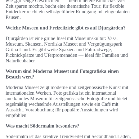
wie „gruselige Geschichten“ — liefern tiefere Einblicke. Wer
Zeit sparen möchte, bucht eine thematische Tour; für flexible
Entdecker reicht ein selbstgeführter Rundgang mit eingeplanten
Pausen.
Welche Museen und Freizeitziele gibt es auf Djurgården?
Djurgården ist eine grüne Insel mit Museumskultur: Vasa-
Museum, Skansen, Nordiska Museet und Vergnügungspark
Gröna Lund. Es gibt weite Spazier- und Fahrradwege,
Picknickplätze und Uferpromenaden — ideal für Familien und
Naturliebhaber.
Warum sind Moderna Museet und Fotografiska einen
Besuch wert?
Moderna Museet zeigt moderne und zeitgenössische Kunst mit
internationalen Werken. Fotografiska ist ein international
anerkanntes Museum für zeitgenössische Fotografie und bietet
regelmäßig wechselnde Ausstellungen sowie ein Café mit
Aussicht. Vorabbuchung für populäre Ausstellungen wird
empfohlen.
Was macht Södermalm besonders?
Södermalm ist das kreative Trendviertel mit Secondhand-Läden,