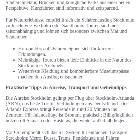
Stadtarchitektur, Brücken und königliche Parks aus einer neuen
Perspektive. Kurzfahrten sind informativ und zeitsparend.
Für Naturerlebnisse empfiehlt sich ein Schärenausflug Stockholm
zu Inseln wie Vaxholm oder Sandhamn. Touren sind meist
saisonabhängig und lohnen sich besonders zwischen Mai und
September.
Hop-on-Hop-off-Fähren eignen sich für kürzere
Erkundungen.
Mehrtägige Touren bieten tiefe Einblicke in die Natur des
Stockholmer Archipels.
Wetterfeste Kleidung und kombinierbare Museumspässe
machen den Ausflug entspannter.
Praktische Tipps zu Anreise, Transport und Geheimtipps
Die Anreise Stockholm gelingt per Flug über Stockholm-Arlanda
(ARN), das beste Tor für Verbindungen aus Deutschland. Der
Arlanda Express bringt Reisende in rund 20 Minuten ins
Zentrum. Für Inlandsflüge ist Bromma praktisch; Billigfluglinien
nutzen oft Skavsta oder Västerås, die weiter außerhalb liegen.
Vor Ort empfiehlt sich das SL-System für einfachen Transport
Stockholm: Metro, Busse, Trams, Pendelzüge und Fähren