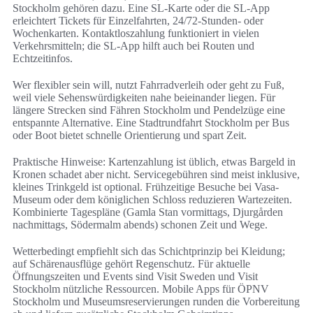
Stockholm gehören dazu. Eine SL-Karte oder die SL-App
erleichtert Tickets für Einzelfahrten, 24/72-Stunden- oder
Wochenkarten. Kontaktloszahlung funktioniert in vielen
Verkehrsmitteln; die SL-App hilft auch bei Routen und
Echtzeitinfos.
Wer flexibler sein will, nutzt Fahrradverleih oder geht zu Fuß,
weil viele Sehenswürdigkeiten nahe beieinander liegen. Für
längere Strecken sind Fähren Stockholm und Pendelzüge eine
entspannte Alternative. Eine Stadtrundfahrt Stockholm per Bus
oder Boot bietet schnelle Orientierung und spart Zeit.
Praktische Hinweise: Kartenzahlung ist üblich, etwas Bargeld in
Kronen schadet aber nicht. Servicegebühren sind meist inklusive,
kleines Trinkgeld ist optional. Frühzeitige Besuche bei Vasa-
Museum oder dem königlichen Schloss reduzieren Wartezeiten.
Kombinierte Tagespläne (Gamla Stan vormittags, Djurgården
nachmittags, Södermalm abends) schonen Zeit und Wege.
Wetterbedingt empfiehlt sich das Schichtprinzip bei Kleidung;
auf Schärenausflüge gehört Regenschutz. Für aktuelle
Öffnungszeiten und Events sind Visit Sweden und Visit
Stockholm nützliche Ressourcen. Mobile Apps für ÖPNV
Stockholm und Museumsreservierungen runden die Vorbereitung