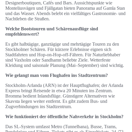
Designerboutiquen, Cafés und Bars. Aussichtspunkte wie
Monteliusvägen und Fjällgatan bieten Panorama auf Gamla Stan
und das Wasser. Abends belebt ein vielfältiges Gastronomie- und
Nachtleben die Straßen.
Welche Bootstouren und Schärenausflüge sind
empfehlenswert?
Es gibt halbtägige, ganztägige und mehrtägige Touren zu den
Stockholmer Schären. Für kürzere Erlebnisse eignen sich
Stadtfahrten und Hop-on-Hop-off-Fähren. Für Naturliebhaber
sind Vaxholm oder Sandhamn beliebte Ziele. Wetterfeste
Kleidung und saisonale Planung (Mai–September) sind wichtig.
Wie gelangt man vom Flughafen ins Stadtzentrum?
Stockholm-Arlanda (ARN) ist der Hauptflughafen; der Arlanda
Express bringt Reisende in etwa 20 Minuten ins Zentrum.
Bromma bedient Inlandsflüge. Günstigere Alternativen wie
Skavsta liegen weiter entfernt. Es gibt zudem Bus- und
Zugverbindungen ins Stadtzentrum.
Wie funktioniert der öffentliche Nahverkehr in Stockholm?
Das SL-System umfasst Metro (Tunnelbana), Busse, Trams,
Pendelzüge und Fähren. Tickets gibt es als Einzeltickets, 24-/72-