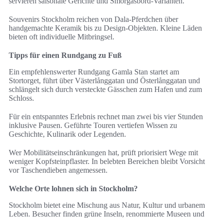
servieren saisonale Gerichte und Smörgåsbord-Varianten.
Souvenirs Stockholm reichen von Dala-Pferdchen über
handgemachte Keramik bis zu Design-Objekten. Kleine Läden
bieten oft individuelle Mitbringsel.
Tipps für einen Rundgang zu Fuß
Ein empfehlenswerter Rundgang Gamla Stan startet am
Stortorget, führt über Västerlånggatan und Österlånggatan und
schlängelt sich durch versteckte Gässchen zum Hafen und zum
Schloss.
Für ein entspanntes Erlebnis rechnet man zwei bis vier Stunden
inklusive Pausen. Geführte Touren vertiefen Wissen zu
Geschichte, Kulinarik oder Legenden.
Wer Mobilitätseinschränkungen hat, prüft priorisiert Wege mit
weniger Kopfsteinpflaster. In belebten Bereichen bleibt Vorsicht
vor Taschendieben angemessen.
Welche Orte lohnen sich in Stockholm?
Stockholm bietet eine Mischung aus Natur, Kultur und urbanem
Leben. Besucher finden grüne Inseln, renommierte Museen und