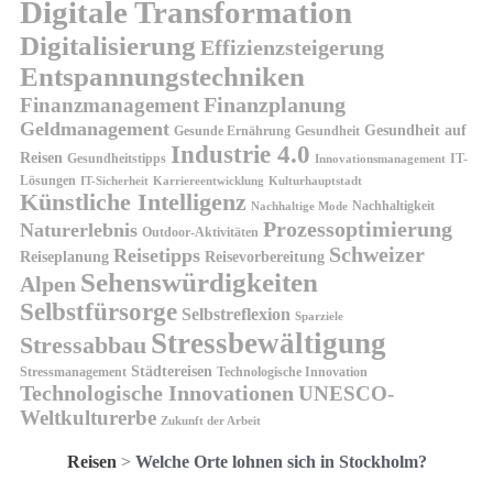
Digitale Transformation
Digitalisierung
Effizienzsteigerung
Entspannungstechniken
Finanzplanung
Finanzmanagement
Geldmanagement
Gesundheit auf
Gesunde Ernährung
Gesundheit
Industrie 4.0
Reisen
Gesundheitstipps
IT-
Innovationsmanagement
Lösungen
IT-Sicherheit
Karriereentwicklung
Kulturhauptstadt
Künstliche Intelligenz
Nachhaltigkeit
Nachhaltige Mode
Prozessoptimierung
Naturerlebnis
Outdoor-Aktivitäten
Schweizer
Reisetipps
Reiseplanung
Reisevorbereitung
Sehenswürdigkeiten
Alpen
Selbstfürsorge
Selbstreflexion
Sparziele
Stressbewältigung
Stressabbau
Städtereisen
Stressmanagement
Technologische Innovation
Technologische Innovationen
UNESCO-
Weltkulturerbe
Zukunft der Arbeit
Reisen
>
Welche Orte lohnen sich in Stockholm?