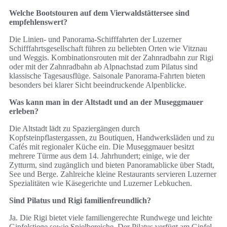
Welche Bootstouren auf dem Vierwaldstättersee sind
empfehlenswert?
Die Linien- und Panorama-Schifffahrten der Luzerner
Schifffahrtsgesellschaft führen zu beliebten Orten wie Vitznau
und Weggis. Kombinationsrouten mit der Zahnradbahn zur Rigi
oder mit der Zahnradbahn ab Alpnachstad zum Pilatus sind
klassische Tagesausflüge. Saisonale Panorama-Fahrten bieten
besonders bei klarer Sicht beeindruckende Alpenblicke.
Was kann man in der Altstadt und an der Museggmauer
erleben?
Die Altstadt lädt zu Spaziergängen durch
Kopfsteinpflastergassen, zu Boutiquen, Handwerksläden und zu
Cafés mit regionaler Küche ein. Die Museggmauer besitzt
mehrere Türme aus dem 14. Jahrhundert; einige, wie der
Zytturm, sind zugänglich und bieten Panoramablicke über Stadt,
See und Berge. Zahlreiche kleine Restaurants servieren Luzerner
Spezialitäten wie Käsegerichte und Luzerner Lebkuchen.
Sind Pilatus und Rigi familienfreundlich?
Ja. Die Rigi bietet viele familiengerechte Rundwege und leichte
Gipfelstiege sowie Spielbereiche. Der Pilatus verfügt am Gipfel