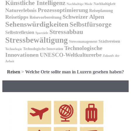
Künstliche Intelligenz
Nachhaltigkeit
Nachhaltige Mode
Prozessoptimierung
Naturerlebnis
Reiseplanung
Schweizer Alpen
Reisetipps
Reisevorbereitung
Sehenswürdigkeiten
Selbstfürsorge
Stressabbau
Selbstreflexion
Sparziele
Stressbewältigung
Städtereisen
Stressmanagement
Technologische
Technologische Innovation
Technologie
Innovationen
UNESCO-Weltkulturerbe
Zukunft der
Arbeit
Reisen
>
Welche Orte sollte man in Luzern gesehen haben?