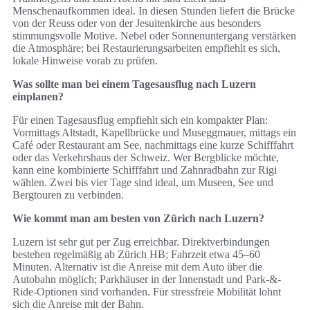
Menschenaufkommen ideal. In diesen Stunden liefert die Brücke
von der Reuss oder von der Jesuitenkirche aus besonders
stimmungsvolle Motive. Nebel oder Sonnenuntergang verstärken
die Atmosphäre; bei Restaurierungsarbeiten empfiehlt es sich,
lokale Hinweise vorab zu prüfen.
Was sollte man bei einem Tagesausflug nach Luzern
einplanen?
Für einen Tagesausflug empfiehlt sich ein kompakter Plan:
Vormittags Altstadt, Kapellbrücke und Museggmauer, mittags ein
Café oder Restaurant am See, nachmittags eine kurze Schifffahrt
oder das Verkehrshaus der Schweiz. Wer Bergblicke möchte,
kann eine kombinierte Schifffahrt und Zahnradbahn zur Rigi
wählen. Zwei bis vier Tage sind ideal, um Museen, See und
Bergtouren zu verbinden.
Wie kommt man am besten von Zürich nach Luzern?
Luzern ist sehr gut per Zug erreichbar. Direktverbindungen
bestehen regelmäßig ab Zürich HB; Fahrzeit etwa 45–60
Minuten. Alternativ ist die Anreise mit dem Auto über die
Autobahn möglich; Parkhäuser in der Innenstadt und Park-&-
Ride-Optionen sind vorhanden. Für stressfreie Mobilität lohnt
sich die Anreise mit der Bahn.