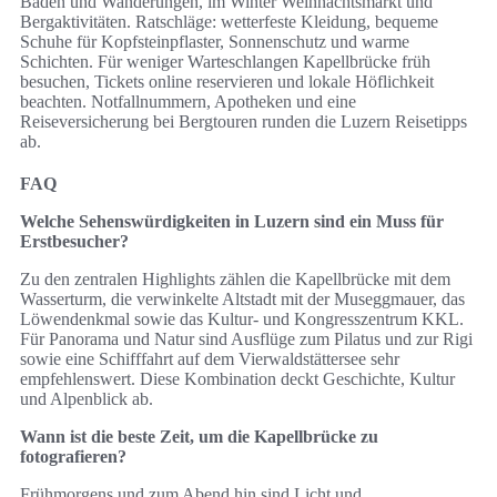
Baden und Wanderungen, im Winter Weihnachtsmarkt und
Bergaktivitäten. Ratschläge: wetterfeste Kleidung, bequeme
Schuhe für Kopfsteinpflaster, Sonnenschutz und warme
Schichten. Für weniger Warteschlangen Kapellbrücke früh
besuchen, Tickets online reservieren und lokale Höflichkeit
beachten. Notfallnummern, Apotheken und eine
Reiseversicherung bei Bergtouren runden die Luzern Reisetipps
ab.
FAQ
Welche Sehenswürdigkeiten in Luzern sind ein Muss für
Erstbesucher?
Zu den zentralen Highlights zählen die Kapellbrücke mit dem
Wasserturm, die verwinkelte Altstadt mit der Museggmauer, das
Löwendenkmal sowie das Kultur- und Kongresszentrum KKL.
Für Panorama und Natur sind Ausflüge zum Pilatus und zur Rigi
sowie eine Schifffahrt auf dem Vierwaldstättersee sehr
empfehlenswert. Diese Kombination deckt Geschichte, Kultur
und Alpenblick ab.
Wann ist die beste Zeit, um die Kapellbrücke zu
fotografieren?
Frühmorgens und zum Abend hin sind Licht und