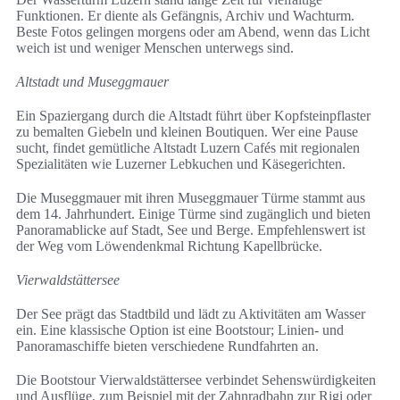
Funktionen. Er diente als Gefängnis, Archiv und Wachturm.
Beste Fotos gelingen morgens oder am Abend, wenn das Licht
weich ist und weniger Menschen unterwegs sind.
Altstadt und Museggmauer
Ein Spaziergang durch die Altstadt führt über Kopfsteinpflaster
zu bemalten Giebeln und kleinen Boutiquen. Wer eine Pause
sucht, findet gemütliche Altstadt Luzern Cafés mit regionalen
Spezialitäten wie Luzerner Lebkuchen und Käsegerichten.
Die Museggmauer mit ihren Museggmauer Türme stammt aus
dem 14. Jahrhundert. Einige Türme sind zugänglich und bieten
Panoramablicke auf Stadt, See und Berge. Empfehlenswert ist
der Weg vom Löwendenkmal Richtung Kapellbrücke.
Vierwaldstättersee
Der See prägt das Stadtbild und lädt zu Aktivitäten am Wasser
ein. Eine klassische Option ist eine Bootstour; Linien- und
Panoramaschiffe bieten verschiedene Rundfahrten an.
Die Bootstour Vierwaldstättersee verbindet Sehenswürdigkeiten
und Ausflüge, zum Beispiel mit der Zahnradbahn zur Rigi oder