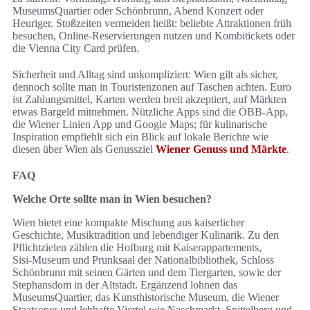
MuseumsQuartier oder Schönbrunn, Abend Konzert oder
Heuriger. Stoßzeiten vermeiden heißt: beliebte Attraktionen früh
besuchen, Online-Reservierungen nutzen und Kombitickets oder
die Vienna City Card prüfen.
Sicherheit und Alltag sind unkompliziert: Wien gilt als sicher,
dennoch sollte man in Touristenzonen auf Taschen achten. Euro
ist Zahlungsmittel, Karten werden breit akzeptiert, auf Märkten
etwas Bargeld mitnehmen. Nützliche Apps sind die ÖBB-App,
die Wiener Linien App und Google Maps; für kulinarische
Inspiration empfiehlt sich ein Blick auf lokale Berichte wie
diesen über Wien als Genussziel
Wiener Genuss und Märkte
.
FAQ
Welche Orte sollte man in Wien besuchen?
Wien bietet eine kompakte Mischung aus kaiserlicher
Geschichte, Musiktradition und lebendiger Kulinarik. Zu den
Pflichtzielen zählen die Hofburg mit Kaiserappartements,
Sisi‑Museum und Prunksaal der Nationalbibliothek, Schloss
Schönbrunn mit seinen Gärten und dem Tiergarten, sowie der
Stephansdom in der Altstadt. Ergänzend lohnen das
MuseumsQuartier, das Kunsthistorische Museum, die Wiener
Staatsoper und lebhafte Viertel wie Naschmarkt, Spittelberg und