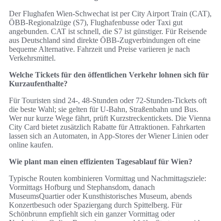
Der Flughafen Wien‑Schwechat ist per City Airport Train (CAT),
ÖBB‑Regionalzüge (S7), Flughafenbusse oder Taxi gut
angebunden. CAT ist schnell, die S7 ist günstiger. Für Reisende
aus Deutschland sind direkte ÖBB‑Zugverbindungen oft eine
bequeme Alternative. Fahrzeit und Preise variieren je nach
Verkehrsmittel.
Welche Tickets für den öffentlichen Verkehr lohnen sich für
Kurzaufenthalte?
Für Touristen sind 24‑, 48‑Stunden oder 72‑Stunden‑Tickets oft
die beste Wahl; sie gelten für U‑Bahn, Straßenbahn und Bus.
Wer nur kurze Wege fährt, prüft Kurzstreckentickets. Die Vienna
City Card bietet zusätzlich Rabatte für Attraktionen. Fahrkarten
lassen sich an Automaten, in App‑Stores der Wiener Linien oder
online kaufen.
Wie plant man einen effizienten Tagesablauf für Wien?
Typische Routen kombinieren Vormittag und Nachmittagsziele:
Vormittags Hofburg und Stephansdom, danach
MuseumsQuartier oder Kunsthistorisches Museum, abends
Konzertbesuch oder Spaziergang durch Spittelberg. Für
Schönbrunn empfiehlt sich ein ganzer Vormittag oder