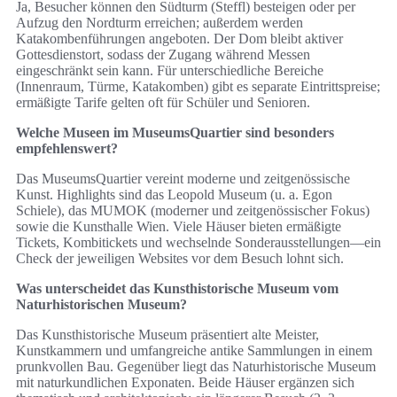
Ja, Besucher können den Südturm (Steffl) besteigen oder per
Aufzug den Nordturm erreichen; außerdem werden
Katakombenführungen angeboten. Der Dom bleibt aktiver
Gottesdienstort, sodass der Zugang während Messen
eingeschränkt sein kann. Für unterschiedliche Bereiche
(Innenraum, Türme, Katakomben) gibt es separate Eintrittspreise;
ermäßigte Tarife gelten oft für Schüler und Senioren.
Welche Museen im MuseumsQuartier sind besonders
empfehlenswert?
Das MuseumsQuartier vereint moderne und zeitgenössische
Kunst. Highlights sind das Leopold Museum (u. a. Egon
Schiele), das MUMOK (moderner und zeitgenössischer Fokus)
sowie die Kunsthalle Wien. Viele Häuser bieten ermäßigte
Tickets, Kombitickets und wechselnde Sonderausstellungen—ein
Check der jeweiligen Websites vor dem Besuch lohnt sich.
Was unterscheidet das Kunsthistorische Museum vom
Naturhistorischen Museum?
Das Kunsthistorische Museum präsentiert alte Meister,
Kunstkammern und umfangreiche antike Sammlungen in einem
prunkvollen Bau. Gegenüber liegt das Naturhistorische Museum
mit naturkundlichen Exponaten. Beide Häuser ergänzen sich