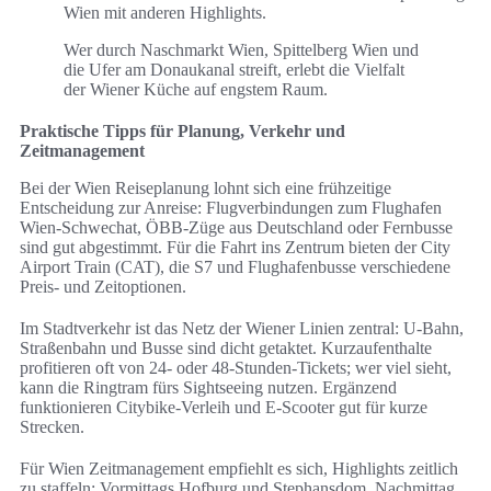
Wien mit anderen Highlights.
Wer durch Naschmarkt Wien, Spittelberg Wien und
die Ufer am Donaukanal streift, erlebt die Vielfalt
der Wiener Küche auf engstem Raum.
Praktische Tipps für Planung, Verkehr und
Zeitmanagement
Bei der Wien Reiseplanung lohnt sich eine frühzeitige
Entscheidung zur Anreise: Flugverbindungen zum Flughafen
Wien-Schwechat, ÖBB-Züge aus Deutschland oder Fernbusse
sind gut abgestimmt. Für die Fahrt ins Zentrum bieten der City
Airport Train (CAT), die S7 und Flughafenbusse verschiedene
Preis- und Zeitoptionen.
Im Stadtverkehr ist das Netz der Wiener Linien zentral: U-Bahn,
Straßenbahn und Busse sind dicht getaktet. Kurzaufenthalte
profitieren oft von 24- oder 48-Stunden-Tickets; wer viel sieht,
kann die Ringtram fürs Sightseeing nutzen. Ergänzend
funktionieren Citybike-Verleih und E-Scooter gut für kurze
Strecken.
Für Wien Zeitmanagement empfiehlt es sich, Highlights zeitlich
zu staffeln: Vormittags Hofburg und Stephansdom, Nachmittag