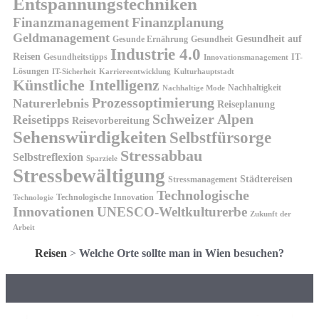
Entspannungstechniken
Finanzplanung
Finanzmanagement
Geldmanagement
Gesundheit auf
Gesunde Ernährung
Gesundheit
Industrie 4.0
Reisen
Gesundheitstipps
IT-
Innovationsmanagement
Lösungen
IT-Sicherheit
Karriereentwicklung
Kulturhauptstadt
Künstliche Intelligenz
Nachhaltigkeit
Nachhaltige Mode
Prozessoptimierung
Naturerlebnis
Reiseplanung
Schweizer Alpen
Reisetipps
Reisevorbereitung
Sehenswürdigkeiten
Selbstfürsorge
Stressabbau
Selbstreflexion
Sparziele
Stressbewältigung
Städtereisen
Stressmanagement
Technologische
Technologische Innovation
Technologie
Innovationen
UNESCO-Weltkulturerbe
Zukunft der
Arbeit
Reisen
>
Welche Orte sollte man in Wien besuchen?