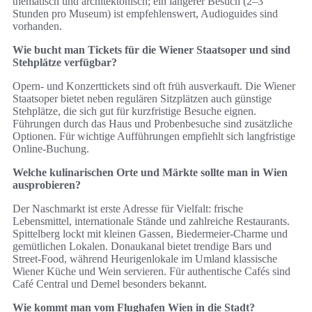
thematisch und architektonisch; ein längerer Besuch (2–3
Stunden pro Museum) ist empfehlenswert, Audioguides sind
vorhanden.
Wie bucht man Tickets für die Wiener Staatsoper und sind
Stehplätze verfügbar?
Opern‑ und Konzerttickets sind oft früh ausverkauft. Die Wiener
Staatsoper bietet neben regulären Sitzplätzen auch günstige
Stehplätze, die sich gut für kurzfristige Besuche eignen.
Führungen durch das Haus und Probenbesuche sind zusätzliche
Optionen. Für wichtige Aufführungen empfiehlt sich langfristige
Online‑Buchung.
Welche kulinarischen Orte und Märkte sollte man in Wien
ausprobieren?
Der Naschmarkt ist erste Adresse für Vielfalt: frische
Lebensmittel, internationale Stände und zahlreiche Restaurants.
Spittelberg lockt mit kleinen Gassen, Biedermeier‑Charme und
gemütlichen Lokalen. Donaukanal bietet trendige Bars und
Street‑Food, während Heurigenlokale im Umland klassische
Wiener Küche und Wein servieren. Für authentische Cafés sind
Café Central und Demel besonders bekannt.
Wie kommt man vom Flughafen Wien in die Stadt?