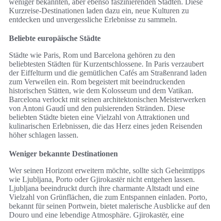
weniger bekannten, aber ebenso faszinierenden Städten. Diese
Kurzreise-Destinationen laden dazu ein, neue Kulturen zu
entdecken und unvergessliche Erlebnisse zu sammeln.
Beliebte europäische Städte
Städte wie Paris, Rom und Barcelona gehören zu den
beliebtesten Städten für Kurzentschlossene. In Paris verzaubert
der Eiffelturm und die gemütlichen Cafés am Straßenrand laden
zum Verweilen ein. Rom begeistert mit beeindruckenden
historischen Stätten, wie dem Kolosseum und dem Vatikan.
Barcelona verlockt mit seinen architektonischen Meisterwerken
von Antoni Gaudí und den pulsierenden Stränden. Diese
beliebten Städte bieten eine Vielzahl von Attraktionen und
kulinarischen Erlebnissen, die das Herz eines jeden Reisenden
höher schlagen lassen.
Weniger bekannte Destinationen
Wer seinen Horizont erweitern möchte, sollte sich Geheimtipps
wie Ljubljana, Porto oder Gjirokastër nicht entgehen lassen.
Ljubljana beeindruckt durch ihre charmante Altstadt und eine
Vielzahl von Grünflächen, die zum Entspannen einladen. Porto,
bekannt für seinen Portwein, bietet malerische Ausblicke auf den
Douro und eine lebendige Atmosphäre. Gjirokastër, eine