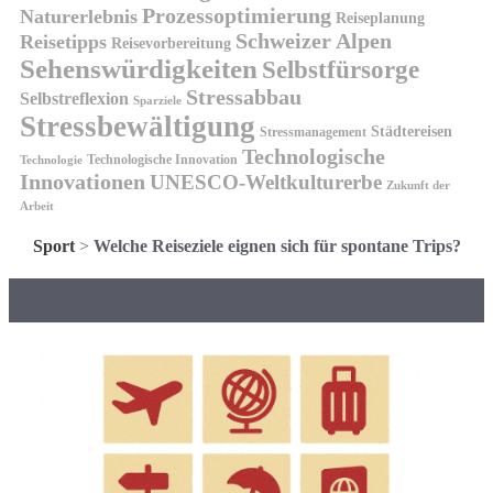
Prozessoptimierung
Naturerlebnis
Reiseplanung
Schweizer Alpen
Reisetipps
Reisevorbereitung
Sehenswürdigkeiten
Selbstfürsorge
Stressabbau
Selbstreflexion
Sparziele
Stressbewältigung
Städtereisen
Stressmanagement
Technologische
Technologische Innovation
Technologie
Innovationen
UNESCO-Weltkulturerbe
Zukunft der
Arbeit
Sport
>
Welche Reiseziele eignen sich für spontane Trips?