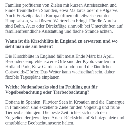
Familien profitieren von Zielen mit kurzen Anreisezeiten und
kinderfreundlichen Stränden, etwa Mallorca oder die Algarve.
Auch Freizeitparks in Europa öffnen oft teilweise vor der
Hauptsaison, was kürzere Wartezeiten bringt. Für die Anreise
sind Bahn, Auto oder Direktflüge sinnvoll; bei Unterkünften auf
familienfreundliche Ausstattung und flache Strände achten.
Wann ist die Kirschblüte in England zu erwarten und wo
sieht man sie am besten?
Die Kirschblüte in England fällt meist Ende März bis April.
Besonders empfehlenswerte Orte sind der Kyoto Garden im
Holland Park, Kew Gardens in London und die ländlichen
Cotswolds-Dörfer. Das Wetter kann wechselhaft sein, daher
flexible Tagespläne einplanen.
Welche Nationalparks sind im Frühling gut für
Vogelbeobachtung oder Tierbeobachtung?
Doñana in Spanien, Plitvicer Seen in Kroatien und die Camargue
in Frankreich sind exzellente Ziele für den Vogelzug und frühe
Tierbeobachtungen. Die beste Zeit richtet sich nach den
Zugzeiten der jeweiligen Arten. Rücksicht auf Schutzgebiete und
empfohlene Beobachtungsorte halten.