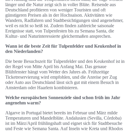
länger und die Natur zeigt sich in voller Blüte. Reisende aus
Deutschland profitieren von weniger Touristen und oft
günstigeren Preisen als in der Hochsaison. Aktivitäten wie
Wandern, Radfahren und Stadtbesichtigungen sind angenehmer,
weil es nicht so heiß ist. Zudem finden zahlreiche saisonale
Ereignisse statt, von Tulpenfesten bis zu Semana Santa, die
Kultur- und Naturinteressierte gleichermaßen ansprechen.
Wann ist die beste Zeit für Tulpenfelder und Keukenhof in
den Niederlanden?
Die beste Besuchszeit für Tulpenfelder und den Keukenhof ist in
der Regel von Mitte April bis Anfang Mai. Das genaue
Blühfenster hängt vom Wetter des Jahres ab. Frühzeitige
Ticketreservierung wird empfohlen, und die Anreise per Zug
oder Auto aus Deutschland lässt sich gut mit einem Besuch in
Amsterdam oder Haarlem kombinieren.
Welche europäischen Sonnenziele sind schon früh im Jahr
angenehm warm?
Algarve in Portugal bietet bereits im Februar und März milde
Temperaturen und Mandelblüte. Andalusien (Sevilla, Córdoba)
ist im März/April frühlingshaft und eignet sich für Stadtbesuche
und Feste wie Semana Santa. Auf Inseln wie Kreta und Rhodos