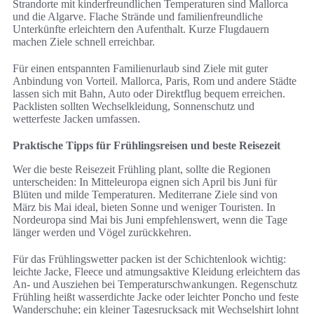
Strandorte mit kinderfreundlichen Temperaturen sind Mallorca
und die Algarve. Flache Strände und familienfreundliche
Unterkünfte erleichtern den Aufenthalt. Kurze Flugdauern
machen Ziele schnell erreichbar.
Für einen entspannten Familienurlaub sind Ziele mit guter
Anbindung von Vorteil. Mallorca, Paris, Rom und andere Städte
lassen sich mit Bahn, Auto oder Direktflug bequem erreichen.
Packlisten sollten Wechselkleidung, Sonnenschutz und
wetterfeste Jacken umfassen.
Praktische Tipps für Frühlingsreisen und beste Reisezeit
Wer die beste Reisezeit Frühling plant, sollte die Regionen
unterscheiden: In Mitteleuropa eignen sich April bis Juni für
Blüten und milde Temperaturen. Mediterrane Ziele sind von
März bis Mai ideal, bieten Sonne und weniger Touristen. In
Nordeuropa sind Mai bis Juni empfehlenswert, wenn die Tage
länger werden und Vögel zurückkehren.
Für das Frühlingswetter packen ist der Schichtenlook wichtig:
leichte Jacke, Fleece und atmungsaktive Kleidung erleichtern das
An- und Ausziehen bei Temperaturschwankungen. Regenschutz
Frühling heißt wasserdichte Jacke oder leichter Poncho und feste
Wanderschuhe; ein kleiner Tagesrucksack mit Wechselshirt lohnt