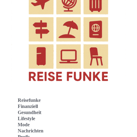
Reisefunke
Finanziell
Gesundheit
Lifestyle
Mode
Nachrichten
Profis