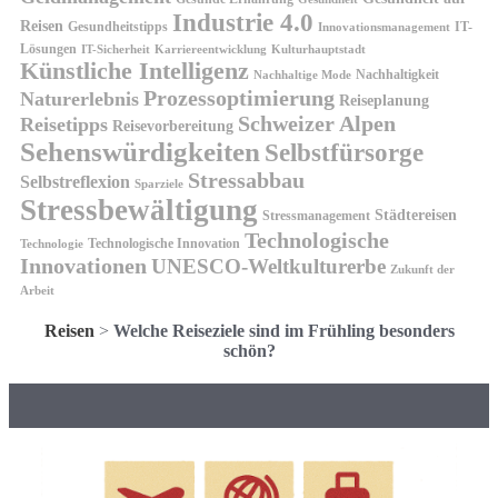
Industrie 4.0
Reisen
Gesundheitstipps
IT-
Innovationsmanagement
Lösungen
IT-Sicherheit
Karriereentwicklung
Kulturhauptstadt
Künstliche Intelligenz
Nachhaltigkeit
Nachhaltige Mode
Prozessoptimierung
Naturerlebnis
Reiseplanung
Schweizer Alpen
Reisetipps
Reisevorbereitung
Sehenswürdigkeiten
Selbstfürsorge
Stressabbau
Selbstreflexion
Sparziele
Stressbewältigung
Städtereisen
Stressmanagement
Technologische
Technologische Innovation
Technologie
Innovationen
UNESCO-Weltkulturerbe
Zukunft der
Arbeit
Reisen
>
Welche Reiseziele sind im Frühling besonders
schön?