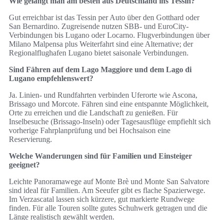
Wie gelangt man am besten aus Deutschland ins Tessin?
Gut erreichbar ist das Tessin per Auto über den Gotthard oder
San Bernardino. Zugreisende nutzen SBB- und EuroCity-
Verbindungen bis Lugano oder Locarno. Flugverbindungen über
Milano Malpensa plus Weiterfahrt sind eine Alternative; der
Regionalflughafen Lugano bietet saisonale Verbindungen.
Sind Fähren auf dem Lago Maggiore und dem Lago di
Lugano empfehlenswert?
Ja. Linien- und Rundfahrten verbinden Uferorte wie Ascona,
Brissago und Morcote. Fähren sind eine entspannte Möglichkeit,
Orte zu erreichen und die Landschaft zu genießen. Für
Inselbesuche (Brissago-Inseln) oder Tagesausflüge empfiehlt sich
vorherige Fahrplanprüfung und bei Hochsaison eine
Reservierung.
Welche Wanderungen sind für Familien und Einsteiger
geeignet?
Leichte Panoramawege auf Monte Brè und Monte San Salvatore
sind ideal für Familien. Am Seeufer gibt es flache Spazierwege.
Im Verzascatal lassen sich kürzere, gut markierte Rundwege
finden. Für alle Touren sollte gutes Schuhwerk getragen und die
Länge realistisch gewählt werden.