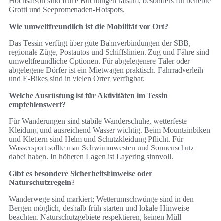
Hochsaison sind frühe Buchungen ratsam, besonders für beliebte
Grotti und Seepromenaden-Hotspots.
Wie umweltfreundlich ist die Mobilität vor Ort?
Das Tessin verfügt über gute Bahnverbindungen der SBB,
regionale Züge, Postautos und Schiffslinien. Zug und Fähre sind
umweltfreundliche Optionen. Für abgelegenere Täler oder
abgelegene Dörfer ist ein Mietwagen praktisch. Fahrradverleih
und E-Bikes sind in vielen Orten verfügbar.
Welche Ausrüstung ist für Aktivitäten im Tessin
empfehlenswert?
Für Wanderungen sind stabile Wanderschuhe, wetterfeste
Kleidung und ausreichend Wasser wichtig. Beim Mountainbiken
und Klettern sind Helm und Schutzkleidung Pflicht. Für
Wassersport sollte man Schwimmwesten und Sonnenschutz
dabei haben. In höheren Lagen ist Layering sinnvoll.
Gibt es besondere Sicherheitshinweise oder
Naturschutzregeln?
Wanderwege sind markiert; Wetterumschwünge sind in den
Bergen möglich, deshalb früh starten und lokale Hinweise
beachten. Naturschutzgebiete respektieren, keinen Müll