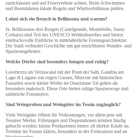
zurücklassen und auf Feuerverbote achten. Beim Schwimmen
und Bootsfahrten lokale Regeln und Windverhältnisse prüfen.
Lohnt sich ein Besuch in Bellinzona und warum?
Ja. Bellinzonas drei Burgen (Castelgrande, Montebello, Sasso
Corbaro) sind Teil des UNESCO-Weltkulturerbes und bieten
eindrucksvolle Einblicke in mittelalterliche Festungsarchitektur.
Die Stadt verbindet Geschichte mit gut erreichbaren Wander- und
Spazierangeboten.
Welche Dörfer sind besonders fotogen und ruhig?
Lavertezzo im Verzascatal mit der Ponti dei Salti, Gandria am
Lago di Lugano mit engen Gassen, Morcote mit historischen
Fassaden sowie kleine Weiler im Onsernone-Tal gelten als
besonders malerisch. Diese Orte bieten ruhige Spazierwege und
zahlreiche Fotomotive.
Sind Weinproben und Weingüter im Tessin zugänglich?
Viele Weingüter öffnen für Verkostungen, vor allem jene mit
Tessiner Merlot. Führungen und Degustationen können häufig
gebucht werden; kleine Produzenten bieten oft direkte Käufe an.
Termine im Voraus klären, besonders in der Erntesaison und an
Wochenenden.