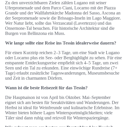
Zu den unverzichtbaren Zielen zählen Lugano mit seiner
Uferpromenade und dem Parco Ciani, Locarno mit der Piazza
Grande und der Wallfahrtskirche Madonna del Sasso, Ascona an
der Seepromenade sowie die Brissago-Inseln im Lago Maggiore.
Wer Natur liebt, sollte das Verzascatal (Lavertezzo) und das
Onsernone-Tal besuchen. Für historische Architektur sind die
Burgen von Bellinzona ein Muss.
Wie lange sollte eine Reise ins Tessin idealerweise dauern?
Für einen Kurztrip reichen 2–3 Tage, um eine Stadt wie Lugano
oder Locarno plus ein See- oder Berghighlight zu sehen. Für eine
entspannte Entdeckungsreise empfiehlt sich 4–5 Tage, um zwei
Seen und ein Tal zu erkunden. Eine einwöchige Rundreise (7+
Tage) erlaubt zusätzliche Tageswanderungen, Museumsbesuche
und Zeit in charmanten Dörfern.
Wann ist die beste Reisezeit für das Tessin?
Die Hauptsaison ist von April bis Oktober. Mai–September
eignet sich am besten für Seeaktivitäten und Wanderungen. Der
Herbst ist ideal für Weinfreunde und kulinarische Erlebnisse. Im
Winter bieten höhere Lagen Wintersportmöglichkeiten; viele
Täler sind dann ruhig und reizvoll für Winterspaziergänge.