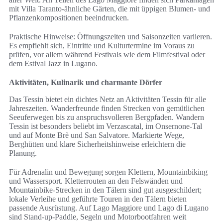
mit Villa Taranto-ähnliche Gärten, die mit üppigen Blumen- und
Pflanzenkompositionen beeindrucken.
Praktische Hinweise: Öffnungszeiten und Saisonzeiten variieren.
Es empfiehlt sich, Eintritte und Kulturtermine im Voraus zu
prüfen, vor allem während Festivals wie dem Filmfestival oder
dem Estival Jazz in Lugano.
Aktivitäten, Kulinarik und charmante Dörfer
Das Tessin bietet ein dichtes Netz an Aktivitäten Tessin für alle
Jahreszeiten. Wanderfreunde finden Strecken von gemütlichen
Seeuferwegen bis zu anspruchsvolleren Bergpfaden. Wandern
Tessin ist besonders beliebt im Verzascatal, im Onsernone-Tal
und auf Monte Brè und San Salvatore. Markierte Wege,
Berghütten und klare Sicherheitshinweise erleichtern die
Planung.
Für Adrenalin und Bewegung sorgen Klettern, Mountainbiking
und Wassersport. Kletterrouten an den Felswänden und
Mountainbike-Strecken in den Tälern sind gut ausgeschildert;
lokale Verleihe und geführte Touren in den Tälern bieten
passende Ausrüstung. Auf Lago Maggiore und Lago di Lugano
sind Stand-up-Paddle, Segeln und Motorbootfahren weit