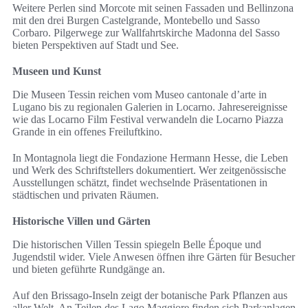
Weitere Perlen sind Morcote mit seinen Fassaden und Bellinzona
mit den drei Burgen Castelgrande, Montebello und Sasso
Corbaro. Pilgerwege zur Wallfahrtskirche Madonna del Sasso
bieten Perspektiven auf Stadt und See.
Museen und Kunst
Die Museen Tessin reichen vom Museo cantonale d’arte in
Lugano bis zu regionalen Galerien in Locarno. Jahresereignisse
wie das Locarno Film Festival verwandeln die Locarno Piazza
Grande in ein offenes Freiluftkino.
In Montagnola liegt die Fondazione Hermann Hesse, die Leben
und Werk des Schriftstellers dokumentiert. Wer zeitgenössische
Ausstellungen schätzt, findet wechselnde Präsentationen in
städtischen und privaten Räumen.
Historische Villen und Gärten
Die historischen Villen Tessin spiegeln Belle Époque und
Jugendstil wider. Viele Anwesen öffnen ihre Gärten für Besucher
und bieten geführte Rundgänge an.
Auf den Brissago-Inseln zeigt der botanische Park Pflanzen aus
aller Welt. An Teilen des Lago Maggiore finden sich Parkanlagen