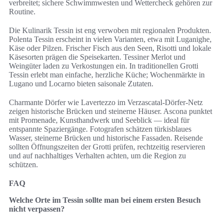
verbreitet; sichere Schwimmwesten und Wettercheck gehören zur
Routine.
Die Kulinarik Tessin ist eng verwoben mit regionalen Produkten.
Polenta Tessin erscheint in vielen Varianten, etwa mit Luganighe,
Käse oder Pilzen. Frischer Fisch aus den Seen, Risotti und lokale
Käsesorten prägen die Speisekarten. Tessiner Merlot und
Weingüter laden zu Verkostungen ein. In traditionellen Grotti
Tessin erlebt man einfache, herzliche Küche; Wochenmärkte in
Lugano und Locarno bieten saisonale Zutaten.
Charmante Dörfer wie Lavertezzo im Verzascatal-Dörfer-Netz
zeigen historische Brücken und steinerne Häuser. Ascona punktet
mit Promenade, Kunsthandwerk und Seeblick — ideal für
entspannte Spaziergänge. Fotografen schätzen türkisblaues
Wasser, steinerne Brücken und historische Fassaden. Reisende
sollten Öffnungszeiten der Grotti prüfen, rechtzeitig reservieren
und auf nachhaltiges Verhalten achten, um die Region zu
schützen.
FAQ
Welche Orte im Tessin sollte man bei einem ersten Besuch
nicht verpassen?