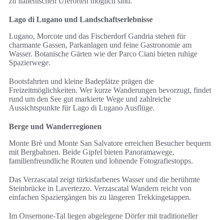
zu italienischen Uferorten möglich sind.
Lago di Lugano und Landschaftserlebnisse
Lugano, Morcote und das Fischerdorf Gandria stehen für
charmante Gassen, Parkanlagen und feine Gastronomie am
Wasser. Botanische Gärten wie der Parco Ciani bieten ruhige
Spazierwege.
Bootsfahrten und kleine Badeplätze prägen die
Freizeitmöglichkeiten. Wer kurze Wanderungen bevorzugt, findet
rund um den See gut markierte Wege und zahlreiche
Aussichtspunkte für Lago di Lugano Ausflüge.
Berge und Wanderregionen
Monte Brè und Monte San Salvatore erreichen Besucher bequem
mit Bergbahnen. Beide Gipfel bieten Panoramawege,
familienfreundliche Routen und lohnende Fotografiestopps.
Das Verzascatal zeigt türkisfarbenes Wasser und die berühmte
Steinbrücke in Lavertezzo. Verzascatal Wandern reicht von
einfachen Spaziergängen bis zu längeren Trekkingetappen.
Im Onsernone-Tal liegen abgelegene Dörfer mit traditioneller