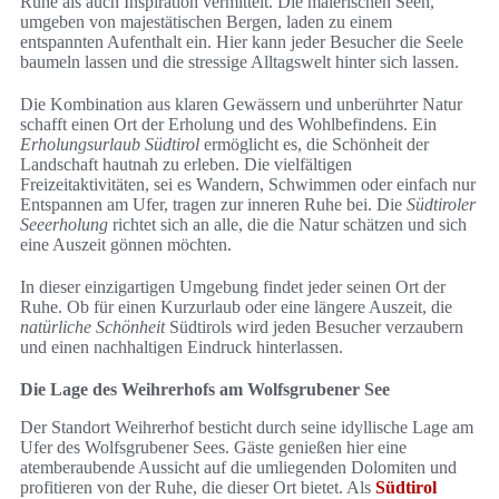
Ruhe als auch Inspiration vermittelt. Die malerischen Seen,
umgeben von majestätischen Bergen, laden zu einem
entspannten Aufenthalt ein. Hier kann jeder Besucher die Seele
baumeln lassen und die stressige Alltagswelt hinter sich lassen.
Die Kombination aus klaren Gewässern und unberührter Natur
schafft einen Ort der Erholung und des Wohlbefindens. Ein
Erholungsurlaub Südtirol
ermöglicht es, die Schönheit der
Landschaft hautnah zu erleben. Die vielfältigen
Freizeitaktivitäten, sei es Wandern, Schwimmen oder einfach nur
Entspannen am Ufer, tragen zur inneren Ruhe bei. Die
Südtiroler
Seeerholung
richtet sich an alle, die die Natur schätzen und sich
eine Auszeit gönnen möchten.
In dieser einzigartigen Umgebung findet jeder seinen Ort der
Ruhe. Ob für einen Kurzurlaub oder eine längere Auszeit, die
natürliche Schönheit
Südtirols wird jeden Besucher verzaubern
und einen nachhaltigen Eindruck hinterlassen.
Die Lage des Weihrerhofs am Wolfsgrubener See
Der Standort Weihrerhof besticht durch seine idyllische Lage am
Ufer des Wolfsgrubener Sees. Gäste genießen hier eine
atemberaubende Aussicht auf die umliegenden Dolomiten und
profitieren von der Ruhe, die dieser Ort bietet. Als
Südtirol