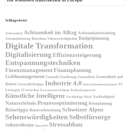
Schlagwörter
Achtsamkeit im Alltag
Achtsamkeitstraining
Achtsamkeit
Budgetplanung
Automatisierung
Barcelona Sehenswürdigkeiten
Digitale Transformation
Digitalisierung
Effizienzsteigerung
Entspannungstechniken
Finanzplanung
Finanzmanagement
Geldmanagement
Gesundheit auf
Gesunde Ernährung
Gesundheit
Industrie 4.0
Reisen
Gesundheitstipps
IT-
Innovationsmanagement
Lösungen
IT-Sicherheit
Karriereentwicklung
Kulturhauptstadt
Künstliche Intelligenz
Nachhaltigkeit
Nachhaltige Mode
Prozessoptimierung
Naturerlebnis
Reiseplanung
Schweizer Alpen
Reisetipps
Reisevorbereitung
Sehenswürdigkeiten
Selbstfürsorge
Stressabbau
Selbstreflexion
Sparziele