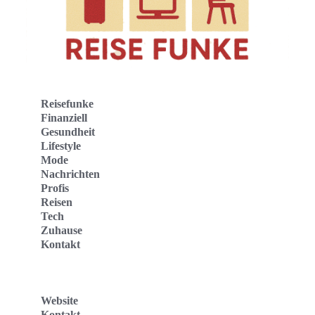
Reisefunke
Finanziell
Gesundheit
Lifestyle
Mode
Nachrichten
Profis
Reisen
Tech
Zuhause
Kontakt
Website
Kontakt