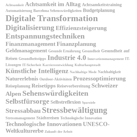
Achtsamkeit im Alltag
Achtsamkeitstraining
Achtsamkeit
Budgetplanung
Automatisierung
Barcelona Sehenswürdigkeiten
Digitale Transformation
Digitalisierung
Effizienzsteigerung
Entspannungstechniken
Finanzplanung
Finanzmanagement
Geldmanagement
Gesundheit auf
Gesunde Ernährung
Gesundheit
Industrie 4.0
Reisen
Gesundheitstipps
IT-
Innovationsmanagement
Lösungen
IT-Sicherheit
Karriereentwicklung
Kulturhauptstadt
Künstliche Intelligenz
Nachhaltigkeit
Nachhaltige Mode
Prozessoptimierung
Naturerlebnis
Outdoor-Aktivitäten
Schweizer
Reisetipps
Reiseplanung
Reisevorbereitung
Sehenswürdigkeiten
Alpen
Selbstfürsorge
Selbstreflexion
Sparziele
Stressbewältigung
Stressabbau
Städtereisen
Stressmanagement
Technologische Innovation
Technologische Innovationen
UNESCO-
Weltkulturerbe
Zukunft der Arbeit