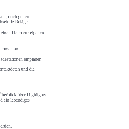
aut, doch gelten
hselnde Beläge.
r einen Helm zur eigenen
kommen an.
adestationen einplanen.
ontaktdaten und die
Überblick über Highlights
d ein lebendiges
artien.