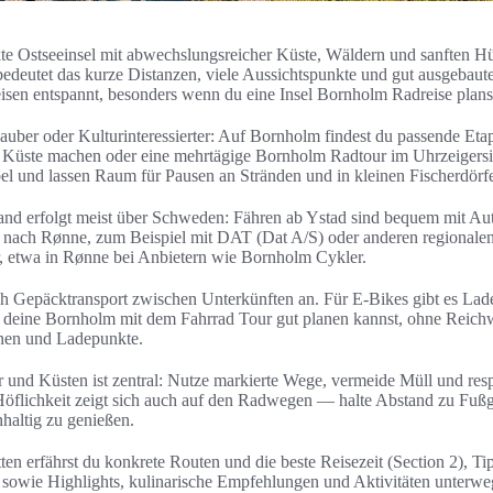
te Ostseeinsel mit abwechslungsreicher Küste, Wäldern und sanften Hü
edeutet das kurze Distanzen, viele Aussichtspunkte und gut ausgebau
eisen entspannt, besonders wenn du eine Insel Bornholm Radreise plans
auber oder Kulturinteressierter: Auf Bornholm findest du passende Et
r Küste machen oder eine mehrtägige Bornholm Radtour im Uhrzeigersi
bel und lassen Raum für Pausen an Stränden und in kleinen Fischerdörf
nd erfolgt meist über Schweden: Fähren ab Ystad sind bequem mit Aut
ekt nach Rønne, zum Beispiel mit DAT (Dat A/S) oder anderen regionalen
er, etwa in Rønne bei Anbietern wie Bornholm Cykler.
ch Gepäcktransport zwischen Unterkünften an. Für E-Bikes gibt es Lad
 deine Bornholm mit dem Fahrrad Tour gut planen kannst, ohne Reichw
nen und Ladepunkte.
und Küsten ist zentral: Nutze markierte Wege, vermeide Müll und res
öflichkeit zeigt sich auch auf den Radwegen — halte Abstand zu Fuß
hhaltig zu genießen.
ten erfährst du konkrete Routen und die beste Reisezeit (Section 2), 
) sowie Highlights, kulinarische Empfehlungen und Aktivitäten unterweg