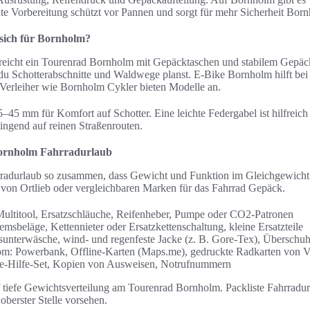
te Vorbereitung schützt vor Pannen und sorgt für mehr Sicherheit Bor
 sich für Bornholm?
 reicht ein Tourenrad Bornholm mit Gepäcktaschen und stabilem Gepäck
du Schotterabschnitte und Waldwege planst. E-Bike Bornholm hilft be
 Verleiher wie Bornholm Cykler bieten Modelle an.
45 mm für Komfort auf Schotter. Eine leichte Federgabel ist hilfreic
ingend auf reinen Straßenrouten.
Bornholm Fahrradurlaub
ahrradurlaub so zusammen, dass Gewicht und Funktion im Gleichgewich
 von Ortlieb oder vergleichbaren Marken für das Fahrrad Gepäck.
Multitool, Ersatzschläuche, Reifenheber, Pumpe oder CO2-Patronen
remsbeläge, Kettennieter oder Ersatzkettenschaltung, kleine Ersatzteile
sunterwäsche, wind- und regenfeste Jacke (z. B. Gore‑Tex), Überschu
om: Powerbank, Offline-Karten (Maps.me), gedruckte Radkarten von 
rste-Hilfe-Set, Kopien von Ausweisen, Notrufnummern
 tiefe Gewichtsverteilung am Tourenrad Bornholm. Packliste Fahrradurla
oberster Stelle vorsehen.