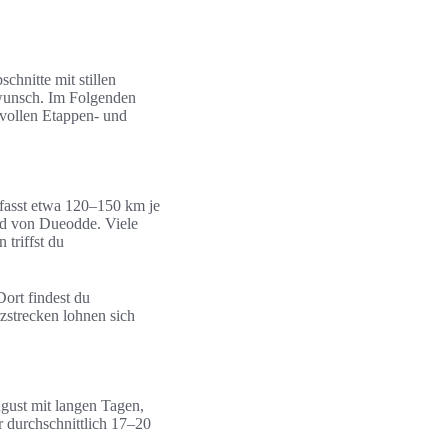
chnitte mit stillen
wunsch. Im Folgenden
nvollen Etappen- und
fasst etwa 120–150 km je
nd von Dueodde. Viele
triffst du
ort findest du
zstrecken lohnen sich
gust mit langen Tagen,
durchschnittlich 17–20