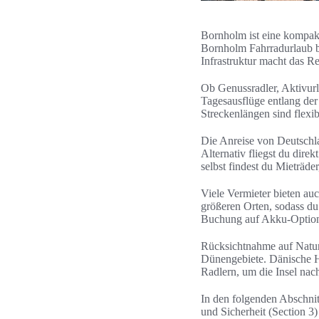
Bornholm ist eine kompak
Bornholm Fahrradurlaub b
Infrastruktur macht das R
Ob Genussradler, Aktivurl
Tagesausflüge entlang de
Streckenlängen sind flexi
Die Anreise von Deutschla
Alternativ fliegst du dir
selbst findest du Mieträd
Viele Vermieter bieten au
größeren Orten, sodass du
Buchung auf Akku-Optio
Rücksichtnahme auf Natur 
Dünengebiete. Dänische H
Radlern, um die Insel nac
In den folgenden Abschnit
und Sicherheit (Section 3