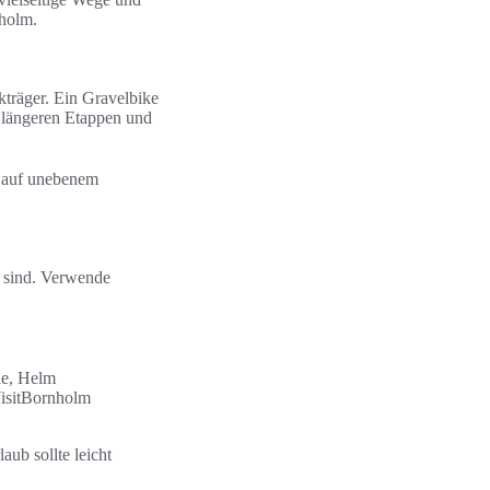
nholm.
träger. Ein Gravelbike
i längeren Etappen und
h auf unebenem
t sind. Verwende
he, Helm
VisitBornholm
ub sollte leicht