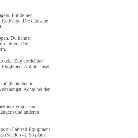
geln. Für deinen
te Radwege. Die dänische
t.
appen. Du kannst
nn fahren. Die
ern.
o oder Zug erreichbar.
 Fluglinien. Auf der Insel
emöglichkeiten in
eitenangst. Achte bei der
pektiere Vogel- und
gängern und anderen
Tipps zu Fahrrad-Equipment
s (Section 4). So planst