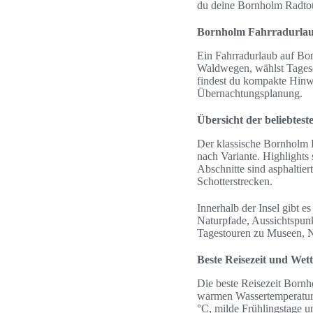
du deine Bornholm Radtour
Bornholm Fahrradurlaub
Ein Fahrradurlaub auf Born
Waldwegen, wählst Tages
findest du kompakte Hinwe
Übernachtungsplanung.
Übersicht der beliebtes
Der klassische Bornholm 
nach Variante. Highlight
Abschnitte sind asphaltie
Schotterstrecken.
Innerhalb der Insel gibt 
Naturpfade, Aussichtspunk
Tagestouren zu Museen, N
Beste Reisezeit und We
Die beste Reisezeit Bornh
warmen Wassertemperature
°C, milde Frühlingstage 