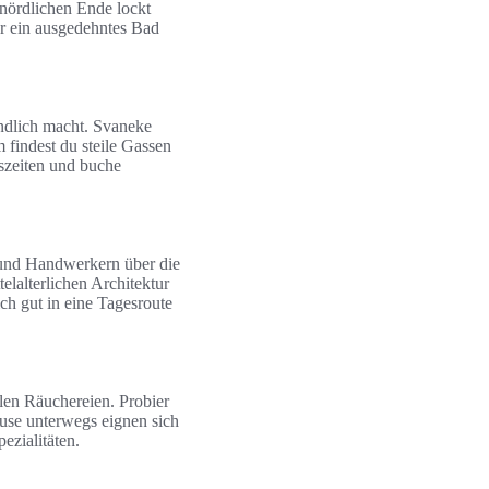
 nördlichen Ende lockt
r ein ausgedehntes Bad
ndlich macht. Svaneke
 findest du steile Gassen
gszeiten und buche
und Handwerkern über die
lalterlichen Architektur
ch gut in eine Tagesroute
len Räuchereien. Probier
use unterwegs eignen sich
ezialitäten.