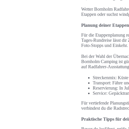
Wetter Bornholm Radfahre
Etappen oder suchst windg
Planung deiner Etappe
Für die Etappenplanung r
Tages-Rundreise lässt dir
Foto-Stopps und Einkehr.
Bei der Wahl der Übernac
Bornholm Camping ist gün
auf Radfahrer-Ausstattun
Streckenmix: Küste
Transport: Fähre un
Reservierung: In Ju
Service: Gepäcktran
Für vertiefende Planungst
verbindest du die Radstr
Praktische Tipps für d
Bevor du losfährst, prüfe