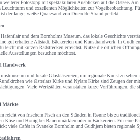
in weiterer Fotostopp mit spektakulären Ausblicken auf die Ostsee. Am
euchtturm und exzellenten Möglichkeiten zur Vogelbeobachtung. Fü
 ist der lange, weiße Quarzsand von Dueodde Strand perfekt.
en
it Hafenflair und dem Bornholms Museum, das lokale Geschichte verstä
ine gut erhaltene Altstadt, Bäckereien und Kunsthandwerk. In Gudhjem
du leicht mit kurzen Radstrecken erreichst. Nutze die örtlichen Öffnun
elle Ausstellungen besuchen möchtest.
nd Handwerk
nstmuseum und lokale Glasbläsereien, um regionale Kunst zu sehen 
Rundkirchen wie Østerlars Kirke und Nylars Kirke sind Zeugen der mitte
ichtigungen. Viele Werkstätten veranstalten kurze Vorführungen, die si
d Märkte
m reicht von frischem Fisch an den Ständen in Rønne bis zu traditionel
en Käse und Honig bei Bauernmärkten oder in Bäckereien. Für eine Pa
ick; viele Cafés in Svaneke Bornholm und Gudhjem bieten regionale Sp
Radfahren