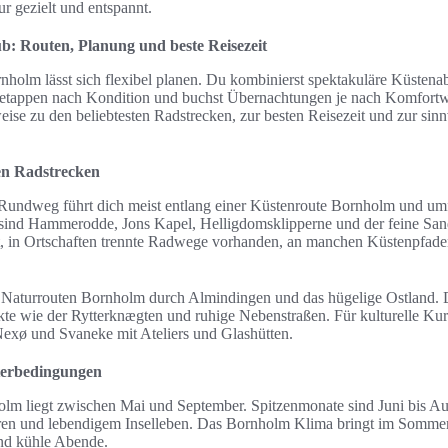
 gezielt und entspannt.
: Routen, Planung und beste Reisezeit
holm lässt sich flexibel planen. Du kombinierst spektakuläre Küstenabs
etappen nach Kondition und buchst Übernachtungen je nach Komfort
ise zu den beliebtesten Radstrecken, zur besten Reisezeit und zur sin
ten Radstrecken
Rundweg führt dich meist entlang einer Küstenroute Bornholm und um
s sind Hammerodde, Jons Kapel, Helligdomsklipperne und der feine Sa
rt, in Ortschaften trennte Radwege vorhanden, an manchen Küstenpfaden 
es Naturrouten Bornholm durch Almindingen und das hügelige Ostland. D
te wie der Rytterknægten und ruhige Nebenstraßen. Für kulturelle Kur
exø und Svaneke mit Ateliers und Glashütten.
tterbedingungen
olm liegt zwischen Mai und September. Spitzenmonate sind Juni bis Au
n und lebendigem Inselleben. Das Bornholm Klima bringt im Sommer 
und kühle Abende.