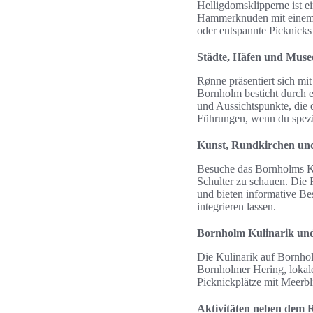
Helligdomsklipperne ist e
Hammerknuden mit einem L
oder entspannte Picknicks
Städte, Häfen und Muse
Rønne präsentiert sich m
Bornholm besticht durch e
und Aussichtspunkte, die 
Führungen, wenn du spezi
Kunst, Rundkirchen u
Besuche das Bornholms Ku
Schulter zu schauen. Die 
und bieten informative Bes
integrieren lassen.
Bornholm Kulinarik un
Die Kulinarik auf Bornhol
Bornholmer Hering, lokal
Picknickplätze mit Meerbl
Aktivitäten neben dem 