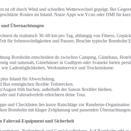
n ist oft durch Wind und schnellen Wetterwechsel geprägt. Bei Gegenw
eschützte Routen im Inland. Nutze Apps wie Yr.no oder DMI für kurzf
n und Übernachtungen
echnest du realistisch 30–60 km pro Tag, abhängig von Fitness, Gepäc
 Zeit für Sehenswürdigkeiten und Pausen. Beachte typische Bornholm E
htung Bornholm entscheidest du zwischen Camping, Gästehaus, Hotel
stig und naturnah, Gästehäuser in Gudhjem oder Svaneke bieten persö
g wie Lademöglichkeiten, Werkstattservice und Trockenräume.
 plus Inland für Abwechslung.
d Bus ermöglichen flexible Teilstrecken.
li/August früh buchen, außerhalb der Saison flexibler bleiben.
sfer und Fahrradverleih erleichtern deine Tour.
ipps und Checklisten lies kurze Ratschläge zur Rundreise-Organisation
ecken Bornholm mit kluger Zeitplanung und passenden Übernachtungen
ein Fahrrad-Equipment und Sicherheit
 Ausrüstung, Reifendruck und Gepäckaufteilung. Auf Bornholm gibt es 