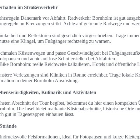
erhalten im Straßenverkehr
ehrsregeln Dänemark vor Abfahrt. Radverkehr Bornholm ist gut ausgeb
angregeln an Kreuzungen strikt. Achte auf getrennte Radwege und wec
unkelheit und Reflektoren sind gesetzlich vorgeschrieben. Trage imme
utze eine Klingel, um Fußgänger rechtzeitig zu warnen.
 schmalen Küstenwegen und passe Geschwindigkeit bei Fußgängerauf
otopausen und achte auf lose Schotterstellen bei Abfahrten.
ike Bornholm: reelle Reichweite kalkulieren, Hotels und öffentliche L
rnstere Verletzungen sind Kliniken in Rønne erreichbar. Trage lokale K
rmation in deiner Bornholm Ausrüstung.
ehenswürdigkeiten, Kulinarik und Aktivitäten
hsten Abschnitt der Tour begibst, bekommst du hier einen kompakten 
nholm. Die Insel bietet markante Küstenabschnitte, historische Orte un
ch gut in Tagesetappen einbauen lässt.
 Strände
indrucksvolle Felsformationen, ideal für Fotopausen und kurze Kletterp