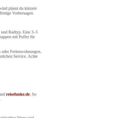
ind planst du kürzere
ristige Vorhersagen.
k und Radtyp. Eine 3–5
tappen mit Puffer für
s oder Ferienwohnungen.
nlichen Service. Achte
 auf
reisefunke.de
. So
.
vielseitige Wege und