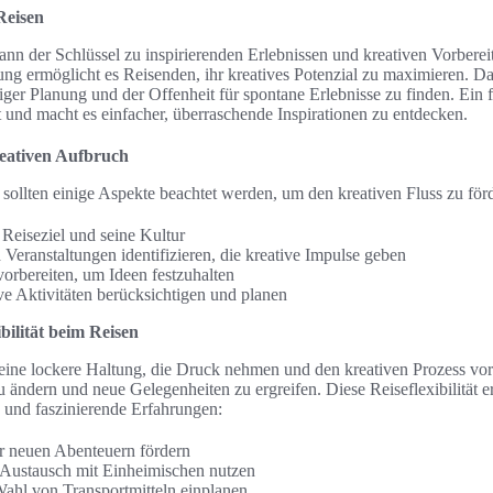
Reisen
ann der Schlüssel zu inspirierenden Erlebnissen und kreativen Vorberei
ng ermöglicht es Reisenden, ihr kreatives Potenzial zu maximieren. Dab
ger Planung und der Offenheit für spontane Erlebnisse zu finden. Ein f
tät und macht es einfacher, überraschende Inspirationen zu entdecken.
reativen Aufbruch
 sollten einige Aspekte beachtet werden, um den kreativen Fluss zu för
Reiseziel und seine Kultur
Veranstaltungen identifizieren, die kreative Impulse geben
orbereiten, um Ideen festzuhalten
ive Aktivitäten berücksichtigen und planen
bilität beim Reisen
 eine lockere Haltung, die Druck nehmen und den kreativen Prozess vo
 zu ändern und neue Gelegenheiten zu ergreifen. Diese Reiseflexibilität 
und faszinierende Erfahrungen:
r neuen Abenteuern fördern
Austausch mit Einheimischen nutzen
 Wahl von Transportmitteln einplanen