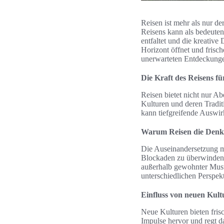
Reisen ist mehr als nur de
Reisens kann als bedeuten
entfaltet und die kreative
Horizont öffnet und frisch
unerwarteten Entdeckunge
Die Kraft des Reisens f
Reisen bietet nicht nur A
Kulturen und deren Traditio
kann tiefgreifende Auswi
Warum Reisen die Denk
Die Auseinandersetzung m
Blockaden zu überwinden.
außerhalb gewohnter Muste
unterschiedlichen Perspekt
Einfluss von neuen Kultu
Neue Kulturen bieten fris
Impulse hervor und regt da