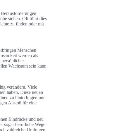
e Herausforderungen
be stellen. Oft führt dies
leme zu finden oder mit
verbringen Menschen
Einsamkeit werden als
 persönlicher
ellen Wachstum sein kann.
tig verändern. Viele
nnen haben. Diese neuen
inen zu hinterfragen und
igen Anstoß für eine
genen Eindrücke und neu
r sogar berufliche Wege
durch zahlreiche Umfragen