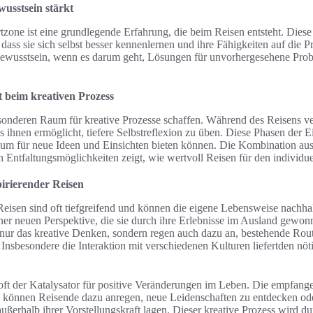
wusstsein stärkt
zone ist eine grundlegende Erfahrung, die beim Reisen entsteht. Dies
ass sie sich selbst besser kennenlernen und ihre Fähigkeiten auf die Pro
bewusstsein, wenn es darum geht, Lösungen für unvorhergesehene Prob
t beim kreativen Prozess
sonderen Raum für kreative Prozesse schaffen. Während des Reisens 
s ihnen ermöglicht, tiefere Selbstreflexion zu üben. Diese Phasen der 
Raum für neue Ideen und Einsichten bieten können. Die Kombination aus
 Entfaltungsmöglichkeiten zeigt, wie wertvoll Reisen für den individu
irierender Reisen
sen sind oft tiefgreifend und können die eigene Lebensweise nachhal
ner neuen Perspektive, die sie durch ihre Erlebnisse im Ausland gewo
 nur das kreative Denken, sondern regen auch dazu an, bestehende Rout
Insbesondere die Interaktion mit verschiedenen Kulturen liefertden nöt
 oft der Katalysator für positive Veränderungen im Leben. Die empfan
können Reisende dazu anregen, neue Leidenschaften zu entdecken ode
außerhalb ihrer Vorstellungskraft lagen. Dieser kreative Prozess wird 