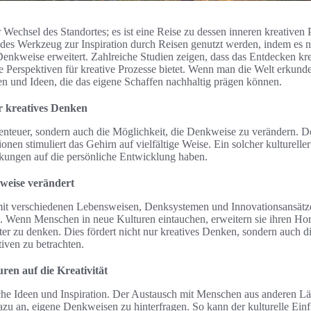
r Wechsel des Standortes; es ist eine Reise zu dessen inneren kreativen 
des Werkzeug zur Inspiration durch Reisen genutzt werden, indem es 
 Denkweise erweitert. Zahlreiche Studien zeigen, dass das Entdecken kre
e Perspektiven für kreative Prozesse bietet. Wenn man die Welt erkundet
n und Ideen, die das eigene Schaffen nachhaltig prägen können.
ür kreatives Denken
benteuer, sondern auch die Möglichkeit, die Denkweise zu verändern. 
nen stimuliert das Gehirn auf vielfältige Weise. Ein solcher kultureller
rkungen auf die persönliche Entwicklung haben.
weise verändert
it verschiedenen Lebensweisen, Denksystemen und Innovationsansätzen 
 Wenn Menschen in neue Kulturen eintauchen, erweitern sie ihren Hor
r zu denken. Dies fördert nicht nur kreatives Denken, sondern auch d
iven zu betrachten.
ren auf die Kreativität
che Ideen und Inspiration. Der Austausch mit Menschen aus anderen Lä
zu an, eigene Denkweisen zu hinterfragen. So kann der kulturelle Einfl