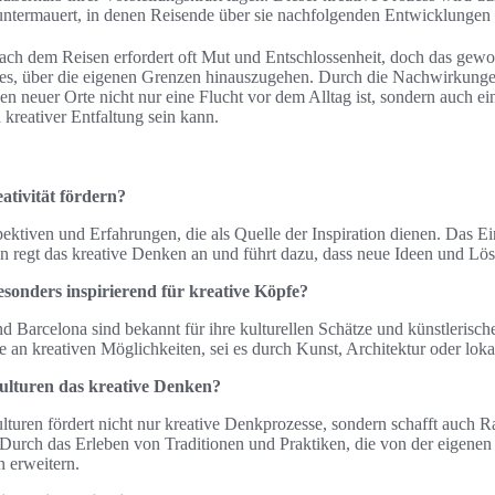
untermauert, in denen Reisende über sie nachfolgenden Entwicklungen
ach dem Reisen erfordert oft Mut und Entschlossenheit, doch das gew
es, über die eigenen Grenzen hinauszugehen. Durch die Nachwirkung
en neuer Orte nicht nur eine Flucht vor dem Alltag ist, sondern auch ei
 kreativer Entfaltung sein kann.
ativität fördern?
pektiven und Erfahrungen, die als Quelle der Inspiration dienen. Das E
regt das kreative Denken an und führt dazu, dass neue Ideen und Lös
esonders inspirierend für kreative Köpfe?
d Barcelona sind bekannt für ihre kulturellen Schätze und künstlerisch
le an kreativen Möglichkeiten, sei es durch Kunst, Architektur oder loka
ulturen das kreative Denken?
turen fördert nicht nur kreative Denkprozesse, sondern schafft auch 
Durch das Erleben von Traditionen und Praktiken, die von der eigene
n erweitern.