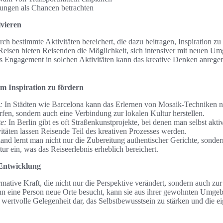
ungen als Chancen betrachten
ivieren
ch bestimmte Aktivitäten bereichert, die dazu beitragen, Inspiration zu
 Reisen bieten Reisenden die Möglichkeit, sich intensiver mit neuen 
es Engagement in solchen Aktivitäten kann das kreative Denken anrege
um Inspiration zu fördern
:
In Städten wie Barcelona kann das Erlernen von Mosaik-Techniken nic
n, sondern auch eine Verbindung zur lokalen Kultur herstellen.
e:
In Berlin gibt es oft Straßenkunstprojekte, bei denen man selbst akt
vitäten lassen Reisende Teil des kreativen Prozesses werden.
and lernt man nicht nur die Zubereitung authentischer Gerichte, sondern 
ur ein, was das Reiseerlebnis erheblich bereichert.
 Entwicklung
rmative Kraft, die nicht nur die Perspektive verändert, sondern auch zu
nn eine Person neue Orte besucht, kann sie aus ihrer gewohnten Umge
e wertvolle Gelegenheit dar, das Selbstbewusstsein zu stärken und die ei