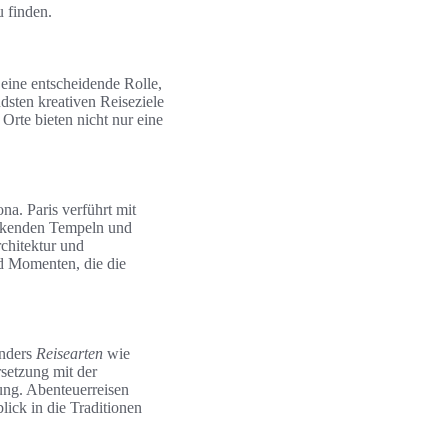
 finden.
 eine entscheidende Rolle,
dsten kreativen Reiseziele
Orte bieten nicht nur eine
na. Paris verführt mit
uckenden Tempeln und
rchitektur und
nd Momenten, die die
onders
Reisearten
wie
rsetzung mit der
ung. Abenteuerreisen
ick in die Traditionen