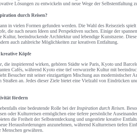
ovative Lösungen zu entwickeln und neue Wege der Selbstentfaltung zu
piration durch Reisen?
kann in vielen Formen gefunden werden. Die Wahl des Reiseziels spielt
pfe, die nach neuen Ideen und Perspektiven suchen. Einige der spannen
he Kultur, beeindruckende Architektur und lebendige Kunstszene. Diese 
ndern auch zahlreiche Möglichkeiten zur kreativen Entfaltung.
r kreative Köpfe
e
, die inspirierend wirken, gehören Städte wie Paris, Kyoto und Barcelo
nten Cafés, während Kyoto eine tief verwurzelte Kultur mit beeindr
zieht Besucher mit seiner einzigartigen Mischung aus modernistischer A
 Straßen an. Jedes dieser Ziele bietet eine Vielzahl von Eindrücken u
ivität fördern
 ebenfalls eine bedeutende Rolle bei der
Inspiration durch Reisen
. Bes
sen oder Kulturreisen ermöglichen eine tiefere persönliche Auseinande
ten die Freiheit der Selbstentdeckung und ungestörte kreative Entfalt
neue Herausforderungen anzunehmen, während Kulturreisen tiefen Einbl
r Menschen gewähren.