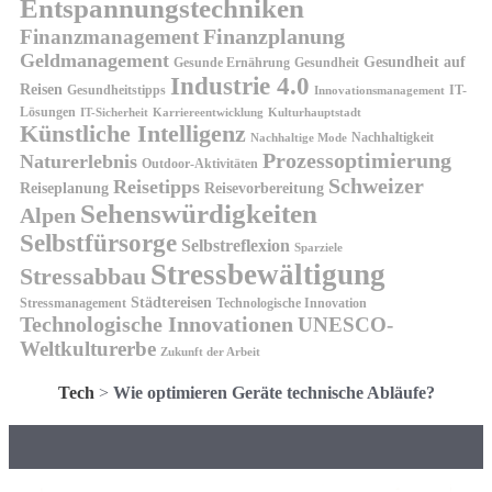
Entspannungstechniken
Finanzplanung
Finanzmanagement
Geldmanagement
Gesundheit auf
Gesunde Ernährung
Gesundheit
Industrie 4.0
Reisen
Gesundheitstipps
IT-
Innovationsmanagement
Lösungen
IT-Sicherheit
Karriereentwicklung
Kulturhauptstadt
Künstliche Intelligenz
Nachhaltigkeit
Nachhaltige Mode
Prozessoptimierung
Naturerlebnis
Outdoor-Aktivitäten
Schweizer
Reisetipps
Reiseplanung
Reisevorbereitung
Sehenswürdigkeiten
Alpen
Selbstfürsorge
Selbstreflexion
Sparziele
Stressbewältigung
Stressabbau
Städtereisen
Stressmanagement
Technologische Innovation
Technologische Innovationen
UNESCO-
Weltkulturerbe
Zukunft der Arbeit
Tech
>
Wie optimieren Geräte technische Abläufe?