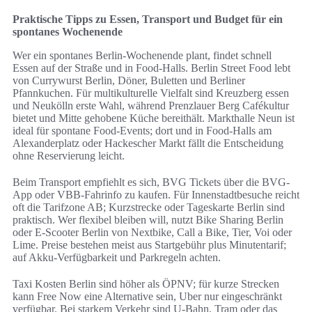
Praktische Tipps zu Essen, Transport und Budget für ein
spontanes Wochenende
Wer ein spontanes Berlin-Wochenende plant, findet schnell
Essen auf der Straße und in Food-Halls. Berlin Street Food lebt
von Currywurst Berlin, Döner, Buletten und Berliner
Pfannkuchen. Für multikulturelle Vielfalt sind Kreuzberg essen
und Neukölln erste Wahl, während Prenzlauer Berg Cafékultur
bietet und Mitte gehobene Küche bereithält. Markthalle Neun ist
ideal für spontane Food-Events; dort und in Food-Halls am
Alexanderplatz oder Hackescher Markt fällt die Entscheidung
ohne Reservierung leicht.
Beim Transport empfiehlt es sich, BVG Tickets über die BVG-
App oder VBB-Fahrinfo zu kaufen. Für Innenstadtbesuche reicht
oft die Tarifzone AB; Kurzstrecke oder Tageskarte Berlin sind
praktisch. Wer flexibel bleiben will, nutzt Bike Sharing Berlin
oder E-Scooter Berlin von Nextbike, Call a Bike, Tier, Voi oder
Lime. Preise bestehen meist aus Startgebühr plus Minutentarif;
auf Akku-Verfügbarkeit und Parkregeln achten.
Taxi Kosten Berlin sind höher als ÖPNV; für kurze Strecken
kann Free Now eine Alternative sein, Uber nur eingeschränkt
verfügbar. Bei starkem Verkehr sind U-Bahn, Tram oder das