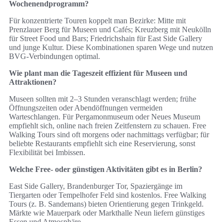
Wochenendprogramm?
Für konzentrierte Touren koppelt man Bezirke: Mitte mit
Prenzlauer Berg für Museen und Cafés; Kreuzberg mit Neukölln
für Street Food und Bars; Friedrichshain für East Side Gallery
und junge Kultur. Diese Kombinationen sparen Wege und nutzen
BVG‑Verbindungen optimal.
Wie plant man die Tageszeit effizient für Museen und
Attraktionen?
Museen sollten mit 2–3 Stunden veranschlagt werden; frühe
Öffnungszeiten oder Abendöffnungen vermeiden
Warteschlangen. Für Pergamonmuseum oder Neues Museum
empfiehlt sich, online nach freien Zeitfenstern zu schauen. Free
Walking Tours sind oft morgens oder nachmittags verfügbar; für
beliebte Restaurants empfiehlt sich eine Reservierung, sonst
Flexibilität bei Imbissen.
Welche Free‑ oder günstigen Aktivitäten gibt es in Berlin?
East Side Gallery, Brandenburger Tor, Spaziergänge im
Tiergarten oder Tempelhofer Feld sind kostenlos. Free Walking
Tours (z. B. Sandemans) bieten Orientierung gegen Trinkgeld.
Märkte wie Mauerpark oder Markthalle Neun liefern günstiges
Essen und Atmosphäre.