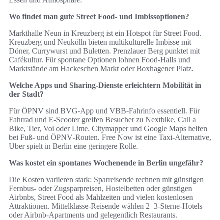
Wo findet man gute Street Food‑ und Imbissoptionen?
Markthalle Neun in Kreuzberg ist ein Hotspot für Street Food.
Kreuzberg und Neukölln bieten multikulturelle Imbisse mit
Döner, Currywurst und Buletten. Prenzlauer Berg punktet mit
Cafékultur. Für spontane Optionen lohnen Food‑Halls und
Marktstände am Hackeschen Markt oder Boxhagener Platz.
Welche Apps und Sharing‑Dienste erleichtern Mobilität in
der Stadt?
Für ÖPNV sind BVG‑App und VBB‑Fahrinfo essentiell. Für
Fahrrad und E‑Scooter greifen Besucher zu Nextbike, Call a
Bike, Tier, Voi oder Lime. Citymapper und Google Maps helfen
bei Fuß‑ und ÖPNV‑Routen. Free Now ist eine Taxi‑Alternative,
Uber spielt in Berlin eine geringere Rolle.
Was kostet ein spontanes Wochenende in Berlin ungefähr?
Die Kosten variieren stark: Sparreisende rechnen mit günstigen
Fernbus‑ oder Zugsparpreisen, Hostelbetten oder günstigen
Airbnbs, Street Food als Mahlzeiten und vielen kostenlosen
Attraktionen. Mittelklasse‑Reisende wählen 2–3‑Sterne‑Hotels
oder Airbnb‑Apartments und gelegentlich Restaurants.