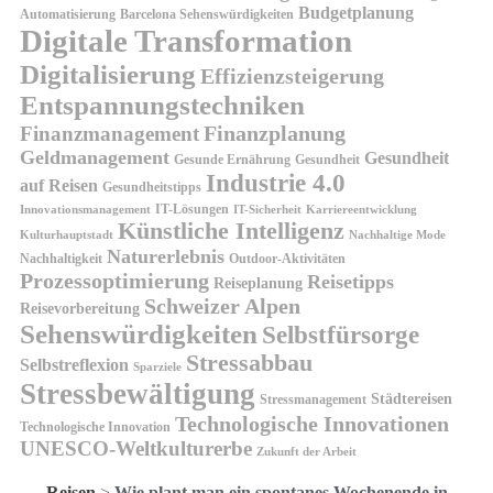
Budgetplanung
Automatisierung
Barcelona Sehenswürdigkeiten
Digitale Transformation
Digitalisierung
Effizienzsteigerung
Entspannungstechniken
Finanzplanung
Finanzmanagement
Geldmanagement
Gesundheit
Gesunde Ernährung
Gesundheit
Industrie 4.0
auf Reisen
Gesundheitstipps
IT-Lösungen
Innovationsmanagement
IT-Sicherheit
Karriereentwicklung
Künstliche Intelligenz
Kulturhauptstadt
Nachhaltige Mode
Naturerlebnis
Nachhaltigkeit
Outdoor-Aktivitäten
Prozessoptimierung
Reisetipps
Reiseplanung
Schweizer Alpen
Reisevorbereitung
Sehenswürdigkeiten
Selbstfürsorge
Stressabbau
Selbstreflexion
Sparziele
Stressbewältigung
Städtereisen
Stressmanagement
Technologische Innovationen
Technologische Innovation
UNESCO-Weltkulturerbe
Zukunft der Arbeit
Reisen
>
Wie plant man ein spontanes Wochenende in