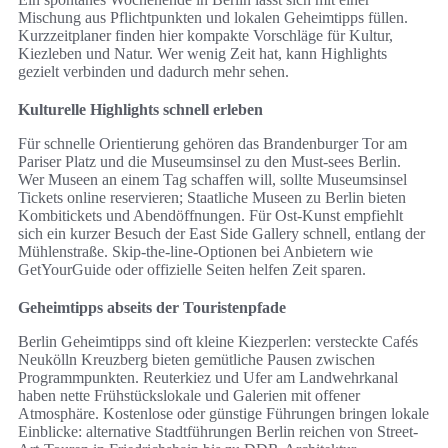
Mischung aus Pflichtpunkten und lokalen Geheimtipps füllen.
Kurzzeitplaner finden hier kompakte Vorschläge für Kultur,
Kiezleben und Natur. Wer wenig Zeit hat, kann Highlights
gezielt verbinden und dadurch mehr sehen.
Kulturelle Highlights schnell erleben
Für schnelle Orientierung gehören das Brandenburger Tor am
Pariser Platz und die Museumsinsel zu den Must-sees Berlin.
Wer Museen an einem Tag schaffen will, sollte Museumsinsel
Tickets online reservieren; Staatliche Museen zu Berlin bieten
Kombitickets und Abendöffnungen. Für Ost-Kunst empfiehlt
sich ein kurzer Besuch der East Side Gallery schnell, entlang der
Mühlenstraße. Skip-the-line-Optionen bei Anbietern wie
GetYourGuide oder offizielle Seiten helfen Zeit sparen.
Geheimtipps abseits der Touristenpfade
Berlin Geheimtipps sind oft kleine Kiezperlen: versteckte Cafés
Neukölln Kreuzberg bieten gemütliche Pausen zwischen
Programmpunkten. Reuterkiez und Ufer am Landwehrkanal
haben nette Frühstückslokale und Galerien mit offener
Atmosphäre. Kostenlose oder günstige Führungen bringen lokale
Einblicke: alternative Stadtführungen Berlin reichen von Street-