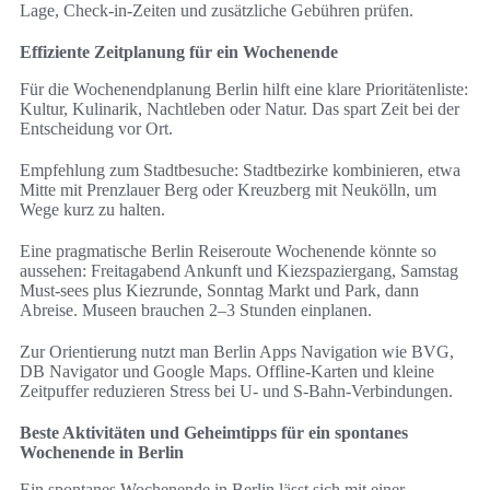
Lage, Check-in-Zeiten und zusätzliche Gebühren prüfen.
Effiziente Zeitplanung für ein Wochenende
Für die Wochenendplanung Berlin hilft eine klare Prioritätenliste:
Kultur, Kulinarik, Nachtleben oder Natur. Das spart Zeit bei der
Entscheidung vor Ort.
Empfehlung zum Stadtbesuche: Stadtbezirke kombinieren, etwa
Mitte mit Prenzlauer Berg oder Kreuzberg mit Neukölln, um
Wege kurz zu halten.
Eine pragmatische Berlin Reiseroute Wochenende könnte so
aussehen: Freitagabend Ankunft und Kiezspaziergang, Samstag
Must-sees plus Kiezrunde, Sonntag Markt und Park, dann
Abreise. Museen brauchen 2–3 Stunden einplanen.
Zur Orientierung nutzt man Berlin Apps Navigation wie BVG,
DB Navigator und Google Maps. Offline-Karten und kleine
Zeitpuffer reduzieren Stress bei U‑ und S‑Bahn-Verbindungen.
Beste Aktivitäten und Geheimtipps für ein spontanes
Wochenende in Berlin
Ein spontanes Wochenende in Berlin lässt sich mit einer