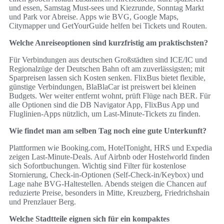
und essen, Samstag Must‑sees und Kiezrunde, Sonntag Markt
und Park vor Abreise. Apps wie BVG, Google Maps,
Citymapper und GetYourGuide helfen bei Tickets und Routen.
Welche Anreiseoptionen sind kurzfristig am praktischsten?
Für Verbindungen aus deutschen Großstädten sind ICE/IC und
Regionalzüge der Deutschen Bahn oft am zuverlässigsten; mit
Sparpreisen lassen sich Kosten senken. FlixBus bietet flexible,
günstige Verbindungen, BlaBlaCar ist preiswert bei kleinen
Budgets. Wer weiter entfernt wohnt, prüft Flüge nach BER. Für
alle Optionen sind die DB Navigator App, FlixBus App und
Fluglinien‑Apps nützlich, um Last‑Minute‑Tickets zu finden.
Wie findet man am selben Tag noch eine gute Unterkunft?
Plattformen wie Booking.com, HotelTonight, HRS und Expedia
zeigen Last‑Minute‑Deals. Auf Airbnb oder Hostelworld finden
sich Sofortbuchungen. Wichtig sind Filter für kostenlose
Stornierung, Check‑in‑Optionen (Self‑Check‑in/Keybox) und
Lage nahe BVG‑Haltestellen. Abends steigen die Chancen auf
reduzierte Preise, besonders in Mitte, Kreuzberg, Friedrichshain
und Prenzlauer Berg.
Welche Stadtteile eignen sich für ein kompaktes