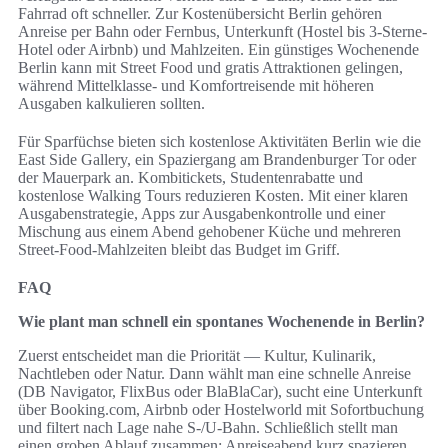
Fahrrad oft schneller. Zur Kostenübersicht Berlin gehören
Anreise per Bahn oder Fernbus, Unterkunft (Hostel bis 3-Sterne-
Hotel oder Airbnb) und Mahlzeiten. Ein günstiges Wochenende
Berlin kann mit Street Food und gratis Attraktionen gelingen,
während Mittelklasse- und Komfortreisende mit höheren
Ausgaben kalkulieren sollten.
Für Sparfüchse bieten sich kostenlose Aktivitäten Berlin wie die
East Side Gallery, ein Spaziergang am Brandenburger Tor oder
der Mauerpark an. Kombitickets, Studentenrabatte und
kostenlose Walking Tours reduzieren Kosten. Mit einer klaren
Ausgabenstrategie, Apps zur Ausgabenkontrolle und einer
Mischung aus einem Abend gehobener Küche und mehreren
Street-Food-Mahlzeiten bleibt das Budget im Griff.
FAQ
Wie plant man schnell ein spontanes Wochenende in Berlin?
Zuerst entscheidet man die Priorität — Kultur, Kulinarik,
Nachtleben oder Natur. Dann wählt man eine schnelle Anreise
(DB Navigator, FlixBus oder BlaBlaCar), sucht eine Unterkunft
über Booking.com, Airbnb oder Hostelworld mit Sofortbuchung
und filtert nach Lage nahe S-/U‑Bahn. Schließlich stellt man
einen groben Ablauf zusammen: Anreiseabend kurz spazieren