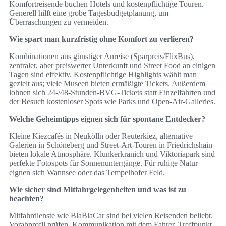
Komfortreisende buchen Hotels und kostenpflichtige Touren.
Generell hilft eine grobe Tagesbudgetplanung, um
Überraschungen zu vermeiden.
Wie spart man kurzfristig ohne Komfort zu verlieren?
Kombinationen aus günstiger Anreise (Sparpreis/FlixBus),
zentraler, aber preiswerter Unterkunft und Street Food an einigen
Tagen sind effektiv. Kostenpflichtige Highlights wählt man
gezielt aus; viele Museen bieten ermäßigte Tickets. Außerdem
lohnen sich 24‑/48‑Stunden‑BVG‑Tickets statt Einzelfahrten und
der Besuch kostenloser Spots wie Parks und Open‑Air‑Galleries.
Welche Geheimtipps eignen sich für spontane Entdecker?
Kleine Kiezcafés in Neukölln oder Reuterkiez, alternative
Galerien in Schöneberg und Street‑Art‑Touren in Friedrichshain
bieten lokale Atmosphäre. Klunkerkranich und Viktoriapark sind
perfekte Fotospots für Sonnenuntergänge. Für ruhige Natur
eignen sich Wannsee oder das Tempelhofer Feld.
Wie sicher sind Mitfahrgelegenheiten und was ist zu
beachten?
Mitfahrdienste wie BlaBlaCar sind bei vielen Reisenden beliebt.
Vorabprofil prüfen, Kommunikation mit dem Fahrer, Treffpunkt