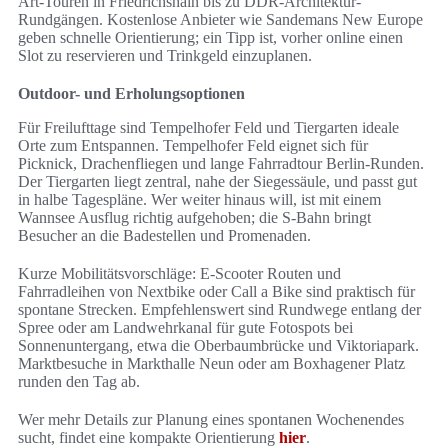
Art-Touren in Friedrichshain bis zu DDR-Architektur-
Rundgängen. Kostenlose Anbieter wie Sandemans New Europe
geben schnelle Orientierung; ein Tipp ist, vorher online einen
Slot zu reservieren und Trinkgeld einzuplanen.
Outdoor- und Erholungsoptionen
Für Freilufttage sind Tempelhofer Feld und Tiergarten ideale
Orte zum Entspannen. Tempelhofer Feld eignet sich für
Picknick, Drachenfliegen und lange Fahrradtour Berlin-Runden.
Der Tiergarten liegt zentral, nahe der Siegessäule, und passt gut
in halbe Tagespläne. Wer weiter hinaus will, ist mit einem
Wannsee Ausflug richtig aufgehoben; die S-Bahn bringt
Besucher an die Badestellen und Promenaden.
Kurze Mobilitätsvorschläge: E-Scooter Routen und
Fahrradleihen von Nextbike oder Call a Bike sind praktisch für
spontane Strecken. Empfehlenswert sind Rundwege entlang der
Spree oder am Landwehrkanal für gute Fotospots bei
Sonnenuntergang, etwa die Oberbaumbrücke und Viktoriapark.
Marktbesuche in Markthalle Neun oder am Boxhagener Platz
runden den Tag ab.
Wer mehr Details zur Planung eines spontanen Wochenendes
sucht, findet eine kompakte Orientierung
hier
.