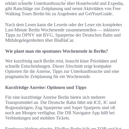
erklärt schnelle Unterkunftssuche über Hostelworld und Expedia,
gibt Ratschläge zur Zeitplanung und nennt Aktivitäten von Free
Walking Tours Berlin bis zu Angeboten auf GetYourGuide.
Nach dem Lesen kann die Leserin oder der Leser ein komplettes
Last-Minute Berlin Wochenende zusammenstellen — inklusive
Tipps zu ÖPNV mit BVG, Sparpreise der Deutschen Bahn und
Mitfahrgelegenheiten über BlaBlaCar.
Wie plant man ein spontanes Wochenende in Berlin?
Wer kurzfristig nach Berlin reist, braucht klare Prioritäten und
schnelle Entscheidungen. Dieser Abschnitt zeigt kompakte
Optionen für die Anreise, Tipps zur Unterkunftssuche und eine
pragmatische Zeitplanung für ein Wochenende.
Kurzfristige Anreise: Optionen und Tipps
Für eine kurzfristige Anreise Berlin bieten sich mehrere
Transportmittel an. Die Deutsche Bahn fährt mit ICE, IC und
Regionalzügen; Zug Sparpreise und Super Sparpreis sind oft
noch am Morgen verfügbar. Die DB Navigator App hilft bei
Verbindungen und mobilen Tickets.
Fernbusse bleiben günstig. FlixBus Berlin hält am ZOB und hat