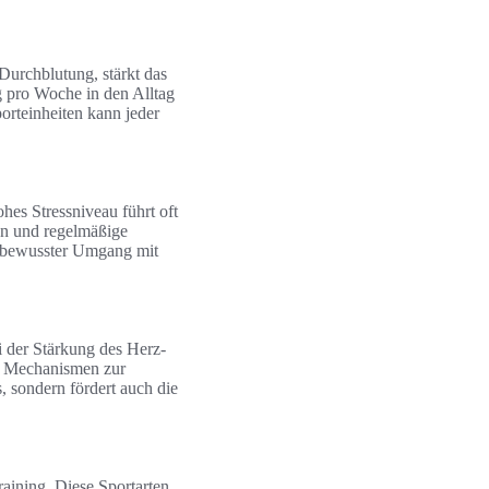
 Durchblutung, stärkt das
 pro Woche in den Alltag
rteinheiten kann jeder
es Stressniveau führt oft
on und regelmäßige
n bewusster Umgang mit
i der Stärkung des Herz-
he Mechanismen zur
, sondern fördert auch die
aining. Diese Sportarten