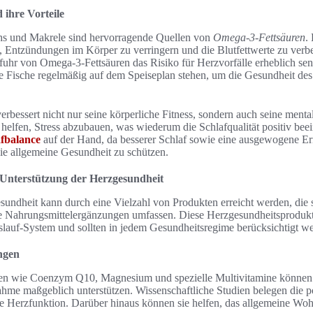
ihre Vorteile
chs und Makrele sind hervorragende Quellen von
Omega-3-Fettsäuren
.
i, Entzündungen im Körper zu verringern und die Blutfettwerte zu verbe
ufuhr von Omega-3-Fettsäuren das Risiko für Herzvorfälle erheblich s
se Fische regelmäßig auf dem Speiseplan stehen, um die Gesundheit de
erbessert nicht nur seine körperliche Fitness, sondern auch seine ment
elfen, Stress abzubauen, was wiederum die Schlafqualität positiv beein
afbalance
auf der Hand, da besserer Schlaf sowie eine ausgewogene 
ie allgemeine Gesundheit zu schützen.
Unterstützung der Herzgesundheit
undheit kann durch eine Vielzahl von Produkten erreicht werden, die 
lte Nahrungsmittelergänzungen umfassen. Diese Herzgesundheitsprodukte
islauf-System und sollten in jedem Gesundheitsregime berücksichtigt w
ngen
en wie Coenzym Q10, Magnesium und spezielle Multivitamine können 
ahme maßgeblich unterstützen. Wissenschaftliche Studien belegen die 
e Herzfunktion. Darüber hinaus können sie helfen, das allgemeine Wohl