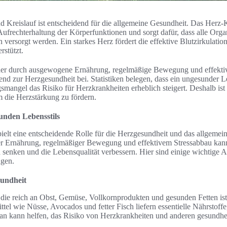
 Kreislauf ist entscheidend für die allgemeine Gesundheit. Das Herz-K
 Aufrechterhaltung der Körperfunktionen und sorgt dafür, dass alle Org
 versorgt werden. Ein starkes Herz fördert die effektive Blutzirkulation,
stützt.
 der durch ausgewogene Ernährung, regelmäßige Bewegung und effekt
idend zur Herzgesundheit bei. Statistiken belegen, dass ein ungesunder L
ngel das Risiko für Herzkrankheiten erheblich steigert. Deshalb ist 
 die Herzstärkung zu fördern.
unden Lebensstils
pielt eine entscheidende Rolle für die Herzgesundheit und das allgeme
 Ernährung, regelmäßiger Bewegung und effektivem Stressabbau kann
 senken und die Lebensqualität verbessern. Hier sind einige wichtige A
agen.
undheit
 die reich an Obst, Gemüse, Vollkornprodukten und gesunden Fetten ist,
el wie Nüsse, Avocados und fetter Fisch liefern essentielle Nährstoffe
lan kann helfen, das Risiko von Herzkrankheiten und anderen gesundhe