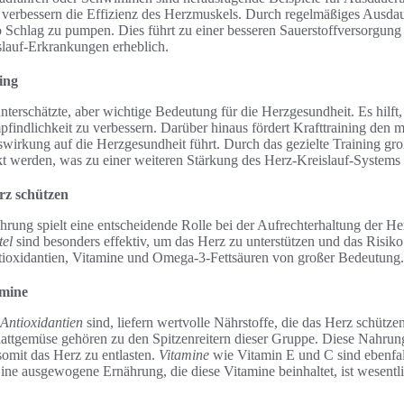
d verbessern die Effizienz des Herzmuskels. Durch regelmäßiges Ausdau
o Schlag zu pumpen. Dies führt zu einer besseren Sauerstoffversorgung
slauf-Erkrankungen erheblich.
ing
 unterschätzte, aber wichtige Bedeutung für die Herzgesundheit. Es hilf
mpfindlichkeit zu verbessern. Darüber hinaus fördert Krafttraining den
swirkung auf die Herzgesundheit führt. Durch das gezielte Training g
t werden, was zu einer weiteren Stärkung des Herz-Kreislauf-Systems b
rz schützen
hrung spielt eine entscheidende Rolle bei der Aufrechterhaltung der H
tel
sind besonders effektiv, um das Herz zu unterstützen und das Risik
ntioxidantien, Vitamine und Omega-3-Fettsäuren von großer Bedeutung.
amine
Antioxidantien
sind, liefern wertvolle Nährstoffe, die das Herz schütz
ttgemüse gehören zu den Spitzenreitern dieser Gruppe. Diese Nahrungs
omit das Herz zu entlasten.
Vitamine
wie Vitamin E und C sind ebenfall
ine ausgewogene Ernährung, die diese Vitamine beinhaltet, ist wesentli