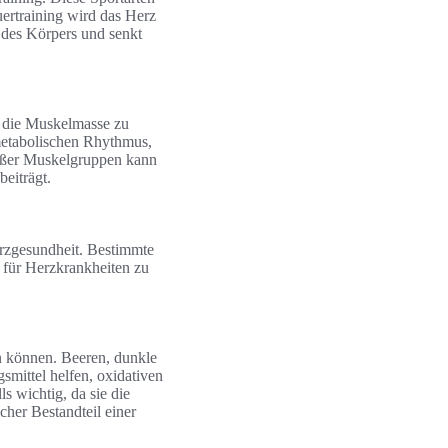
ertraining wird das Herz
 des Körpers und senkt
t, die Muskelmasse zu
 metabolischen Rhythmus,
roßer Muskelgruppen kann
eiträgt.
erzgesundheit. Bestimmte
o für Herzkrankheiten zu
en können. Beeren, dunkle
mittel helfen, oxidativen
s wichtig, da sie die
cher Bestandteil einer