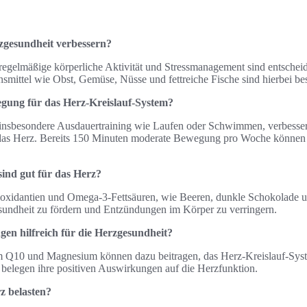
zgesundheit verbessern?
egelmäßige körperliche Aktivität und Stressmanagement sind entschei
smittel wie Obst, Gemüse, Nüsse und fettreiche Fische sind hierbei bes
egung für das Herz-Kreislauf-System?
sbesondere Ausdauertraining wie Laufen oder Schwimmen, verbessert
 das Herz. Bereits 150 Minuten moderate Bewegung pro Woche können s
ind gut für das Herz?
ioxidantien und Omega-3-Fettsäuren, wie Beeren, dunkle Schokolade un
sundheit zu fördern und Entzündungen im Körper zu verringern.
n hilfreich für die Herzgesundheit?
 Q10 und Magnesium können dazu beitragen, das Herz-Kreislauf-Syste
 belegen ihre positiven Auswirkungen auf die Herzfunktion.
z belasten?