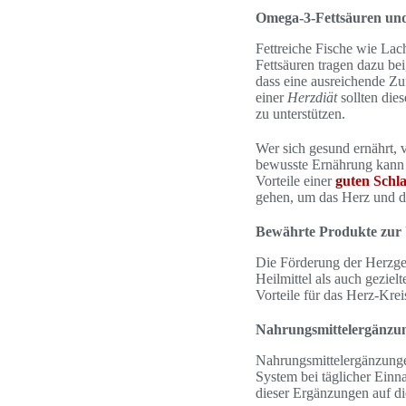
Omega-3-Fettsäuren und 
Fettreiche Fische wie La
Fettsäuren tragen dazu be
dass eine ausreichende Z
einer
Herzdiät
sollten die
zu unterstützen.
Wer sich gesund ernährt, v
bewusste Ernährung kann h
Vorteile einer
guten Schl
gehen, um das Herz und d
Bewährte Produkte zur 
Die Förderung der Herzges
Heilmittel als auch gezie
Vorteile für das Herz-Kre
Nahrungsmittelergänzu
Nahrungsmittelergänzung
System bei täglicher Einn
dieser Ergänzungen auf di