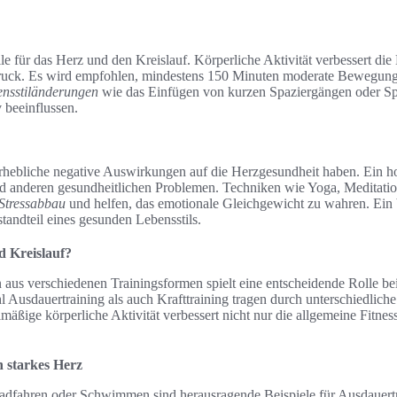
ile für das Herz und den Kreislauf. Körperliche Aktivität verbessert die
ruck. Es wird empfohlen, mindestens 150 Minuten moderate Bewegung
nsstiländerungen
wie das Einfügen von kurzen Spaziergängen oder Spo
 beeinflussen.
rhebliche negative Auswirkungen auf die Herzgesundheit haben. Ein hoh
d anderen gesundheitlichen Problemen. Techniken wie Yoga, Meditati
Stressabbau
und helfen, das emotionale Gleichgewicht zu wahren. Ei
standteil eines gesunden Lebensstils.
d Kreislauf?
 aus verschiedenen Trainingsformen spielt eine entscheidende Rolle be
 Ausdauertraining als auch Krafttraining tragen durch unterschiedlic
äßige körperliche Aktivität verbessert nicht nur die allgemeine Fitness
n starkes Herz
adfahren oder Schwimmen sind herausragende Beispiele für Ausdauertr