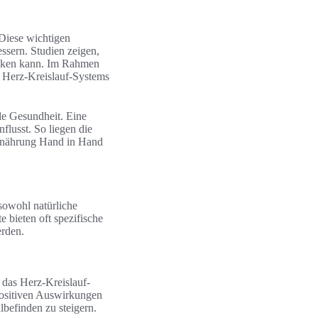
 Diese wichtigen
ssern. Studien zeigen,
enken kann. Im Rahmen
s Herz-Kreislauf-Systems
ale Gesundheit. Eine
flusst. So liegen die
Ernährung Hand in Hand
sowohl natürliche
 bieten oft spezifische
erden.
das Herz-Kreislauf-
positiven Auswirkungen
befinden zu steigern.