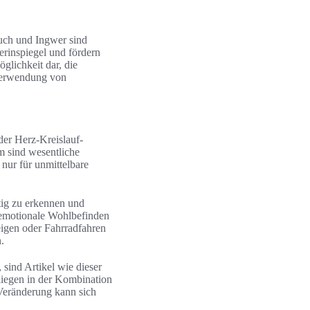
uch und Ingwer sind
erinspiegel und fördern
öglichkeit dar, die
Verwendung von
der Herz-Kreislauf-
 sind wesentliche
 nur für unmittelbare
tig zu erkennen und
s emotionale Wohlbefinden
igen oder Fahrradfahren
.
sind Artikel wie dieser
 liegen in der Kombination
Veränderung kann sich