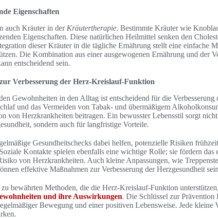
nde Eigenschaften
en auch Kräuter in der
Kräutertherapie
. Bestimmte Kräuter wie Knobla
tzenden Eigenschaften. Diese natürlichen Heilmittel senken den Cholest
tegration dieser Kräuter in die tägliche Ernährung stellt eine einfache M
tützen. Die Kombination aus einer ausgewogenen Ernährung und der 
ann entscheidend sein.
ur Verbesserung der Herz-Kreislauf-Funktion
den Gewohnheiten in den Alltag ist entscheidend für die Verbesserung 
Schlaf und das Vermeiden von Tabak- und übermäßigem Alkoholkonsum
on von Herzkrankheiten beitragen. Ein bewusster Lebensstil sorgt nicht
undheit, sondern auch für langfristige Vorteile.
elmäßige Gesundheitschecks dabei helfen, potenzielle Risiken frühzei
Soziale Kontakte spielen ebenfalls eine wichtige Rolle; sie fördern da
 Risiko von Herzkrankheiten. Auch kleine Anpassungen, wie Treppenste
 können effektive Maßnahmen zur Verbesserung der Herzgesundheit sein
 zu bewährten Methoden, die die Herz-Kreislauf-Funktion unterstützen, 
ewohnheiten und ihre Auswirkungen
. Die Schlüssel zur Prävention
regelmäßiger Bewegung und einer positiven Lebensweise. Jede kleine 
irken.