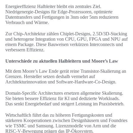
Energieeffizienz Halbleiter bleibt ein zentrales Ziel.
Niedrigenergie‑Designs für Edge-Prozessoren, optimierte
Datentransfers und Fertigungen in 3nm oder 5nm reduzieren
Verbrauch und Wärme.
Zur Chip-Architektur zählen Chiplet-Designs, 2.5D/3D‑Stacking
und heterogene Integration von CPU, GPU, FPGA und NPU auf
einem Package. Diese Bauweisen verkürzen Interconnects und
verbessern Effizienz.
Unterschiede zu aktuellen Halbleitern und Moore’s Law
Mit dem Moore’s Law Ende gerät reine Transistor-Skalierung an
Grenzen. Hersteller setzen deshalb vermehrt auf
Architekturinnovation und Software‑Hardware-Co-Design.
Domain-Specific Architectures ersetzen allgemeine Skalierung.
Sie bieten bessere Effizienz für KI und dedizierte Workloads.
Das senkt Energiebedarf und steigert Leistung im Praxisbetrieb.
Wirtschaftlich führt das zu höheren Fertigungskosten und
stärkeren Kooperationen zwischen Designhäusern und Foundries
wie TSMC und Samsung. Lizenzmodelle von Arm und die
RISC‑V‑Bewegung prägen das IP‑Ökosystem.