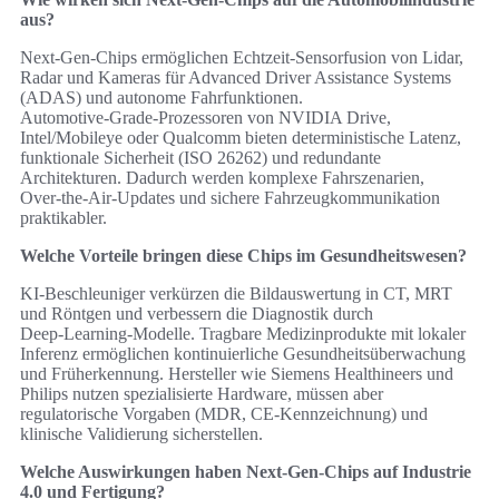
aus?
Next‑Gen‑Chips ermöglichen Echtzeit‑Sensorfusion von Lidar,
Radar und Kameras für Advanced Driver Assistance Systems
(ADAS) und autonome Fahrfunktionen.
Automotive‑Grade‑Prozessoren von NVIDIA Drive,
Intel/Mobileye oder Qualcomm bieten deterministische Latenz,
funktionale Sicherheit (ISO 26262) und redundante
Architekturen. Dadurch werden komplexe Fahrszenarien,
Over‑the‑Air‑Updates und sichere Fahrzeugkommunikation
praktikabler.
Welche Vorteile bringen diese Chips im Gesundheitswesen?
KI‑Beschleuniger verkürzen die Bildauswertung in CT, MRT
und Röntgen und verbessern die Diagnostik durch
Deep‑Learning‑Modelle. Tragbare Medizinprodukte mit lokaler
Inferenz ermöglichen kontinuierliche Gesundheitsüberwachung
und Früherkennung. Hersteller wie Siemens Healthineers und
Philips nutzen spezialisierte Hardware, müssen aber
regulatorische Vorgaben (MDR, CE‑Kennzeichnung) und
klinische Validierung sicherstellen.
Welche Auswirkungen haben Next‑Gen‑Chips auf Industrie
4.0 und Fertigung?