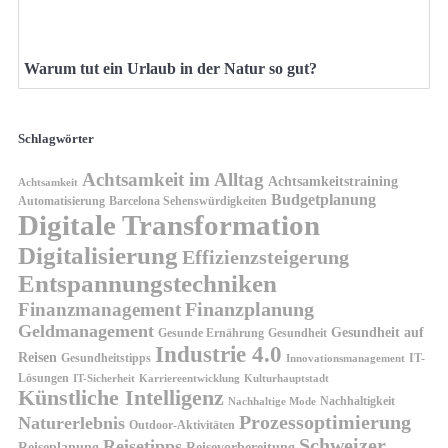
Warum tut ein Urlaub in der Natur so gut?
Schlagwörter
Achtsamkeit im Alltag
Achtsamkeitstraining
Achtsamkeit
Budgetplanung
Automatisierung
Barcelona Sehenswürdigkeiten
Digitale Transformation
Digitalisierung
Effizienzsteigerung
Entspannungstechniken
Finanzplanung
Finanzmanagement
Geldmanagement
Gesundheit auf
Gesunde Ernährung
Gesundheit
Industrie 4.0
Reisen
Gesundheitstipps
IT-
Innovationsmanagement
Lösungen
IT-Sicherheit
Karriereentwicklung
Kulturhauptstadt
Künstliche Intelligenz
Nachhaltigkeit
Nachhaltige Mode
Prozessoptimierung
Naturerlebnis
Outdoor-Aktivitäten
Schweizer
Reisetipps
Reiseplanung
Reisevorbereitung