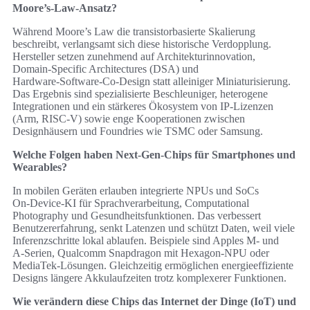
Moore’s‑Law‑Ansatz?
Während Moore’s Law die transistorbasierte Skalierung
beschreibt, verlangsamt sich diese historische Verdopplung.
Hersteller setzen zunehmend auf Architekturinnovation,
Domain‑Specific Architectures (DSA) und
Hardware‑Software‑Co‑Design statt alleiniger Miniaturisierung.
Das Ergebnis sind spezialisierte Beschleuniger, heterogene
Integrationen und ein stärkeres Ökosystem von IP‑Lizenzen
(Arm, RISC‑V) sowie enge Kooperationen zwischen
Designhäusern und Foundries wie TSMC oder Samsung.
Welche Folgen haben Next‑Gen‑Chips für Smartphones und
Wearables?
In mobilen Geräten erlauben integrierte NPUs und SoCs
On‑Device‑KI für Sprachverarbeitung, Computational
Photography und Gesundheitsfunktionen. Das verbessert
Benutzererfahrung, senkt Latenzen und schützt Daten, weil viele
Inferenzschritte lokal ablaufen. Beispiele sind Apples M‑ und
A‑Serien, Qualcomm Snapdragon mit Hexagon‑NPU oder
MediaTek‑Lösungen. Gleichzeitig ermöglichen energieeffiziente
Designs längere Akkulaufzeiten trotz komplexerer Funktionen.
Wie verändern diese Chips das Internet der Dinge (IoT) und