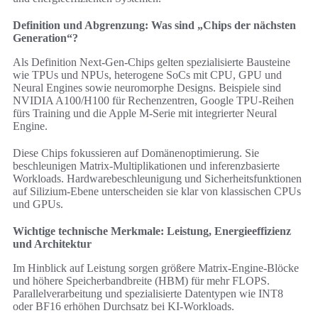
Definition und Abgrenzung: Was sind „Chips der nächsten
Generation“?
Als Definition Next-Gen-Chips gelten spezialisierte Bausteine
wie TPUs und NPUs, heterogene SoCs mit CPU, GPU und
Neural Engines sowie neuromorphe Designs. Beispiele sind
NVIDIA A100/H100 für Rechenzentren, Google TPU-Reihen
fürs Training und die Apple M‑Serie mit integrierter Neural
Engine.
Diese Chips fokussieren auf Domänenoptimierung. Sie
beschleunigen Matrix-Multiplikationen und inferenzbasierte
Workloads. Hardwarebeschleunigung und Sicherheitsfunktionen
auf Silizium-Ebene unterscheiden sie klar von klassischen CPUs
und GPUs.
Wichtige technische Merkmale: Leistung, Energieeffizienz
und Architektur
Im Hinblick auf Leistung sorgen größere Matrix-Engine‑Blöcke
und höhere Speicherbandbreite (HBM) für mehr FLOPS.
Parallelverarbeitung und spezialisierte Datentypen wie INT8
oder BF16 erhöhen Durchsatz bei KI-Workloads.