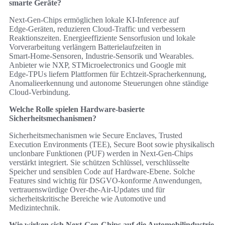
smarte Geräte?
Next‑Gen‑Chips ermöglichen lokale KI‑Inference auf
Edge‑Geräten, reduzieren Cloud‑Traffic und verbessern
Reaktionszeiten. Energieeffiziente Sensorfusion und lokale
Vorverarbeitung verlängern Batterielaufzeiten in
Smart‑Home‑Sensoren, Industrie‑Sensorik und Wearables.
Anbieter wie NXP, STMicroelectronics und Google mit
Edge‑TPUs liefern Plattformen für Echtzeit‑Spracherkennung,
Anomalieerkennung und autonome Steuerungen ohne ständige
Cloud‑Verbindung.
Welche Rolle spielen Hardware‑basierte
Sicherheitsmechanismen?
Sicherheitsmechanismen wie Secure Enclaves, Trusted
Execution Environments (TEE), Secure Boot sowie physikalisch
unclonbare Funktionen (PUF) werden in Next‑Gen‑Chips
verstärkt integriert. Sie schützen Schlüssel, verschlüsselte
Speicher und sensiblen Code auf Hardware‑Ebene. Solche
Features sind wichtig für DSGVO‑konforme Anwendungen,
vertrauenswürdige Over‑the‑Air‑Updates und für
sicherheitskritische Bereiche wie Automotive und
Medizintechnik.
Wie wirken sich Next‑Gen‑Chips auf die Automobilindustrie