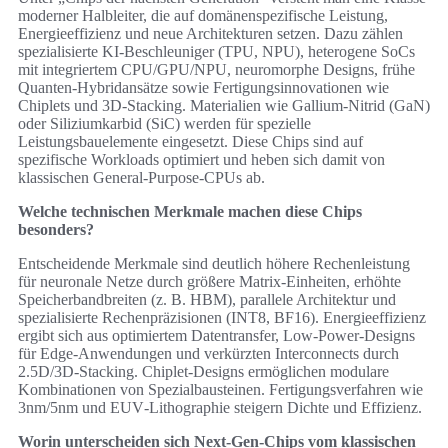
moderner Halbleiter, die auf domänenspezifische Leistung,
Energieeffizienz und neue Architekturen setzen. Dazu zählen
spezialisierte KI-Beschleuniger (TPU, NPU), heterogene SoCs
mit integriertem CPU/GPU/NPU, neuromorphe Designs, frühe
Quanten‑Hybridansätze sowie Fertigungsinnovationen wie
Chiplets und 3D‑Stacking. Materialien wie Gallium‑Nitrid (GaN)
oder Siliziumkarbid (SiC) werden für spezielle
Leistungsbauelemente eingesetzt. Diese Chips sind auf
spezifische Workloads optimiert und heben sich damit von
klassischen General‑Purpose‑CPUs ab.
Welche technischen Merkmale machen diese Chips
besonders?
Entscheidende Merkmale sind deutlich höhere Rechenleistung
für neuronale Netze durch größere Matrix‑Einheiten, erhöhte
Speicherbandbreiten (z. B. HBM), parallele Architektur und
spezialisierte Rechenpräzisionen (INT8, BF16). Energieeffizienz
ergibt sich aus optimiertem Datentransfer, Low‑Power‑Designs
für Edge‑Anwendungen und verkürzten Interconnects durch
2.5D/3D‑Stacking. Chiplet‑Designs ermöglichen modulare
Kombinationen von Spezialbausteinen. Fertigungsverfahren wie
3nm/5nm und EUV‑Lithographie steigern Dichte und Effizienz.
Worin unterscheiden sich Next‑Gen‑Chips vom klassischen