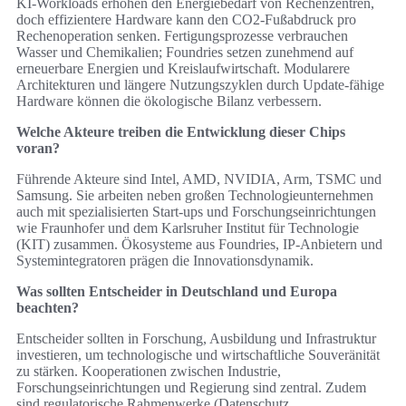
KI‑Workloads erhöhen den Energiebedarf von Rechenzentren,
doch effizientere Hardware kann den CO2‑Fußabdruck pro
Rechenoperation senken. Fertigungsprozesse verbrauchen
Wasser und Chemikalien; Foundries setzen zunehmend auf
erneuerbare Energien und Kreislaufwirtschaft. Modularere
Architekturen und längere Nutzungszyklen durch Update‑fähige
Hardware können die ökologische Bilanz verbessern.
Welche Akteure treiben die Entwicklung dieser Chips
voran?
Führende Akteure sind Intel, AMD, NVIDIA, Arm, TSMC und
Samsung. Sie arbeiten neben großen Technologieunternehmen
auch mit spezialisierten Start‑ups und Forschungseinrichtungen
wie Fraunhofer und dem Karlsruher Institut für Technologie
(KIT) zusammen. Ökosysteme aus Foundries, IP‑Anbietern und
Systemintegratoren prägen die Innovationsdynamik.
Was sollten Entscheider in Deutschland und Europa
beachten?
Entscheider sollten in Forschung, Ausbildung und Infrastruktur
investieren, um technologische und wirtschaftliche Souveränität
zu stärken. Kooperationen zwischen Industrie,
Forschungseinrichtungen und Regierung sind zentral. Zudem
sind regulatorische Rahmenwerke (Datenschutz,